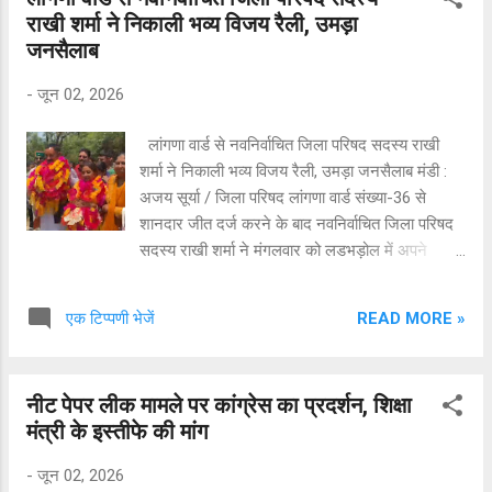
आभार व्यक्त करते हुए कहा कि हिमाचल प्रदेश में भाजपा
राखी शर्मा ने निकाली भव्य विजय रैली, उमड़ा
की सुनामी बह रही है और चुनाव परिणामों ने कांग्रेस
जनसैलाब
सरकार के खिलाफ जनाक्रोश को स्पष्ट रूप से सामने ला
दिया है। उन्होंने कहा कि भाजपा ने प्रदेश नेतृत्व के
-
जून 02, 2026
मार्गदर्शन में संगठित और प्रभावी तरीके से चुनाव लड़ा,
जिसका परिणाम आज पूरे प्रदेश के सामने है। चार नगर
लांगणा वार्ड से नवनिर्वाचित जिला परिषद सदस्य राखी
निगमों में से तीन — मंडी, धर्मशाला और सोलन — में भाजपा
शर्मा ने निकाली भव्य विजय रैली, उमड़ा जनसैलाब मंडी :
ने शानदार विजय प्राप्त कर स्पष्ट बहुमत हासिल किया है।
अजय सूर्या / जिला परिषद लांगणा वार्ड संख्या-36 से
वहीं पंचायती राज संस्थाओं के चुनावों में भी भाजपा समर्थित
शानदार जीत दर्ज करने के बाद नवनिर्वाचित जिला परिषद
प्रत्य...
सदस्य राखी शर्मा ने मंगलवार को लडभड़ोल में अपने
परिवार और समर्थकों के साथ भव्य विजय रैली निकाली।
इस अवसर पर क्षेत्र में उत्सव जैसा माहौल देखने को मिला
READ MORE »
एक टिप्पणी भेजें
और हजारों की संख्या में समर्थक रैली में शामिल हुए। विजय
रैली लडभड़ोल की न्यू मार्केट से शुरू होकर पुलिस चौकी
तक निकाली गई। पूरे मार्ग पर समर्थकों और स्थानीय लोगों
नीट पेपर लीक मामले पर कांग्रेस का प्रदर्शन, शिक्षा
ने राखी शर्मा का फूल-मालाओं से जोरदार स्वागत किया।
मंत्री के इस्तीफे की मांग
रैली के दौरान कार्यकर्ताओं में भारी उत्साह देखने को मिला
तथा उन्होंने नारेबाजी और जयकारों के माध्यम से अपनी
-
जून 02, 2026
खुशी का इजहार किया। गौरतलब है कि जिला परिषद चुनाव