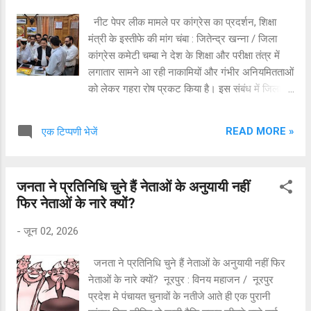
में निर्दलीय प्रत्याशी राखी शर्मा ने भाजपा की आधिकारिक
नीट पेपर लीक मामले पर कांग्रेस का प्रदर्शन, शिक्षा
प्रत्याशी रजनी ठाकुर को पराजित कर उल्लेखनीय जीत
मंत्री के इस्तीफे की मांग चंबा : जितेन्द्र खन्ना / जिला
हासिल की है। इस जीत के बाद से ही उनके समर्थकों और
कांग्रेस कमेटी चम्बा ने देश के शिक्षा और परीक्षा तंत्र में
क्षेत्रवासियों में जश्न का माहौल बना हुआ है। विजय रैली के
लगातार सामने आ रही नाकामियों और गंभीर अनियमितताओं
उपरांत मीडिया से बातचीत करते हुए राखी शर्म...
को लेकर गहरा रोष प्रकट किया है। इस संबंध में जिला
कांग्रेस अध्यक्ष एडवोकेट सुरजीत शर्मा भरमौरी की अगुवाई
में कमेटी ने उपायुक्त चम्बा के माध्यम से देश के राष्ट्रपति
READ MORE »
एक टिप्पणी भेजें
को एक ज्ञापन प्रेषित किया है। इस ज्ञापन में कांग्रेस
कार्यकर्ताओं की ओर से देश की शिक्षा व्यवस्था, विशेषकर
हाल ही में हुए नीट पेपर लीक मामले और केंद्रीय माध्यमिक
जनता ने प्रतिनिधि चुने हैं नेताओं के अनुयायी नहीं
शिक्षा बोर्ड की परीक्षाओं में सामने आई विसंगतियों को लेकर
फिर नेताओं के नारे क्यों?
केंद्रीय शिक्षा मंत्री के तत्काल इस्तीफे की पुरजोर मांग की
गई है। सुरजीत ने कहा कि हालिया नीट परीक्षा विवाद और
-
जून 02, 2026
पेपर लीक के गंभीर आरोपों ने परीक्षा के लिए उपस्थित हुए
देश के 24 लाख से अधिक छात्रों के भविष्य को संकट में
जनता ने प्रतिनिधि चुने हैं नेताओं के अनुयायी नहीं फिर
डाल दिया है। इसके चलते देश भर के लाखों छात्र और
नेताओं के नारे क्यों? नूरपुर : विनय महाजन / नूरपुर
उनके परिवार मानसिक तनाव, अनिश्चितता और परीक्षा
प्रदेश मे पंचायत चुनावों के नतीजे आते ही एक पुरानी
प्रणाली की साख खत्म होने के कारण भारी निराशा के दौर