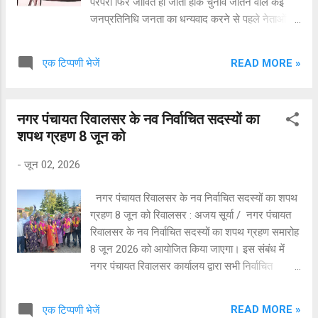
परंपरा फिर जीवित हो जाती हैकि चुनाव जीतने वाले कई
से गुजर रहे हैं। ...
जनप्रतिनिधि जनता का धन्यवाद करने से पहले नेताओं के
घरों की ओर दौड़ पड़ते हैं। कहीं फूल-मालाएं लेकर पहुंचा
जा रहा है, कहीं फोटो खिंचवाने की होड़ लगी है और कहीं यह
READ MORE »
एक टिप्पणी भेजें
साबित करने की कोशिश हो रही है कि उनकी जीत के पीछे
किस नेता का आशीर्वाद था जबकि ऐसे नेता चुनावो में अपने
प्रत्याशियों की मदद के लिए जनता के साथ जनता के
नगर पंचायत रिवालसर के नव निर्वाचित सदस्यों का
दरवाजे पर वोट मांगने नहीं जाते.केवल मोबाइल फोन का
शपथ ग्रहण 8 जून को
उपयोग करते हैं l यह प्रवृत्ति केवल चिंताजनक ही नहीं
बल्कि लोकतंत्र की मूल भावना के भी विपरीत है। लोगों का
-
जून 02, 2026
कहना है कि एक तरफ यह कहा जाता है कि पंचायती राज
संस्था चुनाव पार्टी सिंबल पर नहीं हुआ है तो फिर निर्वाचित
नगर पंचायत रिवालसर के नव निर्वाचित सदस्यों का शपथ
होने के बाद अपने नाम के नारे क्यों ? क्या वह अपना
ग्रहण 8 जून को रिवालसर : अजय सूर्या / नगर पंचायत
इलेक्शन भविष्य के लिए सोचते है l प्रचार के वक्त ऐसे
रिवालसर के नव निर्वाचित सदस्यों का शपथ ग्रहण समारोह
नेताओं का यह कहना होता है कि तू भी मेरा मैं भी तेरा की
8 जून 2026 को आयोजित किया जाएगा। इस संबंध में
नीति अपना कर आमने-सामने के प...
नगर पंचायत रिवालसर कार्यालय द्वारा सभी निर्वाचित
सदस्यों को सूचना जारी कर दी गई है। हिमाचल प्रदेश
राज्य निर्वाचन आयोग की अधिसूचना दिनांक 23 मई 2026
READ MORE »
एक टिप्पणी भेजें
के तहत निर्वाचित घोषित किए गए सदस्यों को उपायुक्त मंडी