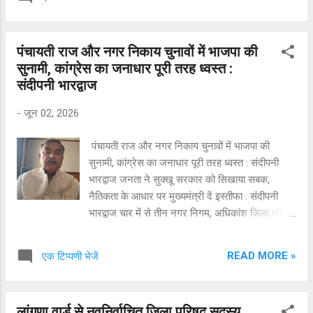
सफलता पर प्रदेश की जनता का आभार व्यक्त करते हुए
कहा कि चुनाव परिणामों ने यह स्पष्ट कर दिया है कि
हिमाचल प्रदेश की जनता का कांग्रेस सरकार से मोहभंग
पंचायती राज और नगर निकाय चुनावों में भाजपा की
हो चुका है। इन चुनावों में भाजपा को मिला भारी जनसमर्थन
सुनामी, कांग्रेस का जनाधार पूरी तरह ध्वस्त :
और कांग्रेस की करारी पराजय मुख्यमंत्री सुखविंदर सिंह
संदीपनी भारद्वाज
सुक्खू सरकार की नीतियों, कार्यशैली और वादाखिलाफी के
खिलाफ जनता का स्पष्ट निर्णय है। बिक्रम ठाकुर ने कहा
-
जून 02, 2026
कि मुख्यमंत्री चुनाव परिणामों के बाद जिस प्रकार भाजपा
नेतृत्व पर अनर्गल टिप्पणियां कर रहे हैं, उससे साफ है कि वे
पंचायती राज और नगर निकाय चुनावों में भाजपा की
जनता के फैसले को स्वीकार करने की स्थिति में नहीं हैं।
सुनामी, कांग्रेस का जनाधार पूरी तरह ध्वस्त : संदीपनी
लोकतंत्र में जनता सर्वोच्च होती है, लेकिन कांग्रेस नेतृत्व
भारद्वाज जनता ने सुक्खू सरकार को सिखाया सबक,
जनादेश का सम्मान करने के बजा...
नैतिकता के आधार पर मुख्यमंत्री दें इस्तीफा : संदीपनी
भारद्वाज चार में से तीन नगर निगम, अधिकांश जिला परिषद
और बीडीसी पर भाजपा का कब्जा तय : संदीपनी भारद्वाज
शिमला : गायत्री गर्ग / भाजपा प्रदेश प्रवक्ता संदीपनी
READ MORE »
एक टिप्पणी भेजें
भारद्वाज ने पंचायती राज संस्थाओं और नगर निकाय चुनावों
में भारतीय जनता पार्टी की ऐतिहासिक सफलता पर प्रदेश
की जनता, भाजपा नेतृत्व और समर्पित कार्यकर्ताओं का
लांगणा वार्ड से नवनिर्वाचित जिला परिषद सदस्य