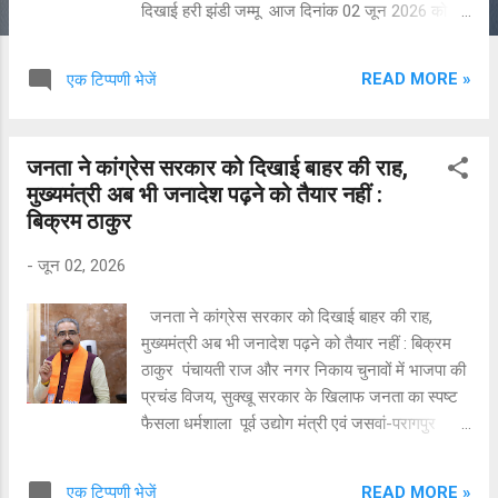
दिखाई हरी झंडी जम्मू आज दिनांक 02 जून 2026 को
उत्तर रेलवे, जम्मू मंडल के अंतर्गत आने वाले हिमाचल
प्रदेश के नैरो गेज सेक्शन में नैरो गेज ट्रेन सेवा का
READ MORE »
एक टिप्पणी भेजें
संचालन पठानकोट रेलवे स्टेशन से पुनः प्रारंभ किया
गया। इस ऐतिहासिक अवसर पर सांसद एवं पूर्व केंद्रीय
मंत्री अनुराग ठाकुर, लोकसभा सांसद राजीव भारद्वाज
जनता ने कांग्रेस सरकार को दिखाई बाहर की राह,
तथा विधायक पवन कुमार काजल ने संयुक्त रूप से कांगड़ा
मुख्यमंत्री अब भी जनादेश पढ़ने को तैयार नहीं :
रेलवे स्टेशन से हरी झंडी दिखाकर ट्रेन को रवाना किया।
बिक्रम ठाकुर
इस शुभ अवसर पर मंडल रेल प्रबंधक, जम्मू मंडल सहित
उत्तर रेलवे के वरिष्ठ अधिकारी, रेलवे स्टाफ एवं बड़ी संख्या
-
जून 02, 2026
में स्थानीय गणमान्य व्यक्ति उपस्थित रहे। बंद क्यों हुई थीं ये
लाइन? अगस्त 2022 में हिमाचल प्रदेश में हुई भारी बारिश
जनता ने कांग्रेस सरकार को दिखाई बाहर की राह,
और बाढ़ के कारण चक्की नदी पर स्थित ब्रिटिश कालीन
मुख्यमंत्री अब भी जनादेश पढ़ने को तैयार नहीं : बिक्रम
पुल संख्या 32 बह गया था। इसके साथ ही मानसून के
ठाकुर पंचायती राज और नगर निकाय चुनावों में भाजपा की
दौरान लैंडस्लाइड से ट्र...
प्रचंड विजय, सुक्खू सरकार के खिलाफ जनता का स्पष्ट
फैसला धर्मशाला पूर्व उद्योग मंत्री एवं जसवां-परागपुर
विधायक बिक्रम ठाकुर ने पंचायती राज संस्थाओं एवं नगर
निकाय चुनावों में भारतीय जनता पार्टी की ऐतिहासिक
READ MORE »
एक टिप्पणी भेजें