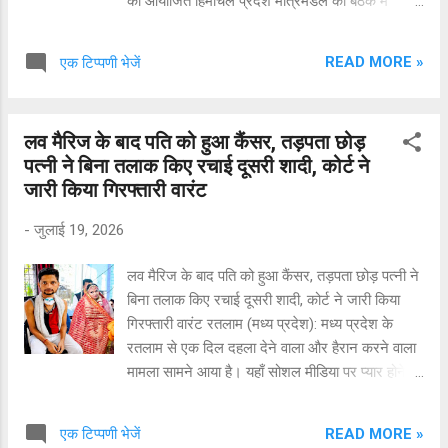
को आयोजित हिमाचल प्रदेश मंत्रिमंडल की बैठक में
स्वास्थ्य, शिक्षा, रोजगार, पंचायत, लोक निर्माण, पुलिस,
ऊर्जा, कृषि, मत्स्य पालन, जल शक्ति तथा सामाजिक
READ MORE »
एक टिप्पणी भेजें
कल्याण से जुड़े कई महत्वपूर्ण निर्णय लिए गए। मंत्रिमंडल
ने विभिन्न विभागों में नई नियुक्तियों, भत्तों में वृद्धि, स्वास्थ्य
एवं शिक्षा सेवाओं के विस्तार तथा जनहित की कई योजनाओं
लव मैरिज के बाद पति को हुआ कैंसर, तड़पता छोड़
को मंजूरी प्रदान की। स्वास्थ्य एवं चिकित्सा क्षेत्र डीएम/
पत्नी ने बिना तलाक किए रचाई दूसरी शादी, कोर्ट ने
एमसीएच तथा डीआरएनबी योग्यता प्राप्त सुपर स्पेशियलिटी
जारी किया गिरफ्तारी वारंट
संकाय सदस्यों को नॉन-प्रैक्टिसिंग अलाउंस (एनपीए) देने
का निर्णय। पीजी विद्यार्थियों के मासिक स्टाइपेंड में वृद्धि।
-
जुलाई 19, 2026
प्रथम वर्ष: 40,000 से 50,000 रुपये द्वितीय वर्ष: 45,000
से 60,000 रुपये तृतीय वर्ष: 50,000 से 65,000 रुपये
लव मैरिज के बाद पति को हुआ कैंसर, तड़पता छोड़ पत्नी ने
आशा कार्यकर्ताओं का मानदेय 5,800 से बढ़ाकर 6,800
बिना तलाक किए रचाई दूसरी शादी, कोर्ट ने जारी किया
रुपये प्रतिमाह। आईजीएमसी शिमला एवं डॉ. राजेंद्र
गिरफ्तारी वारंट रतलाम (मध्य प्रदेश): मध्य प्रदेश के
प्रसाद मेडिकल कॉलेज टांड...
रतलाम से एक दिल दहला देने वाला और हैरान करने वाला
मामला सामने आया है। यहाँ सोशल मीडिया पर प्यार होने के
बाद सात जन्मों का साथ निभाने का वादा करने वाली एक
पत्नी, पति को कैंसर होने के बाद उसे तड़पता हुआ छोड़कर
READ MORE »
एक टिप्पणी भेजें
चली गई। इतना ही नहीं, पीड़ित पति का आरोप है कि पत्नी