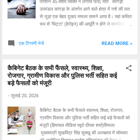
परेशान 45 वर्षीय व्यक्ति ने लगाया फंदा, मौत ​ कांगड़ा:
कश्मीर में हिंसक घटनाओं में आई कमी के चलते पिछले
उपमंडल कांगड़ा के अंतर्गत आने वाले क्षेत्र में नशे की लत
करीब एक वर्ष से आतंकियों की संपत्तियों पर कार्रवाई रुकी
से जुड़ा एक बेहद दुखद मामला सामने आया है। यहां कथित
हुई थी। हालांकि, प्रशासन पहले भी आतंकी गतिविधियों,
रूप से 'चिट्टा' (हेरोइन) की आपूर्ति न होने से मानसिक रूप
पनाह देने या हथियार छिपाने में इस्तेमाल होने वाली संपत्तियों
से परेशान 45 वर्षीय व्यक्ति ने अपने घर में फंदा लगाकर
पर इस तरह की कार्रवा...
अपनी जीवन लीला समाप्त कर ली। ​ घर पर अकेले होने
READ MORE »
एक टिप्पणी भेजें
का उठाया फायदा प्राप्त जानकारी के अनुसार, सोमवार
दोपहर जब परिवार के सदस्य घर पर नहीं थे, तब व्यक्ति ने
दुपट्टे (चुन्नी) का फंदा बनाकर आत्महत्या कर ली।
कैबिनेट बैठक के सभी फैंसले, स्वास्थ्य, शिक्षा,
परिजनों ने बताया कि मृतक पिछले दो-तीन दिनों से चिट्टा
रोजगार, ग्रामीण विकास और पुलिस भर्ती सहित कई
न मिलने के कारण अत्यधिक परेशान और तनाव में चल रहा
बड़े फैसलों को मंजूरी
था। ​ दरवाजा तोड़कर निकाला बाहर पत्नी जब घर वापस
लौटी तो अंदर से दरवाजा बंद मिला। काफी आवाज देने पर
-
जुलाई 20, 2026
भी जब कोई प्रतिक्रिया नहीं हुई, तो उसने पड़ोसियों को
सूचित किया। पड़ोसियों की मदद से दरवाजा तोड़कर जब
कैबिनेट बैठक के सभी फैंसले स्वास्थ्य, शिक्षा, रोजगार,
लोग अंदर दाखिल हुए, तो वह फंदे से लटका हुआ मिला। ​
ग्रामीण विकास और पुलिस भर्ती सहित कई बड़े फैसलों को
अस्पताल पहुंचने पर डॉक्टरों ने घोषित किया मृत आनन-
मंजूरी (हिमाचल मीडिया ब्यूरो दीपक शर्मा)शिमला:
फानन में परिजन और स्थानीय लोग उसे गंभ...
मुख्यमंत्री सुखविंद्र सिंह सुक्खू की अध्यक्षता में सोमवार