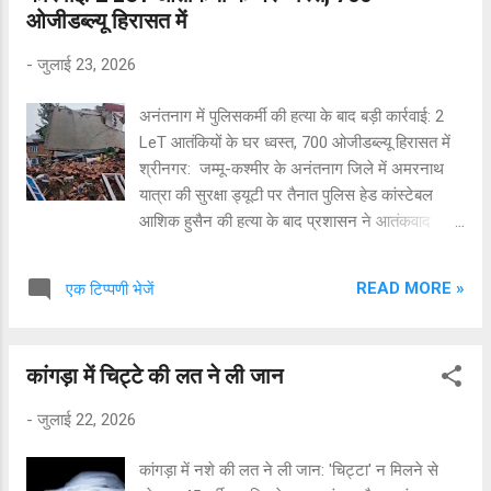
ओजीडब्ल्यू हिरासत में
माता ने सागर को कई बार फोन किया, लेकिन उसने कॉल
रिसीव नहीं की। चिंता होने पर मदन लाल ने अपने भाई
-
जुलाई 23, 2026
भवानी को घर जाकर सागर को देखने के लिए कहा। जब
भवानी घर पहुँचा तो मेन दरवाजा खुला था और अंदर सागर
अनंतनाग में पुलिसकर्मी की हत्या के बाद बड़ी कार्रवाई: 2
का फोन बज रहा था। शक होने पर जब देखा गया तो अंदर
LeT आतंकियों के घर ध्वस्त, 700 ओजीडब्ल्यू हिरासत में
कमरे का दरवाजा बंद था। अनहोनी की आशंका के चलते
श्रीनगर: जम्मू-कश्मीर के अनंतनाग जिले में अमरनाथ
जब दरवाजा तोड़ा गया तो सागर अंदर पंखे से लटका हुआ
यात्रा की सुरक्षा ड्यूटी पर तैनात पुलिस हेड कांस्टेबल
पाया गया। अस्पताल पहुँचने से पह...
आशिक हुसैन की हत्या के बाद प्रशासन ने आतंकवाद
विरोधी तंत्र पर कड़ा प्रहार किया है। अनंतनाग के लाल
चौक क्षेत्र में हुई इस घटना के तुरंत बाद प्रशासन ने
READ MORE »
एक टिप्पणी भेजें
त्वरित कार्रवाई करते हुए लश्कर-ए-तैयबा (LeT) से जुड़े दो
आतंकवादियों के घरों को जमींदोज कर दिया, जबकि
श्रीनगर में चलाए गए बड़े तलाशी अभियान के तहत लगभग
कांगड़ा में चिट्टे की लत ने ली जान
700 संदिग्धों को हिरासत में लिया गया है। प्रमुख बिंदु:
आतंकियों के घर जमींदोज: बुधवार और गुरुवार की
-
जुलाई 22, 2026
दरमियानी रात प्रशासन ने लश्कर-ए-तैयबा से जुड़े
आतंकवादी आदिल ठोकर और हारून रशीद गनई के घरों
कांगड़ा में नशे की लत ने ली जान: 'चिट्टा' न मिलने से
को ध्वस्त कर दिया। एक साल बाद बुलडोजर कार्रवाई: