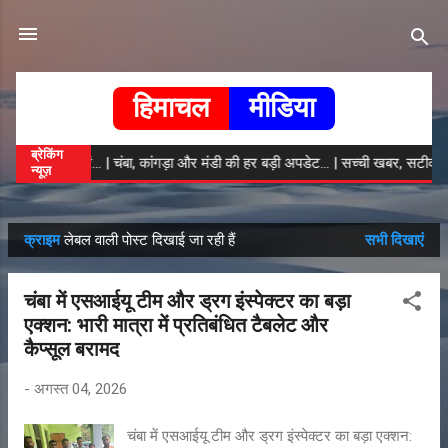
सीधे मुख्य सामग्री पर जाएं
हिमाचल
मीडिया
ब्रेकिंग
ी ताजा खबरें... | चंबा, कांगड़ा और मंडी की हर बड़ी अपडेट... | सच्ची खबर, सटीक विश्ल
न्यूज़
क्राइम
लेबल वाली पोस्ट दिखाई जा रही हैं
सभी दिखाएं
सं
दे
चंबा में एसआईयू टीम और ड्रग इंस्पेक्टर का बड़ा
श
एक्शन: भारी मात्रा में प्रतिबंधित टैबलेट और
कैप्सूल बरामद
-
अगस्त 04, 2026
चंबा में एसआईयू टीम और ड्रग इंस्पेक्टर का बड़ा एक्शन: