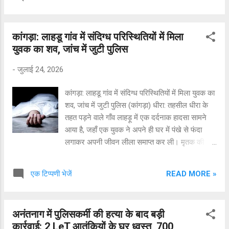
जबरन गहने छीनने और जान से मारने की धमकियां देने के
आरोप में एक ग्राम पंचायत की महिला प्रधान और उनके
पति सहित 5 लोगों के खिलाफ प्राथमिकी (FIR) दर्ज की
कांगड़ा: लाहडू गांव में संदिग्ध परिस्थितियों में मिला
गई है। ​घर में घुसकर वीडियो बनाई और गहने छीने ​पीड़ित
युवक का शव, जांच में जुटी पुलिस
महिला द्वारा पुलिस को दी गई शिकायत के अनुसार, 'राजा
का तालाब' क्षेत्र की बतराहन पंचायत की महिला प्रधान,
-
जुलाई 24, 2026
उनके पति और तीन अन्य सहयोगियों ने जबरन उसके घर
में प्रवेश किया। इसके बाद आरोपियों ने महिला की अश्लील
कांगड़ा: लाहडू गांव में संदिग्ध परिस्थितियों में मिला युवक का
वीडियो बना ली और उसके सोने-चांदी के गहने छीन लिए। ​
शव, जांच में जुटी पुलिस (कांगड़ा) धीरा: तहसील धीरा के
अमानवीय मांग और ब्लैकमेलिंग का आरोप ​पीड़िता का आरोप
तहत पड़ने वाले गाँव लाहड़ू में एक दर्दनाक हादसा सामने
है कि पिछले करीब एक हफ्ते से आरोपी वीडियो वायरल
आया है, जहाँ एक युवक ने अपने ही घर में पंखे से फंदा
करने की धमकी देकर उसे लगातार ब्लैकमेल कर रहे थे।
लगाकर अपनी जीवन लीला समाप्त कर ली। मृतक की
छीन गए गहने और अश्लील वीडियो लौटान...
पहचान सागर कौन्डल के रूप में हुई है, जो पिछले करीब एक
साल से घर पर ही रह रहा था। क्या है पूरा मामला? प्राप्त
READ MORE »
एक टिप्पणी भेजें
जानकारी के अनुसार, गुरुवार (23 जुलाई 2026) को
मृतक के पिता मदन लाल रोजाना की तरह मतेहड़ गाँव में
दिहाड़ी लगाने गए थे और उनकी पत्नी अपनी ड्यूटी पर
अनंतनाग में पुलिसकर्मी की हत्या के बाद बड़ी
नौरा गई हुई थी। दोपहर के समय बारिश/मौसम को देखते
कार्रवाई: 2 LeT आतंकियों के घर ध्वस्त, 700
हुए आँगन में सूख रहे कपड़ों को समेटने के लिए पिता और