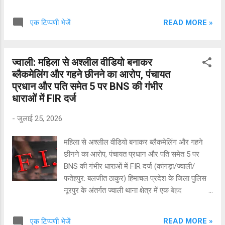
घटना क्षेत्र में चर्चा का विषय बनी हुई है। घटना का विवरण
प्राप्त जानकारी के अनुसार, 01 अगस्त 2026 को
READ MORE »
एक टिप्पणी भेजें
शिकायतकर्ता दलजीत सिंह (निवासी हटली रसूह, जिला
कठुआ, जम्मू-कश्मीर) ने थाना नूरपुर में अपनी काली रंग
की मोटरसाइकिल (नंबर: JK02CD-8564) के चोरी होने
ज्वाली: महिला से अश्लील वीडियो बनाकर
की शिकायत दर्ज करवाई थी। मोटरसाइकिल नागनी माता
ब्लैकमेलिंग और गहने छीनने का आरोप, पंचायत
मंदिर परिसर से चोरी हुई थी। सीसीटीवी और तकनीकी
प्रधान और पति समेत 5 पर BNS की गंभीर
साक्ष्यों से मिली कामयाबी शिकायत दर्ज होते ही नूरपुर पुलिस
धाराओं में FIR दर्ज
ने मामले को गंभीरता से लेते हुए जांच शुरू की। पुलिस टीम
ने घटनास्थल और आसपास के क्षेत्रों में लगे सीसीटीवी
-
जुलाई 25, 2026
कैमरों की फुटेज को खंगाला। तकनीकी साक्ष्यों और
मानवीय खुफिया जानकारी के आधार पर पुलिस ने संदिग्धों
महिला से अश्लील वीडियो बनाकर ब्लैकमेलिंग और गहने
की पहचान की और उन्हें गिरफ्तार कर लिया। गिरफ्तार
छीनने का आरोप, पंचायत प्रधान और पति समेत 5 पर
आरोपियों की पहचान: मलकीत सिंह (25 वर्ष), पुत्र निर्मल
BNS की गंभीर धाराओं में FIR दर्ज (कांगड़ा/ज्वाली/
सिंह, निवासी वासा वजीरा...
फतेहपुर: बलजीत ठाकुर) हिमाचल प्रदेश के जिला पुलिस
नूरपुर के अंतर्गत ज्वाली थाना क्षेत्र में एक बेहद
सनसनीखेज और गंभीर मामला सामने आया है। यहाँ एक
महिला की अश्लील वीडियो बनाकर उसे ब्लैकमेल करने,
READ MORE »
एक टिप्पणी भेजें