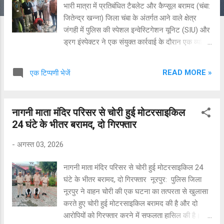
भारी मात्रा में प्रतिबंधित टैबलेट और कैप्सूल बरामद (चंबा:
जितेन्द्र खन्ना) जिला चंबा के अंतर्गत आने वाले क्षेत्र
जंगही में पुलिस की स्पेशल इन्वेस्टिगेशन यूनिट (SIU) और
ड्रग इंस्पेक्टर ने एक संयुक्त कार्रवाई के दौरान एक व्यक्ति
के घर से भारी खेप में प्रतिबंधित नशीली दवाएं बरामद की
हैं। आरोपी के खिलाफ ड्रग्स एंड कॉस्मेटिक्स एक्ट
READ MORE »
एक टिप्पणी भेजें
(Drugs and Cosmetics Act) के तहत कानूनी
कार्रवाई शुरू कर दी गई है। इस तरह दिया गया कार्रवाई को
अंजाम प्राप्त जानकारी के अनुसार, आज (4 अगस्त
नागनी माता मंदिर परिसर से चोरी हुई मोटरसाइकिल
2026) दोपहर करीब 2:00 बजे एसआईयू टीम ने ड्रग
24 घंटे के भीतर बरामद, दो गिरफ्तार
इंस्पेक्टर के साथ मिलकर गुप्त सूचना के आधार पर
अविनाश ठाकुर (पुत्र श्री कृष्ण ठाकुर, निवासी वीपीओ
-
अगस्त 03, 2026
जंगही, तहसील व जिला चंबा, आयु लगभग 32 वर्ष) के
आवास पर अचानक छापा मारा। बरामदगी का विवरण घर
नागनी माता मंदिर परिसर से चोरी हुई मोटरसाइकिल 24
की तलाशी के दौरान टीम को मौके से भारी मात्रा में
घंटे के भीतर बरामद, दो गिरफ्तार नूरपुर: पुलिस जिला
प्रतिबंधित दवाइयां मिलीं: टैपेंटाडोल (Tapentadol)
नूरपुर ने वाहन चोरी की एक घटना का तत्परता से खुलासा
टैबलेट: 1147 गोलियां प्रेगाबेलिन (Pregabalin) कैप्सूल:
करते हुए चोरी हुई मोटरसाइकिल बरामद की है और दो
215 कैप्सूल आगामी कार्रवाई प्रशासन और पुलिस यह पता
आरोपियों को गिरफ्तार करने में सफलता हासिल की है। यह
लगाने का प्रयास कर रही है कि इत...