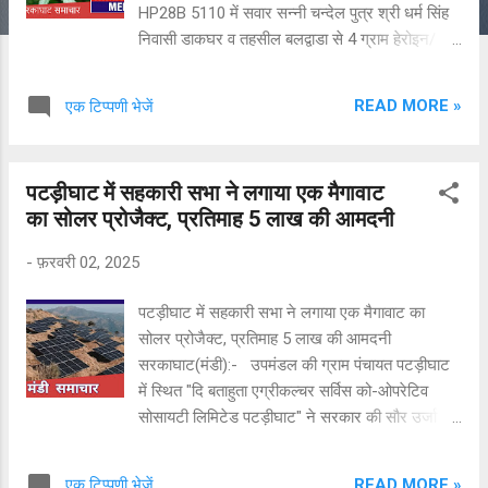
HP28B 5110 में सवार सन्नी चन्देल पुत्र श्री धर्म सिंह
निवासी डाकघर व तहसील बलद्वाडा से 4 ग्राम हेरोइन/
चिट्टा बरामद किया गया है । आरोपी उपरोक्त के विरुद्ध
पुलिस थाना हटली में ND&PS एक्ट के अंतर्गत अभियोग
READ MORE »
एक टिप्पणी भेजें
पंजीकृत किया गया है । अभियोग में अन्वेषण जारी है ।
पटड़ीघाट में सहकारी सभा ने लगाया एक मैगावाट
का सोलर प्रोजैक्ट, प्रतिमाह 5 लाख की आमदनी
-
फ़रवरी 02, 2025
पटड़ीघाट में सहकारी सभा ने लगाया एक मैगावाट का
सोलर प्रोजैक्ट, प्रतिमाह 5 लाख की आमदनी
सरकाघाट(मंडी):- उपमंडल की ग्राम पंचायत पटड़ीघाट
में स्थित "दि बताहुता एग्रीकल्चर सर्विस को-ओपरेटिव
सोसायटी लिमिटेड पटड़ीघाट" ने सरकार की सौर उर्जा
नीति के तहत अक्षय उर्जा पर आधारित प्रोजेक्ट स्थापित
कर 4 से 5 लाख रुपए प्रतिमाह आमदनी का नया जरिया
READ MORE »
एक टिप्पणी भेजें