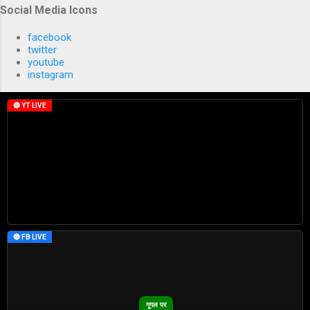
Social Media Icons
facebook
twitter
youtube
instagram
🔴 YT LIVE
🔵 FB LIVE
गूगल पर