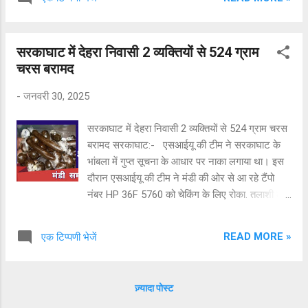
बनाया है। सोसायटी ने 30 बीघा जमीन पट्टे पर लेकर एक
मैगावाट क्षमता का सौर उर्जा प्लांट स्थापित किया है।
सोसायटी के सचिव पिताम्बर लाल ने बताया कि उनके मन में
सरकाघाट में देहरा निवासी 2 व्यक्तियों से 524 ग्राम
हमेशा ग्रामीण क्षेत्र में कुछ नया करने का सपना था। क्षेत्र
चरस बरामद
में सिंचाई सुविधा न होने के कारण खेती के लिए बारिश पर
ही निर्भर रहना पड़ता है। जिस कारण ग्रीन हाऊस, डेयरी
-
जनवरी 30, 2025
फार्म आदि कार्य यहां कठिन थे। साथ ही पंचायत शहर से
दूर होने से कोल्ड स्टोर, फसल ग्रेडिंग सिस्टम, आटा मिल
सरकाघाट में देहरा निवासी 2 व्यक्तियों से 524 ग्राम चरस
आदि कार्यों में आयात-निर्यात, मार्केटिंग व बिक्री की समस्या
बरामद सरकाघाट:- एसआईयू की टीम ने सरकाघाट के
थी। उन्होंने ऐसा कार्य करने का सोचा जो इस क्षेत्र में बिना
भांबला में गुप्त सूचना के आधार पर नाका लगाया था। इस
दिक्कत के स्थापित हो सके। ऐसे में सोलर प्लांट का
दौरान एसआईयू की टीम ने मंडी की ओर से आ रहे टैंपो
प्रस्ताव प्रबंधन समिति के सामने रखा। पितांबर लाल न...
नंबर HP 36F 5760 को चेकिंग के लिए रोका. तलाशी लेने
पर टीम ने टैंपो सवार दो व्यक्तियों से 524 ग्राम चरस
बरामद की। पकड़े गए आरोपियों की पहचान टैंपो चालक
READ MORE »
एक टिप्पणी भेजें
रणबीर सिंह और राकेश कुमार निवासी देहरा जिला कांगड़ा
के रूप में हुई है. बताया जा रहा है कि इनमें से एक आरोपी
पहले भी चरस के मामले में जेल जा चुका है। एसपी मंडी
ज़्यादा पोस्ट
साक्षी वर्मा ने मामले की पुष्टि की है। आगामी जांच जारी है।