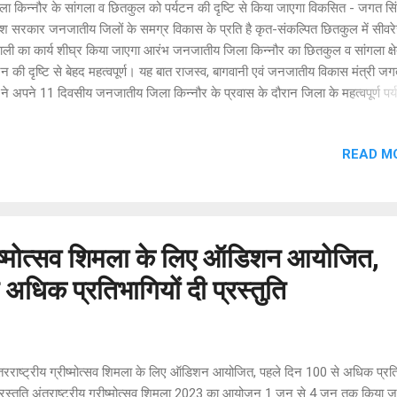
 किन्नौर के सांगला व छितकुल को पर्यटन की दृष्टि से किया जाएगा विकसित - जगत सिं
ेश सरकार जनजातीय जिलों के समग्र विकास के प्रति है कृत-संकल्पित छितकुल में सीवर
ाली का कार्य शीघ्र किया जाएगा आरंभ जनजातीय जिला किन्नौर का छितकुल व सांगला क्षेत
टन की दृष्टि से बेहद महत्वपूर्ण। यह बात राजस्व, बागवानी एवं जनजातीय विकास मंत्री जग
 ने अपने 11 दिवसीय जनजातीय जिला किन्नौर के प्रवास के दौरान जिला के महत्वपूर्ण पर
त्र छितकुल में आम जनता को संबोधित करते हुए कही। राजस्व मंत्री जगत सिंह नेगी ने क
ाचल देव भूमि होने के साथ-साथ एक पर्यटन स्थल है तथा जनजातीय जिला किन्नौर अपने
READ M
्परिक रीति-रिवाज, वेश-भूषा व नैसंगिक सौंदर्य के कारण एक बहुत ही आकर्षक व मनमोहक
 है। उन्होंने कहा कि पर्यटन की दृष्टि से जिला का छितकुल व सांगला क्षेत्र बहुत महत्वपूर्
जनजातीय विकास मंत्री जगत सिंह नेगी ने कहा कि छितकुल को पर्यटन की दृष्टि से बढ़ावा
ृष्टिगत नागस्ति बैरियर को शीघ्र ही स्थानान्तरित किया जाएगा ताकक दूमति व इसके साथ 
्रीष्मोत्सव शिमला के लिए ऑडिशन आयोजित,
अधिक प्रतिभागियों दी प्रस्तुति
रराष्ट्रीय ग्रीष्मोत्सव शिमला के लिए ऑडिशन आयोजित, पहले दिन 100 से अधिक प्रति
्रस्तुति अंतराष्ट्रीय ग्रीष्मोत्सव शिमला 2023 का आयोजन 1 जून से 4 जून तक किया ज