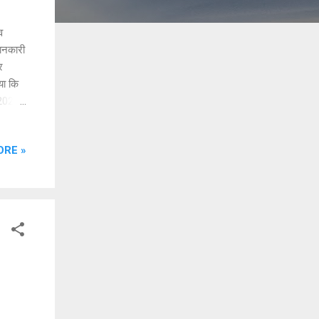
व
जानकारी
र
या कि
 2023
्धारण
ीकृत
ORE »
िन
र जमा
अलावा
ाया है