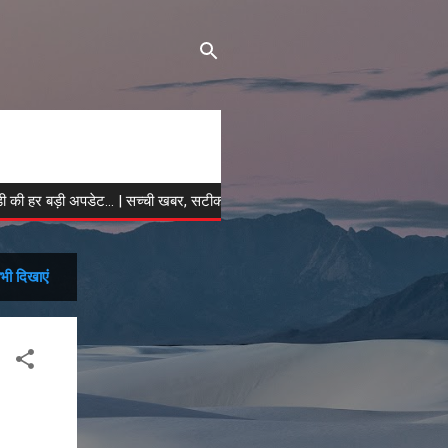
़ी अपडेट... | सच्ची खबर, सटीक विश्लेषण | हिमाचल मीडिया को फॉलो करें...
भी दिखाएं