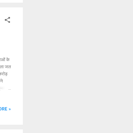
्री
ाओं के
जिला जल
करोड़
ने
ब्बल,
ी है
यों को
ORE »
 स्वच्छ