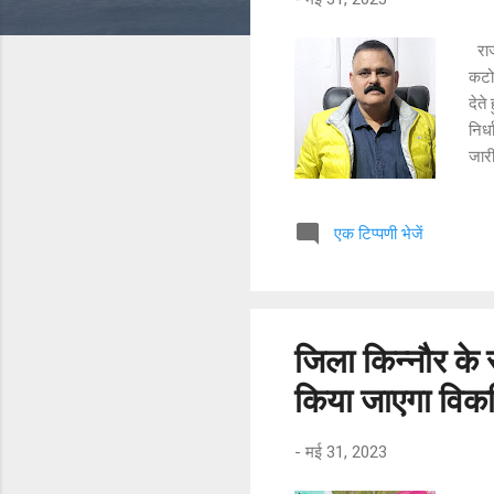
राज
कटोच
देते
निर्
जार
तक ह
लम्ब
एक टिप्पणी भेजें
व्या
व्या
करव
जिन 
उन 
जिला किन्नौर के 
किया जाएगा विकस
-
मई 31, 2023