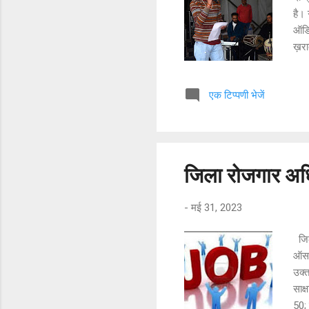
है। 
ऑडि
ख़रा
प्रस
शर्म
एक टिप्पणी भेजें
अनि
आयो
जाए
अधिक
रहे।
जिला रोजगार अधि
-
मई 31, 2023
जिल
ऑसलै
उक्त
साक्
50;