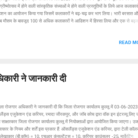
ग्रीष्मोत्सव में होने वाली सांस्कृतिक संध्याओं मे होने वाली प्रस्तुतियों के लिये आज कलाकारो
शन का आयोजन किया गया जिसमें कलाकारों ने बढ़-चढ़ कर भाग लिया। भारी बरसात 
ब मौसम के बावजूद 100 से अधिक कलाकारों ने आडिशन में हिस्सा लिया और एक से ब
्तुतियां दी जिसमे छोटे-छोटे स्कूली बच्चे भी शामिल रहे। निर्णायक मंडली के सदस्य डा० ह
ा, डा0 महेन्द्र राठौड़ एवं किशन वर्मा ने भी इन प्रस्तुतियों को खूब सराहा। जिला भाषा अध
READ M
ल हार्टा ने बताया कि ऑडिशन 3 जून तक लिए प्रतिदिन प्रातः 9 बजे से दोपहर 12 बजे
जित किये जाएंगे तथा चयनित कलाकारों को अपनी प्रस्तुति देने का अवसर प्रदान किया
गा। इस अवसर पर जिला लोक संपर्क अधिकारी शिमला सिंपल सकलानी एवं जिला लोक सम
ारी कार्यालय तथा जिला भाषा अधिकारी कार्यालय के अन्य अधिकारी व कर्मचारी भी उपस्
 प्रथम सांस्कृतिक संध्या का र...
कारी ने जानकारी दी
ा रोजगार अधिकारी ने जानकारी दी कि जिला रोजगार कार्यालय कुल्लू में 03-06-2023
ंड्स एजुकेशन एंड करियर, रमादा जीरकपुर, और जॉब कोच द्वारा वॉक इन इंटरव्यू लिए जाय
 साक्षात्कार जिला रोजगार कार्यालय कुल्लू में नियोक्ताओं द्वारा आयोजित किया जाएगा। उक
षात्कार के नियम और शर्तें इस प्रकार हैं: ऑसलैंड्स एजुकेशन एंड करियर, द्वारा टेली कॉल
 लेखाकार (बी.कॉम) = 10; एचआर कंसल्टेंट्स = 10; करियर काउंसलर -25; मार्केटिंग