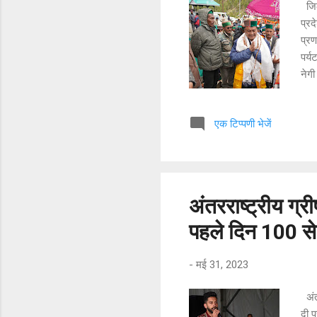
जिला
प्रद
प्रण
पर्य
नेगी
क्षे
हिम
एक टिप्पणी भेजें
पारम
स्थल
है। 
के द
अंतरराष्ट्रीय ग
पहले दिन 100 से 
-
मई 31, 2023
अंत
दी प