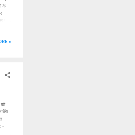
ं के
और
ढ़कर एक
ुकम
िकारी
ORE »
 तक
्पर्क
थित
 को
ेंगेl
्त
र =