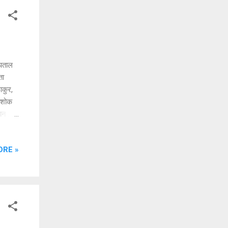
्पताल
ता
ाकुर,
 अशोक
ान ,
ORE »