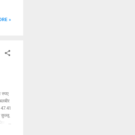
जन
ति
ORE »
ैंक
00 से
ख रुपए
 बलबीर
े 47.41
कुल्लू
जिसमें
कारी