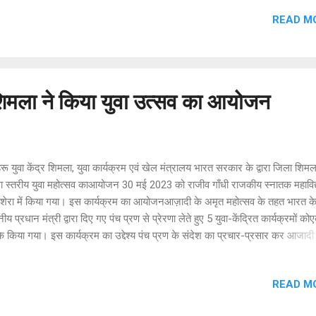
हां आत्मा परियोजना के निदेशक डॉ बलबीर सिंह ठाकुर ने दी। उन्होंने बताया कि इसके
READ M
 मे के विभिन्न हिस्सों में 10 जागरूकता शिविर आयोजित कर 1000 किसानों को प्राकृति
ारे जागरूक करने का लक्ष्य रखा गया। उन्होंने कहा कि जिले कि सभी 235 ग्राम पंचायतों म
कृतिक खेती मॉडल स्थापित करने का भी लक्ष्य रखा गया है। डॉ बलवीर ने कहा कि कुल्लू जिल
मान में लगभग 11842 किसानो द्वारा लगभग 1244 हेक्टेयर क्षेत्र मे प्राकृतिक ख...
र शिमला ने किया युवा उत्सव का आयोजन
ू युवा केंद्र शिमला, युवा कार्यक्रम एवं खेल मंत्रालय भारत सरकार के द्वारा जिला शिमला
ा स्तरीय युवा महोत्सव काआयोजन 30 मई 2023 को राजीव गाँधी राजकीय स्नातक महाविद
शेरा में किया गया। इस कार्यक्रम का आयोजनआज़ादी के अमृत महोत्सव के तहत भारत क
ीय प्रधान मंत्री द्वारा दिए गए पंच प्रण से प्रेरणा लेते हुए 5 युवा-केंद्रित कार्यक्रमों क
 किया गया। इस कार्यक्रम का उद्देश्य पंच प्रण के संदेश का प्रचार-प्रसार कर आजादी
 महोत्सव मनाना, भारतकी आजादी की 75वीं वर्षगांठ के दौरान भारत के स्वतंत्रता संग्राम
शों और मूल्यों का प्रसार करना, जनता के बीच देश कीविविध आध्यात्मिक और सांस्कृतिक
READ M
ारे में प्रशंसा उत्पन्न करना, जिला स्तर से राज्य और राष्ट्रीय स्तर पर होने वालेविभिन्न
युवाओं को शामिल करके देशभक्ति की भावना और भारत के स्वतंत्रता संग्राम के मूल्यों को फ