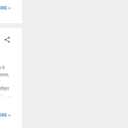
 अलावा
ORE »
क खेती
ें
े में
 मे
्यालय,
े
ोएकीकृत
 का
 के
 विरासत
ORE »
 आयोजनों
िर से