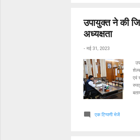
जगान
सुरे
उपायुक्त ने की 
अध्यक्षता
-
मई 31, 2023
उपा
शेल्
एवं
रुपए
बताय
नेरव
ताकि
एक टिप्पणी भेजें
पेयज
पान