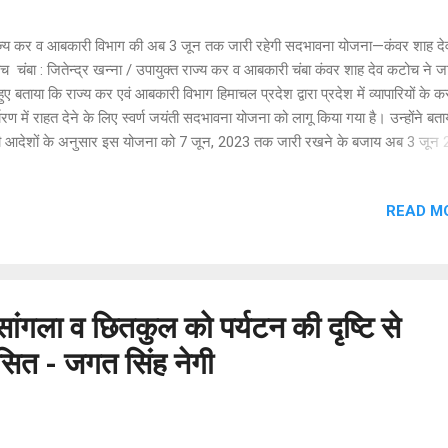
्य कर व आबकारी विभाग की अब 3 जून तक जारी रहेगी सदभावना योजना—कंवर शाह दे
 चंबा : जितेन्द्र खन्ना / उपायुक्त राज्य कर व आबकारी चंबा कंवर शाह देव कटोच ने 
 हुए बताया कि राज्य कर एवं आबकारी विभाग हिमाचल प्रदेश द्वारा प्रदेश में व्यापारियों के क
धारण में राहत देने के लिए स्वर्ण जयंती सदभावना योजना को लागू किया गया है। उन्होंने बता
ी आदेशों के अनुसार इस योजना को 7 जून, 2023 तक जारी रखने के बजाय अब 3 जून
ी जारी रखा जाएगा। इस योजना के तहत विभिन्न श्रेणी के व्यापारियों को जिनका कर निर
ित है, को लाभ प्रदान किया जाएगा। इस योजना के अन्तर्गत 1 जुलाई, 2017 से पहले पंज
READ M
पारी जिनका कर निर्धारण नहीं हुआ है उनको लाभ प्रदान किया जाएगा। इसके अन्तर्गत ज
पारियों ने मासिक/ त्रैमासिक विवरणी ( रिटर्न) समय पर जमा करवा दी है व कर भी समय प
ाया है, उनका कर निर्धारण बिना किसी शुल्क ( सेटलमेंट फीस) के किया जाएगा। इसके 
व्यापारियों ने विवरणी ( रिटर्न) समय पर जमा नहीं करवाई है परन्तु कर समय पर जमा करव
करदाताओं से क...
सांगला व छितकुल को पर्यटन की दृष्टि से
ित - जगत सिंह नेगी