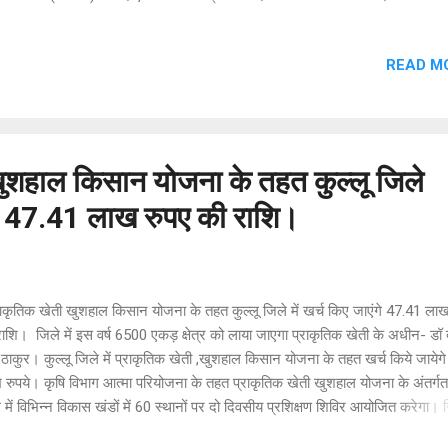
ीक्यूटिव 20 पदों के लिए रमादा जीरकपुर, विद्या ज्योति यूनिवर्सिटी, द्वारा रसोइया 15: भो
ने वाले 15: हाउसकीपिंग -15: बेल डेस्क/ड्राइवर = 5 पदों के लिएl जॉब कोच, विद्या ज्यो
READ M
वर्सिटी वीपीओ घोलुमाजरा, डेरा बस्सी पंजाब 140508 द्वारा खुदरा बिक्री कार्यकारी 100; ब
शंस एग्जीक्यूटिव्स 100, इंश्योरेंस सेल्स-100 पदों के लिए इंटरव्यू लिए जायेंगेl जिनके लिए
ार्य योग्यता 12वीं। ग्रेजुएशन, पोस्ट ग्रेजुएशन आयु सीमा 18 से 25 वर्ष वेतनमान 10,0
00 कार्यक्षेत्र चंडीगढ़ जीरकपुर, मोहल्ल डेराबस्सी रहेंगे l सभी इच्छुक और पात्र उम...
खुशहाल किसान योजना के तहत कुल्लू जिले
ंगे 47.41 लाख रुपए की राशि।
कृतिक खेती खुशहाल किसान योजना के तहत कुल्लू जिले में खर्च किए जाएंगे 47.41 ला
ाशि। जिले में इस वर्ष 6500 एकड़ क्षेत्र को लाया जाएगा प्राकृतिक खेती के अधीन- डॉ
 ठाकुर। कुल्लू जिले में प्राकृतिक खेती ,खुशहाल किसान योजना के तहत खर्च किये जायेग
रुपये। कृषि विभाग आत्मा परियोजना के तहत प्राकृतिक खेती खुशहाल योजना के अंतर्गत 
 में विभिन्न विकास खंडों में 60 स्थानों पर दो दिवसीय प्रशिक्षण शिविर आयोजित करेगा। 
लू जिले के 1800 किसानों को प्राकृतिक खेती के बारे में प्रशिक्षित किया जाएगा। यह जान