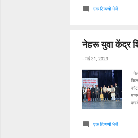
आज य
एक टिप्पणी भेजें
जिले
के ब
प्रा
वर्त
नेहरू युवा केंद्
-
मई 31, 2023
नेहर
जिल
कोट
मानन
करके
अमृत
आदर्
एक टिप्पणी भेजें
के ब
में 