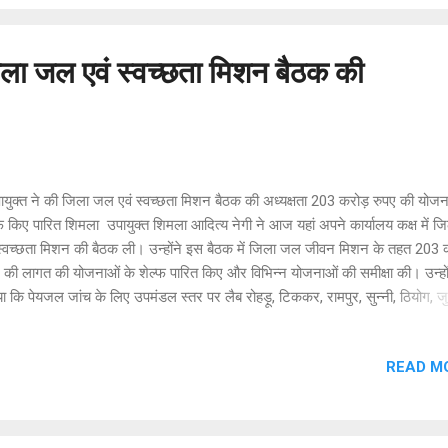
ा है। इसकार्यक्रम में मुख्य अतिथि के रूप में शिमला लोकसभा क्षेत्र के माननीय सांसद श
श कश्यप की उपस्थित रहे। माननीय सांसदमहोदय ने इस कार्यक्रम के माध्यम से युवाओं...
जिला जल एवं स्वच्छता मिशन बैठक की
युक्त ने की जिला जल एवं स्वच्छता मिशन बैठक की अध्यक्षता 203 करोड़ रुपए की योजन
फ किए पारित शिमला उपायुक्त शिमला आदित्य नेगी ने आज यहां अपने कार्यालय कक्ष में 
 स्वच्छता मिशन की बैठक ली। उन्होंने इस बैठक में जिला जल जीवन मिशन के तहत 203 
 की लागत की योजनाओं के शेल्फ पारित किए और विभिन्न योजनाओं की समीक्षा की। उन्हों
ा कि पेयजल जांच के लिए उपमंडल स्तर पर लैब रोहड़ू, टिककर, रामपुर, सुन्नी, ठियोग, जु
ा व कसुम्पटी में स्थापित किए गए हैं और पेयजल गुणवत्ता की जांच समय-समय पर की जा रह
 लोगों को जल जनित रोगों से बचाया जा सके। उपायुक्त ने जल शक्ति विभाग के अधिकारि
READ M
ल स्तोत्रों का औचक निरीक्षण व अनुश्रवण करने के निर्देश दिए ताकि लोगों को साफ़ और
ी मिल सके। इस अवसर पर जल शक्ति विभाग के अधिकारी व कर्मचारी उपस्थित रहे।