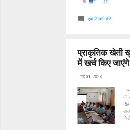
एक्ज
परोस
एक टिप्पणी भेजें
यूनि
रिले
अनिव
30,0
प्राकृतिक खेती 
में खर्च किए जाए
-
मई 31, 2023
प्रा
की र
सिंह
लाख 
जिले
कुल्