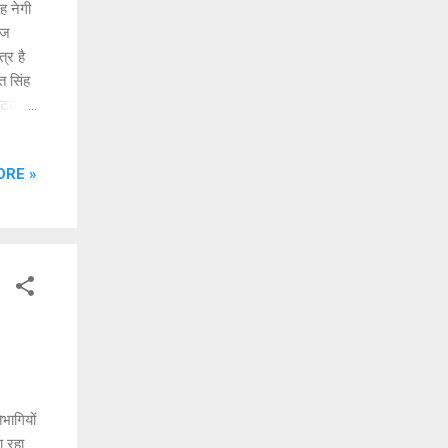
ह नेगी
ेज
्र है
त सिंह
्यटक
हा कि
ORE »
 पर्यटक
ण स्थल
 देने
ल...
भागियों
ा रहा