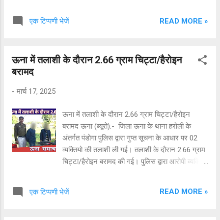
बेडरूम में 07 व्यक्ति मौजूद मिले। सभी हेरोइन पीने की
तैयारी कर रहे थे। तलाशी के दौरान 12.22 ग्राम हेरोइन
READ MORE »
एक टिप्पणी भेजें
बरामद किया गया। सभी आरोपियों को मौके पर गिरफ्तार
कर लिया गया और आगे की कार्यवाही चल रही है। आरोपियों
का विवरण इस प्रकार है:- 1. बंटी पुत्र मदन लाल उम्र
ऊना में तलाशी के दौरान 2.66 ग्राम चिट्टा/हैरोइन
35 वर्ष निवासी वार्ड नंबर 13 तहसील पालमपुर जिला
बरामद
कांगड़ा एच.पी. मजदूर के रूप में काम करता है। 2. राकेश
कुमार पुत्र सुरेश राणा उम्र 35 वर्ष निवासी गांव खलेट
-
मार्च 17, 2025
पी.ओ ठाकरद्वारा तहसील पालमपुर जिला कांगड़ा एच.पी.
पेट्रोल पंप चैना राम संत राम पालमपुर में कंप्यूटर ऑपरेटर
ऊना में तलाशी के दौरान 2.66 ग्राम चिट्टा/हैरोइन
के पद पर कार्यरत है। 3. रिंपू कुमार पुत्र राम सरन उम्र
बरामद ऊना (ब्यूरो):- जिला ऊना के थाना हरोली के
45 वर्ष निवासी मोहराला डाकघर सरकारी सिद्धपुर तहसील
अंतर्गत पंडोगा पुलिस द्वारा गुप्त सूचना के आधार पर 02
पालमपुर जिला कांगड़ा (एच.पी.) खेल विभाग में ड्राइवर के
व्यक्तियो की तलाशी ली गई। तलाशी के दौरान 2.66 ग्राम
पद पर कार्यरत है। 4. मुनीत कुमार पुत्र मकीत सिंह उम्र
चिट्टा/हैरोइन बरामद की गई। पुलिस द्वारा आरोपी व्यक्तियों
3...
को गिरफ्तार करके ND&PS ACT की विभिन्न धाराओं के
अन्तर्गत केस दर्ज कर लिया गया है। आगामी तफ्तीश जारी
READ MORE »
एक टिप्पणी भेजें
हैं।