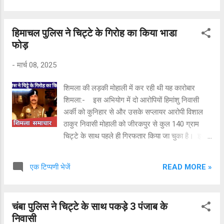
साथ गिरफ्तार किया था। जिस पर आगे की कानूनी
प्रक्रिया पूरी होते ही माननीय न्यायलय द्बारा उक्त आरोपी
हिमाचल पुलिस ने चिट्टे के गिरोह का किया भाडा
को एक लाख जुर्माने के साथ दस वर्ष के कठोर करावास की
फोड़
सजा सुनाई है । बताया उक्त आरोपी के खिलाफ और भी
कुछ मामले दर्ज हैं जिनकी कानूनी प्रक्रिया जारी है।
-
मार्च 08, 2025
शिमला की लड़की मोहाली में कर रही थी यह कारोबार
शिमला:- इस अभियोग में दो आरोपियों हिमांशु निवासी
अर्की को कुनिहार से और उसके सप्लायर आरोपी विशाल
ठाकुर निवासी मोहाली को जीरकपुर से कुल 140 ग्राम
चिट्टे के साथ पहले ही गिरफतार किया जा चुका है। इस
अभियोग की जांच के दौरान पाया गया कि उक्त दोनो
आरोपियों के नशे के धन्धे में एक महिला भी शामिल है जो
READ MORE »
एक टिप्पणी भेजें
मौके वारदात पर जीरकपुर में आरोपी विशाल के साथ पकड़ी
गई। जिसको रात्रि समय के कारण नोटिस पर पाबंद किया
गया और शामिल जाँच के लिए बुलाया परंतु आरोपी महिला
चंबा पुलिस ने चिट्टे के साथ पकड़े 3 पंजाब के
अपना फ़ोन बंद करके फरार हो गई और उसने आरोपी
निवासी
विशाल के अकाउंट से 20000 रू भी निकाल लिए और