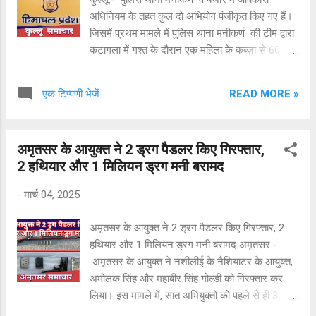
अधिनियम के तहत कुल दो अभियोग पंजीकृत किए गए हैं।
जिसमें प्रथम मामले में पुलिस थाना मनीकर्ण की टीम द्वारा
कटागला में गश्त के दौरान एक महिला के कब्ज़ा से 60
बोतलें मार्का टूवर्ग बीयर व 36 बोतलें मार्का ओल्ड मोन्क रम
बरामद की गई है। दूसरे मामले में पुलिस थाना बंजार की
READ MORE »
एक टिप्पणी भेजें
टीम द्वारा गुप्त सूचना के आधार पर टीपूधार में निहाल सिंह
निवासी गाँव चनन तहसील बंजार के करीयाना की दुकान की
तलाशी के दौरान 09 बोतलें देशी शराब मार्का संतरा बरामद
अमृतसर के आयुक्त ने 2 ड्रग पैडलर किए गिरफ्तार,
की गई है । उपरोक्त मामलों में महिला आरोपी के
2 हथियार और 1 मिलियन ड्रग मनी बरामद
विरुद्ध पुलिस थाना मनीकर्ण व आरोपी निहाल सिंह के विरुद्ध
पुलिस थाना बंजार में आबकारी अधिनियम के तहत अलग-2
-
मार्च 04, 2025
कुल दो अभियोग पजींकृत किये गये हैं।
अमृतसर के आयुक्त ने 2 ड्रग पैडलर किए गिरफ्तार, 2
हथियार और 1 मिलियन ड्रग मनी बरामद अमृतसर:-
अमृतसर के आयुक्त ने नशीलीई के नैशियाटर के आयुक्त,
अमोलक सिंह और महाबीर सिंह गोल्डी को गिरफ्तार कर
लिया। इस मामले में, सात अभियुक्तों को पहले से ही 3
किलोग्राम हेरोइन, 5 लाख रुपये के साथ गिरफ्तार किया