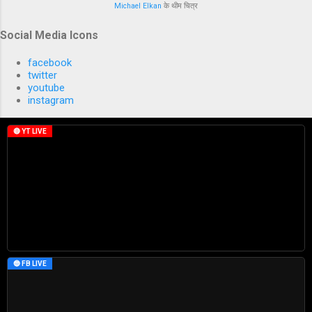
Michael Elkan
के थीम चित्र
Social Media Icons
facebook
twitter
youtube
instagram
🔴 YT LIVE
🔵 FB LIVE