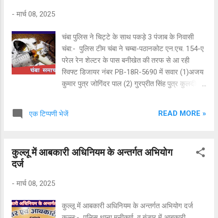
अन्य साक्ष्यों को भी मिटाने लगी। आरोपी जिला शिमला के
-
मार्च 08, 2025
रोहडू की रहने वाली है जिसकी थाना कुनिहार की पुलिस
टीम द्वारा लगातार तलाश की जा रही थी। जो तलाश के
चंबा पुलिस ने चिट्टे के साथ पकड़े 3 पंजाब के निवासी
दौरान पुलिस टीम द्वारा तकनिकी जाँच पद्धति के विश्लेषण के
चंबा:- पुलिस टीम चंबा ने चम्बा-पठानकोट एन.एच. 154-ए
आधार पर संलिप्त महिला आरोपी मीनाक्षी पुत्री कैलाश चन्द
परेल रेन शेल्टर के पास बनीखेत की तरफ से आ रही
निवासी तह० रोहडू जिला शिमला हि०प्र० उम्र 31 वर्ष को
स्विफ्ट डिजायर नंबर PB-18R-5690 में सवार (1)अजय
रोहडु क्षेत्र से गिरफतार किया गया। जांच के दौरान यह भी
कुमार पुत्र जोगिंदर पाल (2) गुरप्रीत सिंह पुत्र कुलदीप
पाया गया क...
सिंह (3) मनी पुत्र हकुमत राय सभी निवासी वार्ड नं. 2, मुर्गी
मोहल्ला चंदर नगर पी.ओ. बटाला जिला गुरदासपुर पंजाब के
READ MORE »
एक टिप्पणी भेजें
कब्जा से 04.80 ग्राम चिट्टा बरामद किया है। पुलिस ने
तीनों अभियोगियों को हिरासत में ले लिया और आगे की
कार्यवाही चल रही है।
कुल्लू में आबकारी अधिनियम के अन्तर्गत अभियोग
दर्ज
-
मार्च 08, 2025
कुल्लू में आबकारी अधिनियम के अन्तर्गत अभियोग दर्ज
कुल्लू:- पुलिस थाना मनीकर्ण व बंजार में आबकारी