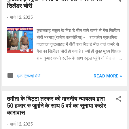
सिलेंडर चोरी
-
मार्च 12, 2025
कुटलाहड़ स्कूल के मिड डे मील वाले कमरे से गैस सिलेंडर
चोरी भरमाड़(राजेश कतनौरिया):- राजकीय प्राथमिक
पाठशाला कुटलाहड़ में बीती रात मिड डे मील वाले कमरे से
गैस का सिलेंडर चोरी हो गया है। ज्यों ही सुबह मुख्य शिक्षक
शाम कुमार अपने स्टॉफ के साथ स्कूल पहुंचे तो मिड डे
मील वाले कमरे का ताला टूटा हुआ पाया। अंदर आकर
देखा तो गैस सिलेंडर गायब था। यह देखकर उन्होंने इस
READ MORE »
एक टिप्पणी भेजें
बाबत सूचना अपने अधिकारियों, पंचायत प्रधान व पुलिस
को दी। पुलिस की टीम ने मौके पर ज़ायज़ा लिया और बयान
कलमबद्ध किए। इस घटना से पहले भी इस शिक्षा खण्ड के
तमौता के चिट्टा तस्कर को माननीय न्यायलय द्बारा
राजकीय प्राथमिक पाठशाला टुण्ड में अन्य सामान सहित दो
50 हजार रु जुर्माने के साथ 5 वर्ष का सुनाया कठोर
बार गैस सिलेंडर, राजकीय प्राथमिक पाठशाला गारन,
कारावास
राजकीय प्राथमिक पाठशाला पँजाहड़ा में भी गैस सिलेंडर
चोरी हो चुके हैं। कुटलाहड़ में उपस्थित लोगों ने सरकार व
-
मार्च 12, 2025
विभाग से स्कूलों की सुरक्षा के लिए ठोस कदम उठाने का