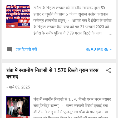
आग्रह किया। इस अवसर पर पंचायत प्रधान नीलम देवी,
तमौता के चिट्टा तस्कर को माननीय न्यायलय द्बारा 50
एस एम सी प्रधान मीनू देवी, तरसेम, नरेश आदि उपस्थित
हजार रु जुर्माने के साथ 5 वर्ष का सुनाया कठोर कारावास
थे। खण्ड प्रारम्भिक शिक्षा अधिकारी रजनी वाला ने पुलिस
फतेहपुर (वलजीत ठाकुर):- आपको बता दें इंदोरा के तमौता
प्रशासन से आग्रह/अनुरोध किया है कि स्कूलों में हो ...
के चिट्टा तस्कर कैंस राज को गत 21 फ़रवरी 2023 को
इंदोरा के समीप पुलिस ने 7.79 ग्राम चिट्टे के साथ
पकड़ते हुए मामला दर्ज किया था।जिस पर छानबीन को
आगे बढ़ाते हुए 20 अप्रैल 2023 को पुलिस द्बारा माननीय
READ MORE »
एक टिप्पणी भेजें
न्यायलय में चालान पेश किया गया। जिसके आधार पर
मंगलवार को माननीय न्यायलय ने उक्त तस्कर को दोषी
करार देते हुए 50 हजार रु जुर्माने के साथ 5 वर्ष के कठोर
चंबा में स्थानीय निवासी से 1.570 किलो ग्राम चरस
करावास की सजा सुनाई है। माननीय न्यायलय के उक्त
बरामद
फैसले की जानकारी SP नूरपुर अशोक रत्न द्बारा मंगलबार
शाम करीब 6 बजे प्रेस रिलीज के माध्यम से दी गईं वहीं
-
मार्च 09, 2025
बताया जा रहा है उक्त आरोपी के खिलाफ चिट्टा तस्करी के
पांच और भी मामले दर्ज हैं।
चंबा में स्थानीय निवासी से 1.570 किलो ग्राम चरस बरामद
चंबा(जितेंद्र खन्ना) :- मानव तस्करी विरोधी इकाई चंबा
की टीम ने साहू मार्ग मे फुलनूटाला चौक के पास एक नशा