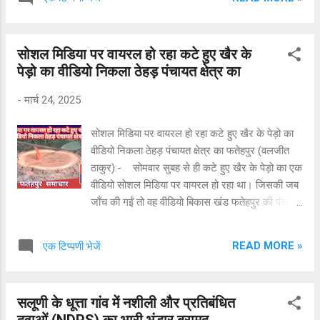
गया। महिला के अनुसार, आरोपी करीब 25 साल का,
दुबला-पतला और सांवले रंग का था, जिसने चेक शर्ट पहनी
थी। उसने महिला से जबरन शारीरिक संबंध बनाने की
सोशल मिडिया पर वायरल हो रहा कटे हुए खैर के
कोशिश की। खुद को बचाने के लिए महिला ने संघर्ष किया
पेड़ो का वीडियो निकला ठेहड़ पंचायत क्षेत्र का
और घबराकर चलती ट्रेन से कूद गई। घायल महिला
अस्पताल में भर्ती घटना के बाद, राहगीरों ने घायल महिला
-
मार्च 24, 2025
को रेलवे पुल के पास देखा और तुरंत 108 एम्बुलेंस सेवा को
कॉल किया। उसे गंभीर चोटें आई हैं, खासकर सिर, ठोड़ी,
सोशल मिडिया पर वायरल हो रहा कटे हुए खैर के पेड़ो का
हाथ और कमर पर। फिलहाल उसे गांधी अस्पताल में भर्ती
वीडियो निकला ठेहड़ पंचायत क्षेत्र का फतेहपुर (वलजीत
कराया गया है। पुलिस जांच में जुटी, सुरक्षा बढ़ाई गई रेलवे
ठाकुर):- सोमवार सुबह से ही कटे हुए खैर के पेड़ो का एक
पुलिस (जीआरपी) ने केस दर्ज कर लिया है और आरोपी की
वीडियो सोशल मिडिया पर वायरल हो रहा था। जिसकी जब
तलाश शुरू कर दी गई है। महिला ने बयान दिया है कि वह
जाँच की गईं तो वह वीडियो बिकास खंड फतेहपुर की पंचायत
अगर आरोपी को दोबार...
ठेहड़ के क्षेत्र का निकला। जहां पर खैर तस्करों ने खैर के
दो भारी भरकम पेड़ो पर आरा चलाया है । इसी विषय पर
READ MORE »
एक टिप्पणी भेजें
वन खंड अधिकारी फतेहपुर ब्रहम सिंह के साथ फोन पर
बात की तो उन्होने कहा उक्त क्षेत्र में दो खैर के पेड़ कटे
हैं। अब वह मलकियती भूमि से कटे हैं या खुदरो से इसकी
सलूणी के धूत्ता गांव में नशीली और प्रतिबंधित
जाँच के लिए भूमि के मालिकों को निशानदेही करवाने बारे
दवाओं (NDPS) का भारी भंडार बरामद