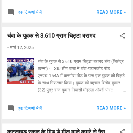
युवक की तलाशी लेने पर 2.34 ग्राम चिट्टा पकड़ा।
चिट्टा बेचने वाले आरोपी की पहचान लक्की पुत्र सुरिंदर
READ MORE »
एक टिप्पणी भेजें
सिंह निवासी मझग्रा के तौर पर हुई है ।जानकारी अनुसार
पुलिस को इस बारे गुप्त सूचना मिली थी जिस पर पुलिस ने
मौका पर पहुंच कर आरोपी को पकड़ा और उससे 2.34
चंबा के युवक से 3.610 ग्राम चिट्टा बरामद
ग्राम चिट्टा बरामद किया । थाना प्रभारी शाहपुर करतार
सिंह ठाकुर ने बताया कि पुलिस ने तीनों आरोपियों के
-
मार्च 12, 2025
खिलाफ मामला दर्ज कर जांच शुरू कर दी है ।उन्होंने कहा
कि नशा बेचने वालों को किसी भी सूरत में बख्शा नही जायेगा
चंबा के युवक से 3.610 ग्राम चिट्टा बरामद चंबा (जितेंद्र
और साथ ही उनके खिलाफ भविष्य में भी अभियान जारी
खन्ना):- SIU टीम चम्बा ने चंबा-पठानकोट रोड
रहेगा ।
एनएच-154A में करगोरा मोड के पास एक युवक को चिट्टे
के साथ गिरफ्तार किया। युवक की पहचान विनोद कुमार
(32) पुत्र राज कुमार निवासी मोहल्ला ओबरी पोस्ट
सुल्तानपुर तहसील व जिला चंबा के रूप में हुई। चंबा के इस
युवक के कब्जा से 3.610 ग्राम चिट्टा बरामद किया है।
READ MORE »
एक टिप्पणी भेजें
आरोपी को गिरफ्तार कर लिया गया है और आगामी कार्यवाही
चल रही है।
कुटलाहड़ स्कूल के मिड डे मील वाले कमरे से गैस