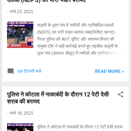
कहा गया है। वही स्थानीय लोगों द्बारा 3 लोगों का नाम शक
के दायरे में लिखवाया है। जिस पर जाँच की जा रही है। वहीं
-
मार्च 23, 2025
खैर के पेड़ कटने की एफआईआर पुलिस थाना फतेहपुर में
दर्ज करवा दी है।
सलूणी के धूत्ता गांव में नशीली और प्रतिबंधित दवाओं
(NDPS) का भारी भंडार बरामद चंबा(जितेंद्र खन्ना):-
जिला पुलिस की AHT यूनिट और स्वास्थ्य विभाग की
संयुक्त टीम ने बड़ी कार्रवाई करते हुए तहसील सलूणी के
धूत्ता गांव (डाकघर डीयूर) में नशीली और प्रतिबंधित दवाओं
(NDPS) का भारी भंडार बरामद किया है। छापेमारी के
दौरान 305 प्रेगाबालिन कैप्सूल, 130 टैपेंटाडोल टैबलेट,
READ MORE »
एक टिप्पणी भेजें
128 अल्प्राजोलम टैबलेट, 9 एटिजोलम टैबलेट और 4
ट्रामाडोल इंजेक्शन जब्त किए गए। इसके अलावा, टीम ने
176 मेडिकल गर्भपात किट भी बरामद कीं, जो अवैध रूप से
पुलिस ने कोटला में नाकाबंदी के दौरान 12 पेटी देसी
संग्रहित की गई थीं। यह प्रतिबंधित सामग्री आशिक
शराब की बरामद
मोहम्मद और जाकिर हुसैन के घर, दुकान और गोशाला से
जब्त की गई। छापेमारी के दौरान ₹1,88,000 मूल्य की 143
-
मार्च 18, 2025
प्रकार की अन्य एलोपैथिक दवाएं भी मिलीं, जिन्हें बिना
लाइसेंस के रखा गया था। उल्लेखनीय है कि स्वास्थ्य
पुलिस ने कोटला में नाकाबंदी के दौरान 12 पेटी देसी शराब
विभाग ने फरवरी 2025 में हरियाणा, पंजाब, गुजरात और