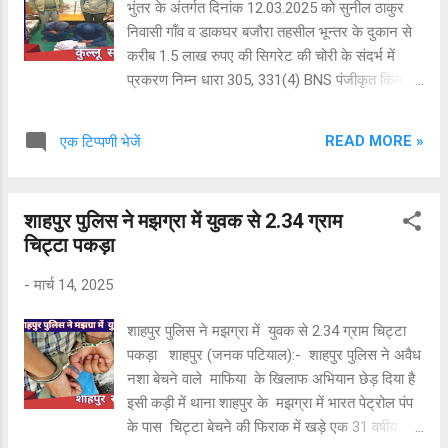
भुंतर के अंतर्गत दिनांक 12.03.2025 को सुनील ठाकुर
निवासी गाँव व डाकघर बजौरा तहसील भून्तर के दुकान से
करीब 1.5 लाख रुपए की सिगरेट की चोरी के संदर्भ में
प्रकरण निम्न धारा 305, 331(4) BNS पंजीकृत किया
था। उपरोक्त प्रकरण पर पुलिस द्वारा त्वरित कार्यवाही
करते हुए चोरी की वारदात को अन्जाम देने वाले आरोपी
READ MORE »
एक टिप्पणी भेजें
अश्विनी कुमार (44 वर्ष) पुत्र ध्यान सिंह निवासी गांव
शुदवान डाकघर शुडयाल तहसील नादौन जिला हमीरपुर व
आर्यन कपूर (21 वर्ष) पुत्र राम कपूर निवासी गांव सरवरी
शाहपुर पुलिस ने मझग्रा में युवक से 2.34 ग्राम
वार्ड नंबर 4, डाकघर ढालपुर तहसील व जिला कुल्लू को
चिट्टा पकड़ा
दिनांक 13.03.2025 को गिरफ्तार किया गया है। चोरी की
गई सिगरेटों में से अब तक 25,000 रुपये मूल्य की सिगरेट
-
मार्च 14, 2025
बरामद की जा चुकी हैं । अभियोग में आगामी अन्वेषण जारी
है।
शाहपुर पुलिस ने मझग्रा में युवक से 2.34 ग्राम चिट्टा
पकड़ा शाहपुर (जनक पटियाल):- शाहपुर पुलिस ने अवैध
नशा बेचने वाले माफिया के खिलाफ अभियान छेड़ दिया है
इसी कड़ी में थाना शाहपुर के मझग्रा में भारत पेट्रोल पंप
के पास चिट्टा बेचने की फिराक में खड़े एक 31 वर्षीय