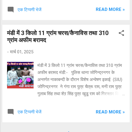
गया था। अमोलक सिंह अपने बेटे के साथ एक ड्रग
READ MORE »
एक टिप्पणी भेजें
कार्टेल चला रहे थे। वह 2019 से जेल से बाहर था, लेकिन
सक्रिय और फरार हो रहा था, जो वर्षों से चल रहा था।
उसके पूरे पंजाब के तहत, एनडीपीएस अधिनियम और
मंडी में 3 किलो 11 ग्रांम चरस/कैनाविस तथा 310
अज़ला अधिनियम के तहत 10 एफआईआर अभिलेखित हैं।
ग्रांम अफीम बरामद
मूल परीक्षा से पता चला है कि उनके पास एक कृत्रिम
परिवेश लाइसेंस था। आगे की जांच चल रही है। 2 हथियार
-
मार्च 01, 2025
( 15 कैस्टिल 15, एक .30 सिंगल बैरल स्प्रिंगफील्ड
राइफल के साथ पांच जीवित सौदेबाजी) और एक मिलियन
मंडी में 3 किलो 11 ग्रांम चरस/कैनाविस तथा 310 ग्रांम
ड्रग मनी बरामद किए गए। पंजाब पुलिस कार्टेल को खत्म
अफीम बरामद मंडी:- पुलिस थाना जोगिन्द्रनगर के
करने और पंजाब को नशा मुक्त करने के लिए प्रतिबद्ध है।
अन्तर्गत नाकाबन्दी के दौरान विशेष अन्वेषण इकाई (SIU)
जोगिन्द्रनगर ने गंगा राम पुत्र चैत्रू राम, मनी राम पुत्र
गुलाब सिंह तथा शेऱ सिंह पुत्र खुडू राम को गिरफ्तार किया
है। उपरोक्त तीनों निवासी डाकघर थरटूखोड़ तहसील
पधर जिला मण्डी से 3 किलो 11 ग्रांम चरस/कैनाविस तथा
READ MORE »
एक टिप्पणी भेजें
310 ग्रांम अफीम बरामद की है । उपरोक्त आरोपियों के
विरुद्व पुलिस थाना जोगिन्द्रनगर में ND&PS अधिनियम
के अन्तर्गत अभियोग पंजीकृत करके गिरफ्तार कर लिया