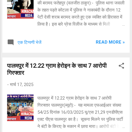
की बरामद फतेहपुर (वलजीत ठाकुर):- पुलिस थाना जवाली
हिमाचल प्रदेश के दवा निर्माताओं और आपूर्तिकर्ताओं को
के तहत पड़ते कोटला में पुलिस ने नाकाबंदी के दौरान 12
नोटिस जारी कर चंबा जिले में नशीली दवाओं की बिक्री से
पेटी देसी शराब बरामद करते हुए एक व्यक्ति को हिरासत में
संबंधित जानकारी मांगी थी। कंपनियों से प्राप्त जानकारी
लिया है। इस बारे प्रेस रिलीज के माध्यम से मिली
के आधार पर यह छापेमारी...
जानकारी अनुसार पुलिस ने कोटला में नाकाबन्दी की हुई
थी। इस दौरान एक स्विफ्ट गाड़ी की तलाशी ली तो उसने
READ MORE »
एक टिप्पणी भेजें
से 12 पेटी देसी शराब बरामद की गई। पुलिस ने गाड़ी
चालक के खिलाफ मामला दर्ज करते हुए गाड़ी चालक
बिक्रम सिंह निवासी कंदरोड़ी को हिरासत में लेकर कार्यवाही
पालमपुर में 12.22 ग्राम हेरोइन के साथ 7 आरोपी
शुरू कर दी है।
गिरफ्तार
-
मार्च 17, 2025
पालमपुर में 12.22 ग्राम हेरोइन के साथ 7 आरोपी
गिरफ्तार पालमपुर(ब्यूरो):- यह मामला एफआईआर संख्या
54/25 दिनांक 16/03/2025 यू/एस 21,29 एनडीपीएस
एक्ट पीएस पालमपुर का है। सूचना मिलने पर पुलिस पार्टी
ने बंटी के किराए के मकान में छापा मारा। आरोपी बंटी के