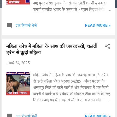
वर्ष) पुत्र नरेश कुमार निवासी गांव छोटी शमशी डाकघर
शमशी तहसील भून्तर के कब्ज़ा से 7 ग्राम चिट्टा/हेरोइन
बरामद की गई है। उपरोक्त आरोपी अनिल कुमार के विरुद्ध
पुलिस थाना भून्तर में धारा 21 मादक पदार्थ अधिनियम के
READ MORE »
एक टिप्पणी भेजें
अन्तर्गत अभियोग पंजीकृत करके नियमानुसार कार्यवाही
जारी है। बरामद नशा की खरीद-फरोख्त का पता लगाया
जा रहा है। अभियोग में आगामी अन्वेषण जारी है।
महिला कोच में महिला के साथ की जबरदस्ती, चलती
ट्रेन से कूदी महिला
-
मार्च 24, 2025
महिला कोच में महिला के साथ की जबरदस्ती, चलती ट्रेन
से कूदी महिला आंध्र प्रदेश (ब्यूरो):- आंध्र प्रदेश के
अनंतपुर जिले की रहने वाली है और हैदराबाद में एक निजी
कंपनी में कार्यरत है, रविवार को मोबाइल ठीक कराने के लिए
सिकंदराबाद गई थी। वहां से लौटते समय उसने महिला
कोच में यात्रा की, लेकिन रात करीब 8:30 बजे, जब कोच
में कोई और महिला नहीं थी, एक युवक जबरदस्ती अंदर आ
READ MORE »
एक टिप्पणी भेजें