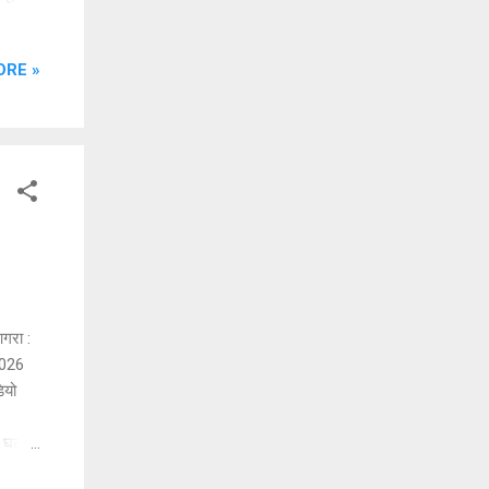
कर लिया
प में
ORE »
द:
ुधवार
फ...
गरा :
2026
ियो
ै। घटना
रौनक के