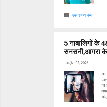
रात 
है। 
एक टिप्पणी भेजें
खड़ा 
आरोप
लाप
सुबह
5 नाबालिगों के 4
सनसनी,आगरा के खं
-
अप्रैल 03, 2026
आगरा
उत्त
को 
वायर
सांप
का घ