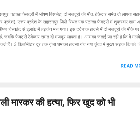
नपुर: पटाखा फैक्ट्री में भीषण विस्फोट, दो मजदूरों की मौत, ठेकेदार समेत दो लापता सहा
तर प्रदेश): उत्तर प्रदेश के सहारनपुर जिले स्थित एक पटाखा फैक्ट्री में शुक्रवार शा
भीषण विस्फोट से इलाके में हड़कंप मच गया। इस दर्दनाक हादसे में दो मजदूरों की मौके पर
ई, जबकि फैक्ट्री ठेकेदार समेत दो मजदूर लापता हैं। आशंका जताई जा रही है कि वे मलबे म
कते हैं। 3 किलोमीटर दूर तक गूंजा धमाका हादसा गांव नया कुंडा में मुख्य सड़क किनारे स
रिसर में हुआ। यह जमीन मुरसलिन (पुत्र इमामुद्दीन) की है, जिसे गाजियाबाद निवासी ह
्र नौशेर अली) ने किराये पर लेकर पटाखा फैक्ट्री बना रखा था। प्रत्यक्षदर्शियों और गांव
READ M
वर के अनुसार, आगामी दिवाली त्योहार को देखते हुए फैक्ट्री में बड़े पैमाने पर आतिशबाज
्फोटक सामग्री का निर्माण चल रहा था। शुक्रवार शाम अचानक हुए धमाके से पूरा इलाक
: धमाके की आवाज 2 से 3 किलोमीटर दूर तक सुनाई दी। मुख्य सड़क से गुजर रहे वाहनो
ास के मकानों में तेज झटके महसूस किए गए। विस्फोट इतना भयानक था कि दो मजदूरों
...
गोली मारकर की हत्या, फिर खुद को भी