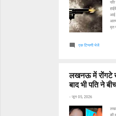
पति 
हाईव
आई।
आत्
मृत 
के र
चलते
एक टिप्पणी भेजें
मथुर
मथुर
अंजा
पुलि
लखनऊ में रोंगटे 
बाद भी पति ने बी
-
जून 05, 2026
लखनऊ
की ह