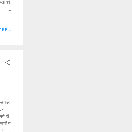
किसी को
जा
ी
ने भाई
ORE »
ं अचानक
 उसे
ा वादा
 मे...
ा लखनऊ:
घटना
पने ही
जनों ने
पूरी