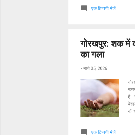
बीच 
एक टिप्पणी भेजें
होने
अचान
दिख 
17 व
एक 
गोरखपुर: शक में 
का गला
-
मार्च 05, 2026
गोरख
उत्त
है। 
बेरह
की ध
कत्
सूरज
एक टिप्पणी भेजें
अशो