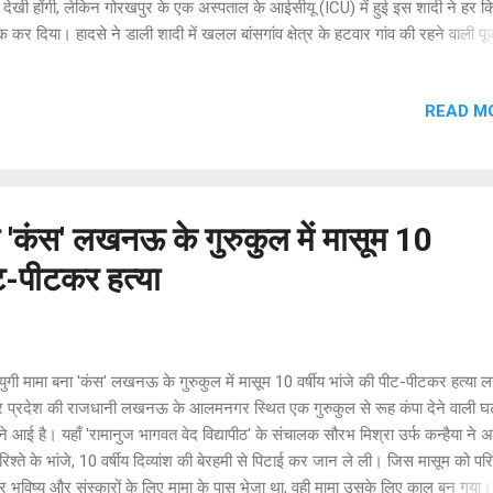
 देखी होंगी, लेकिन गोरखपुर के एक अस्पताल के आईसीयू (ICU) में हुई इस शादी ने हर 
क कर दिया। हादसे ने डाली शादी में खलल बांसगांव क्षेत्र के हटवार गांव की रहने वाली पू
व की शादी महादेवा बाजार निवासी सन्नी यादव से 13 मई 2026 को होनी तय थी। शादी क
रियां पूरी हो चुकी थीं, लेकिन नियति को कुछ और ही मंजूर था। शादी वाले दिन ही पूजा अप
READ M
ाथ बाइक से एलएलबी (LLB) के अंतिम सेमेस्टर की परीक्षा देकर लौट रही थी। रास्ते मे
कर आने की वजह से वह बाइक से गिरकर गंभीर रूप से घायल हो गई। हालत बिगड़ती देख
फानन में अस्पताल के आईसीयू में भर्ती कराया गया। अस्पताल पहुंचा दूल्हा, निभाया अपन
ादी की रस्मों के बीच दुल्हन के घायल होने की खबर दूल्हे सन्नी को मिली, तो खुशियों के घर
 'कंस' लखनऊ के गुरुकुल में मासूम 10
ीट-पीटकर हत्या
गी मामा बना 'कंस' लखनऊ के गुरुकुल में मासूम 10 वर्षीय भांजे की पीट-पीटकर हत्य
तर प्रदेश की राजधानी लखनऊ के आलमनगर स्थित एक गुरुकुल से रूह कंपा देने वाली 
े आई है। यहाँ 'रामानुज भागवत वेद विद्यापीठ' के संचालक सौरभ मिश्रा उर्फ कन्हैया ने अ
रिश्ते के भांजे, 10 वर्षीय दिव्यांश की बेरहमी से पिटाई कर जान ले ली। जिस मासूम को परि
र भविष्य और संस्कारों के लिए मामा के पास भेजा था, वही मामा उसके लिए काल बन गया। 