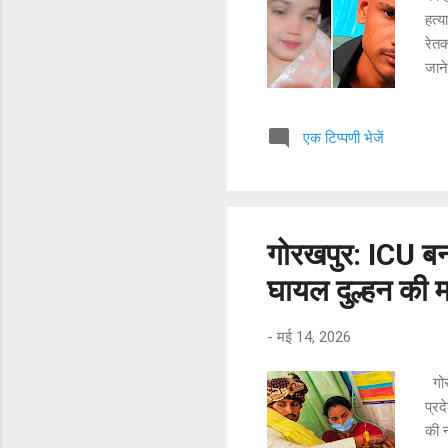
हत्
रेतक
जाने
पहचा
उनक
एक टिप्पणी भेजें
मारप
थी। 
लेकि
बीच 
गोरखपुर: ICU बना 
घायल दुल्हन की म
-
मई 14, 2026
गोरख
प्र
की न