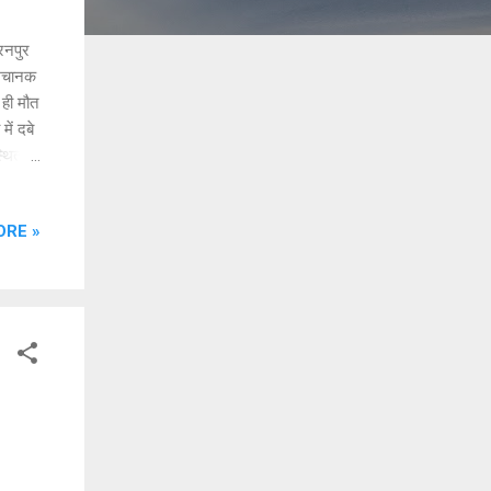
रनपुर
म अचानक
 ही मौत
ें दबे
्थित
सन
 प्रधान
ORE »
ी और
ा दहल
ं और
 के