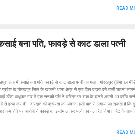
31 मार्च की सुबह 9 बजे से ये वीडियो स्थानीय व्हाट्सएप ग्रुपों और सोशल मीडिया पर प्र
READ M
 लगे। दोपहर 12 बजे तक ये वीडियो पूरे क्षेत्र में फैल चुके थे, जिससे मेले के खुशनुमा माहौ
क तनाव व्याप्त हो गया। वीडियो में शामिल किशोरों का विवरण पुलिस जांच के अनुसार, वीड
रहे सभी पांचों बच्चे (3 लड़के और 2 लड़कियां) एक-दूसरे के परिचित हैं और उनकी उम्र
र्ष के बीच है: लड़के: एक ही गांव के निवासी। इनमें एक मुस्लिम समुदाय, एक मौर्य बिरादर
कश्...
कसाई बना पति, फावड़े से काट डाला पत्नी
पुर: शक में कसाई बना पति, फावड़े से काट डाला पत्नी का गला ​ गोरखपुर (हिमाचल मीडि
र प्रदेश के गोरखपुर जिले के खजनी थाना क्षेत्र से एक दिल दहला देने वाली घटना साम
यहाँ डोंड़ो धाधूपार गांव में एक सनकी पति ने चरित्र पर शक के चलते अपनी 40 वर्षीय पत्
मी से हत्या कर दी। वारदात की क्रूरता का अंदाजा इसी बात से लगाया जा सकता है कि कुल
ार कम होने पर आरोपी ने फावड़े का इस्तेमाल कर पत्नी का गला रेत दिया। ​ बेटे के सामने
ल ​यह सनसनीखेज वारदात मंगलवार रात करीब 1:30 बजे की है। शोर सुनकर जब 17 वर्षी
 की नींद खुली, तो उसने कमरे में जो देखा वह उसकी रूह कंपा देने वाला था। उसका पित
READ M
क निषाद उसकी मां नीलम देवी पर हमला कर रहा था। आरोप है कि अशोक ने पहले कुल्हाड