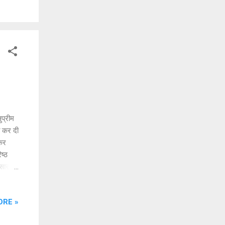
।
 सरेंडर
द
ुप्रीम
ी कर दी
रकर
ष्ठ
सार,
ावुक
ORE »
ुक नजर
 शिया