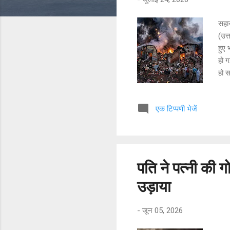
सहार
(उत्
हुए 
हो ग
हो स
एक प
(पुत
एक टिप्पणी भेजें
सनव्
विस
उठा
आसप
शरीर
पति ने पत्नी की 
उड़ाया
-
जून 05, 2026