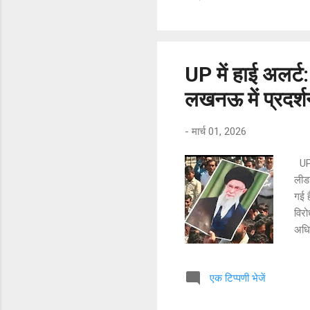
वार
दहशत
​हैर
पुलि
UP में हाई अलर्ट
लखनऊ में प्रदर्श
-
मार्च 01, 2026
UP म
लीडर
गई 
विरो
अधिक
लखनऊ
प्रद
एक टिप्पणी भेजें
अमे
आईं 