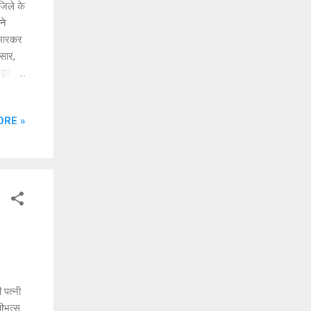
जिले के
ने
 मारकर
सार,
झांसी)
, जिसके
 पुक्खन
ORE »
त मिथुन
रदात को
गई।
...
 पत्नी
वीभत्स