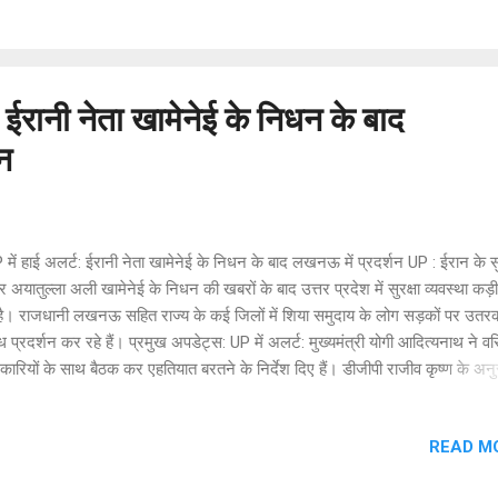
 किया, लेकिन जब धार कम लगी तो उसने पास पड़ा फावड़ा उठाकर मां का गला काट दिया
 में आए बेटे को भी आरोपी ने फावड़ा लेकर खदेड़ दिया। ​ पुलिस को फोन कर खुद किया
त की बात यह है कि हत्या के बाद आरोपी भागने के बजाय शव के पास ही बैठा रहा। उसने खु
स को ...
: ईरानी नेता खामेनेई के निधन के बाद
न
ें हाई अलर्ट: ईरानी नेता खामेनेई के निधन के बाद लखनऊ में प्रदर्शन UP : ईरान के स
 अयातुल्ला अली खामेनेई के निधन की खबरों के बाद उत्तर प्रदेश में सुरक्षा व्यवस्था कड़
है। राजधानी लखनऊ सहित राज्य के कई जिलों में शिया समुदाय के लोग सड़कों पर उत
ध प्रदर्शन कर रहे हैं। प्रमुख अपडेट्स: UP में अलर्ट: मुख्यमंत्री योगी आदित्यनाथ ने वरि
ारियों के साथ बैठक कर एहतियात बरतने के निर्देश दिए हैं। डीजीपी राजीव कृष्ण के अनु
, जौनपुर, आजमगढ़ और मेरठ जैसे शिया बहुल क्षेत्रों में पुलिस की विशेष निगरानी है भ
र्शन: लखनऊ में भारी संख्या में पुरुषों और महिलाओं ने विरोध मार्च निकाला। प्रदर्शनकारी
READ M
रिका और इजराइल के खिलाफ नारेबाजी कर रहे हैं। प्रदर्शन के दौरान कई महिलाएं भाव
और उन्होंने खामेनेई को अपना 'शेर' और मार्गदर्शक बताया। 3 दिन का शोक: ऑल इंडिया