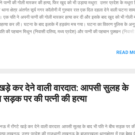
ने पत्नी की गोली मारकर की हत्या, फिर खुद को भी उड़ाया मथुरा: उत्तर प्रदेश के मथुरा 
े थाना क्षेत्र अंतर्गत सूर्य नगर कॉलोनी में गुरुवार रात एक दिल दहला देने वाली घटना साम
 एक पति ने अपनी पत्नी की गोली मारकर हत्या कर दी और इसके बाद खुद को भी गोली
महत्या कर ली। घटना के बाद इलाके में हड़कंप मच गया। घटना का विवरण पुलिस के अनु
पति की पहचान मिथुन (निवासी दतिया, मध्य प्रदेश) और पत्नी की पहचान पुक्खन (निवासी 
ूप में हुई है। जानकारी के मुताबिक, दोनों के बीच लंबे समय से वैवाहिक विवाद चल रहा था
 वे अलग-अलग रह रहे थे। मिथुन दिल्ली में रहकर ट्रांसपोर्ट का काम करता था, जबकि
READ M
ा की सूर्य नगर कॉलोनी में किराए पर रहकर एक स्पा सेंटर में काम करती थी। गुरुवार रा
ा पहुंचा और कॉलोनी की सीढ़ियों पर ही पुक्खन की सिर में गोली मारकर हत्या कर दी। वा
म देने के तुरंत बाद उसने खुद को भी गोली मार ली, जिससे मौके पर ही दोनों की मौत हो 
स की कार्रवाई गोली चलने की आवाज से स्थानीय लोगों में दहशत फैल गई। सूचना मिलने प
खड़े कर देने वाली वारदात: आपसी सुलह के
च सड़क पर की पत्नी की हत्या
 में रोंगटे खड़े कर देने वाली वारदात: आपसी सुलह के बाद भी पति ने बीच सड़क पर की
त्या लखनऊ: उत्तर प्रदेश की राजधानी लखनऊ के बाजारखाला थानाक्षेत्र में एक बेहद 