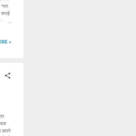
े गला
ा कराई
का की
ुई थी।
ORE »
रह रही
ी,
नों के
्तर
्वास
तो आपने