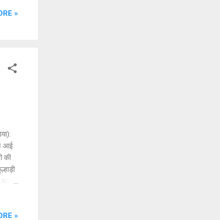
सारित
ORE »
ल में
ियो में
 14 से
ी और
या):
ने आई
नी की
्हाड़ी
 मां का
य बेटे
ा
ORE »
़ी से