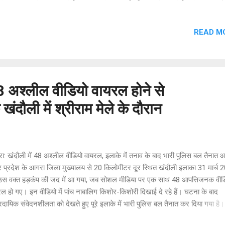
चली बर्बरता, दीवार से टकराने पर हुआ बेहोश पुलिस जांच में आरोपी ने अपना जुर्म कबूल 
पूछताछ में सामने आया कि आरोपी सौरभ ने अनुशासन के नाम पर मासूम दिव्यांश को घंटों धू
READ M
रखा। इसके बाद पूरी रात उसे थप्पड़ों, लात-घूंसों और डंडों से पीटा गया। निर्दयता की ह
ी ने बच्चे को इतनी जोर से लात मारी कि वह दीवार से जा टकराया और बेहोश हो गया।
रवाही: बच्चा तड़पता रहा, लेकिन आरोपी उसे उसी हाल में छोड़कर चला गया। अगले दिन ब
 जब उसने देखा, तो दिव्यांश की मौत हो चुकी थी। साजिश में प्रेमिका भी शामिल, CCTV 
8 अश्लील वीडियो वायरल होने से
दौली में श्रीराम मेले के दौरान
: खंदौली में 48 अश्लील वीडियो वायरल, इलाके में तनाव के बाद भारी पुलिस बल तैनात आ
र प्रदेश के आगरा जिला मुख्यालय से 20 किलोमीटर दूर स्थित खंदौली इलाका 31 मार्च 
उस वक्त हड़कंप की जद में आ गया, जब सोशल मीडिया पर एक साथ 48 आपत्तिजनक वीड
ल हो गए। इन वीडियो में पांच नाबालिग किशोर-किशोरी दिखाई दे रहे हैं। घटना के बाद
्रदायिक संवेदनशीलता को देखते हुए पूरे इलाके में भारी पुलिस बल तैनात कर दिया गया ह
टनाक्रम खंदौली में 26 मार्च से 126वां ऐतिहासिक श्रीराम मेला चल रहा था। मेले की 