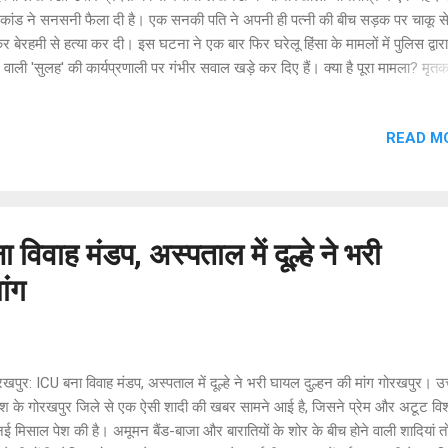
याकांड ने सनसनी फैला दी है। एक सनकी पति ने अपनी ही पत्नी की बीच सड़क पर चाकू स
र बेरहमी से हत्या कर दी। इस घटना ने एक बार फिर घरेलू हिंसा के मामलों में पुलिस द्वार
 वाली 'सुलह' की कार्यप्रणाली पर गंभीर सवाल खड़े कर दिए हैं। क्या है पूरा मामला? मृत
न 26 वर्षीय चांदनी के रूप में हुई है, जिसकी शादी 7 साल पहले मोहम्मद शाहिद के साथ ह
ा एक 4 साल का मासूम बेटा भी है। परिजनों के अनुसार, शाहिद आए दिन चांदनी के साथ
READ M
ीट करता था, जिससे तंग आकर चांदनी पिछले 3 महीनों से ऐशबाग स्थित अपने मायके में 
इससे पहले भी शाहिद द्वारा बेरहमी से पीटे जाने पर बाजारखाला थाने में शिकायत की गई थ
न पुलिस ने मामले में दोनों पक्षों के बीच 'सुलह' करवाकर इतिश्री कर ली थी। फिलहाल, दो
तलाक का मामला कोर्ट में विचाराधीन था। साजिश के तहत सुनसान गली में बुलाया बु...
विवाह मंडप, अस्पताल में दूल्हे ने भरी
ांग
पुर: ICU बना विवाह मंडप, अस्पताल में दूल्हे ने भरी घायल दुल्हन की मांग गोरखपुर। उत
देश के गोरखपुर जिले से एक ऐसी शादी की खबर सामने आई है, जिसने प्रेम और अटूट विश
ई मिसाल पेश की है। अमूमन बैंड-बाजा और बारातियों के शोर के बीच होने वाली शादियां 