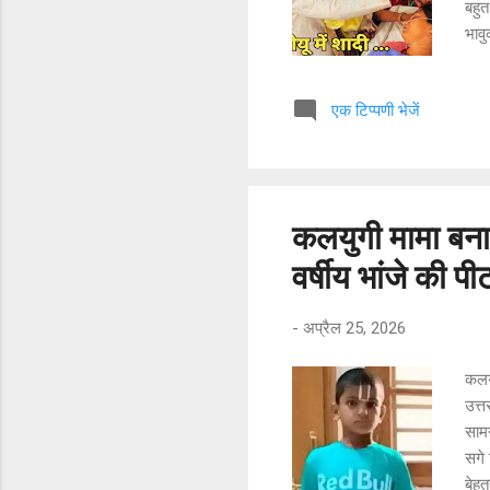
बहुत
भावु
याद
तैया
एक टिप्पणी भेजें
के स
चक्
आनन-
जब श
कलयुगी मामा बना
वर्षीय भांजे की प
-
अप्रैल 25, 2026
कलयु
उत्
सामन
सगे 
बेहत