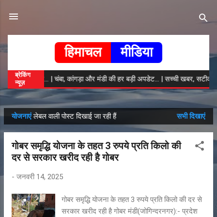
सीधे मुख्य सामग्री पर जाएं
हिमाचल
मीडिया
ब्रेकिंग
 की ताजा खबरें... | चंबा, कांगड़ा और मंडी की हर बड़ी अपडेट... | सच्ची खबर, सटीक विश
न्यूज़
योजनाएं
लेबल वाली पोस्ट दिखाई जा रही हैं
सभी दिखाएं
सं
दे
गोबर समृद्धि योजना के तहत 3 रुपये प्रति किलो की
श
दर से सरकार खरीद रही है गोबर
-
जनवरी 14, 2025
गोबर समृद्धि योजना के तहत 3 रुपये प्रति किलो की दर से
सरकार खरीद रही है गोबर मंडी(जोगिन्दरनगर):- प्रदेश