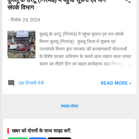
संस्थानों से नियमित शिक्षा ग्रहण कर रहे 40 प्रतिशत या
संपर्क विभाग
इससे अधिक दिव्यांगता वाले छात्रों को बिना किसी आय
सीमा के मासिक दरों पर छात्रवृत्ति प्रदान की जा रही है।
-
दिसंबर 24, 2024
इसके तहत पहली से पांचवीं कक्षा तक दिवस छात्रों को 625
रुपए तथा छात्रावास में रहने वालों को 1875 रुपए
कुल्लू के उरटू (निरमंड) में पहुंचा सूचना एवं जन संपर्क
प्रतिमाह प्रदान किए जा रहे हैं। छठी से आठवीं कक्षा तक
विभाग कुल्लू (निरमंड): कुल्लू जिला में सूचना एवं
क्रमशः 750 रुपए व 1875 रुपए, नवीं व दसवीं कक्षा में
जनसंपर्क विभाग द्वारा सरकार की कल्याणकारी योजनाओं
क्रमशः 950 रुपए व 1875 रुपए, जमा एक व जमा दो
के विशेष प्रचार अभियान के चलते आज सहारा कला जत्था
कक्षा के लिए दिवस छात्र...
बंजार का तीसरे दिन का पहला कार्यक्रम खंड निरमंड के
ग्राम पंचायत राहणैं के उरटू गाँव में किया गया I कार्यक्रम
के दौरान ग्राम पंचायत राहणैं के प्रधान श्री तेजस्वी जी,
READ MORE »
एक टिप्पणी भेजें
वार्ड मेंबर श्री मति चंद्रकला जी, ग्राम पंचायत सचिव
अमर सिंह, स्थानीय महिलामंडल, स्वयं सहायता समूह, अन्य
महिलाओं और युवाओं ने भरपूर भाग लिया और हिमाचल
ज़्यादा पोस्ट
प्रदेश की चलाई जा रही जन एवं कल्याणकारी योजनाओं के
बारे में जाना Iनोर पंचायत के शलाट व रठोह गाँव में नुक्कड़
नाटक के माध्यम से लोगों को सरकार की कल्याणकारी
खबर को दोस्तों के साथ साझा करें:
योजनाओं बारे जानकारी दी गई। इस दौरान सहारा कला
जत्था बन्जार, कुल्लू के कलाकारों ने गीत, संगीत तथा