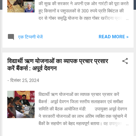
की सुख की सरकार ने अपनी एक ओर गारंटी को पूरा करते
हुए किसानों व पशुपालकों से 300 रुपये प्रति क्विंटल की
दर से गोबर समृद्धि योजना के तहत गोबर खरीदना प्रारंभ
कर दिया है। प्रदेश सरकार के इस महत्वपूर्ण कदम के
पहले चरण में जहां प्रदेश के 100 किसानों को प्रत्यक्ष लाभ
READ MORE »
एक टिप्पणी भेजें
हस्तांतरण के माध्यम से एक लाख रुपये वितरित किये हैं तो
वहीं इससे जोगिन्दर नगर के सेरी गांव के तीन किसान व
पशुपालक लक्ष्मण दास, भाग चंद तथा संजीव कुमार भी
विद्यार्थी ऋण योजनाओं का व्यापक प्रचार प्रसार
लाभान्वित हुए हैं। प्रदेश सरकार ने कृषि विभाग के माध्यम
करें बैंकर्स : अपूर्व देवगन
से जोगिन्दर नगर के सेरी गांव निवासी लक्ष्मण दास, भाग
चंद तथा संजीव कुमार से प्रति किसान क्रमश: चार, साढ़े
-
दिसंबर 25, 2024
चार व साढ़े तीन क्विंटल गोबर की खरीद की है तथा उन्हें
प्रति क्विंटल 300 रुपये की दर से धनराशि उनके बैंक
विद्यार्थी ऋण योजनाओं का व्यापक प्रचार प्रसार करें
खातों में प्राप्त हो चुकी है। सरकार के इस अहम कदम से
बैंकर्स : अपूर्व देवगन जिला स्तरीय सलाहकार एवं समीक्षा
न केवल प्रदेश के किसानों व पशु पालकों को गोबर खरीद
समिति की बैठक आयोजित मंडी: उपायुक्त अपूर्व देवगन
के माध्यम से आर्थिक लाभ सुनिश्चित हुआ है बल्कि पशु
ने सरकारी योजनाओं का लाभ अंतिम व्यक्ति तक पहुंचाने में
पालकों का गोबर प्राकृतिक खाद तैयार करने में भी
बैंकों के सहयोग को बेहद महत्वपूर्ण बताया। वह उपायुक्त
लाभकारी सिद्...
कार्यालय सभागार में मंडी जिला की जिला स्तरीय सलाहकार