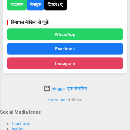
व्हाट्सएप
फेसबुक
ट्विटर (X)
नुकड़ नाटक द्वारा लोगों को विशेषकर अनुसूचित जाति,
अन्य पिछड़ा वर्ग, व अल्पसंख्यक समुदाय के किये सरकार
की कल्याणकारी योजनाओं की जानकारी दी। उन्होंने
हिमाचल मीडिया से जुड़ें:
जानकारी देते हुए बताया कि प्रदेश सरकार ने 75950 नए
सामाजि...
WhatsApp
Facebook
Instagram
Blogger द्वारा संचालित
Michael Elkan
के थीम चित्र
Social Media Icons
facebook
twitter