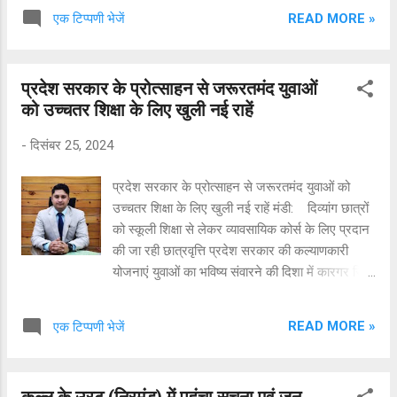
एवं समीक्षा समिति की बैठक की अध्यक्षता कर रहे थे।
READ MORE »
एक टिप्पणी भेजें
उन्होंने बैंक अधिकारियों से सरकार की कल्याणकारी
योजनाओं का लाभ पात्र लोगों तक पहुंचाने में सहयोग का
आग्रह किया।उन्होंने बैंकर्स का आह्वान किया कि वित्तीय
प्रदेश सरकार के प्रोत्साहन से जरूरतमंद युवाओं
जागरूकता शिविरों में विद्यार्थी ऋण योजनाओं विशेषकर
को उच्चतर शिक्षा के लिए खुली नई राहें
यशवंत सिंह परमार विद्यार्थी ऋण योजना का व्यापक प्रचार
प्रसार करें,ताकि गरीब वर्ग के बच्चों की इन योजनाओं का
-
दिसंबर 25, 2024
लाभ मिल सके। उन्होंने वित्तीय जागरूकता शिविरों में
पंचायती राज संस्थाओं और शहरी निकायों के प्रतिनिधियों
प्रदेश सरकार के प्रोत्साहन से जरूरतमंद युवाओं को
की सहभागिता भी सुनिश्चित करने निर्देश दिए।उपायुक्त ने
उच्चतर शिक्षा के लिए खुली नई राहें मंडी: दिव्यांग छात्रों
एस सी एस टी निगम के पास लंबित मामलों को बैंक
को स्कूली शिक्षा से लेकर व्यावसायिक कोर्स के लिए प्रदान
अधिकारियों के साथ मिलकर शीघ्र प्रोसेस करने के
की जा रही छात्रवृत्ति प्रदेश सरकार की कल्याणकारी
निर्देश भी दिए। उपायुक्त ने कहा कि बैंकों ...
योजनाएं युवाओं का भविष्य संवारने की दिशा में कारगर सिद्ध
हो रही हैं। विशेष तौर पर दिव्यांग व जरूरतमंद वर्गों के बच्चों
के लिए इन योजनाओं के माध्यम से उच्चतर व व्यावसायिक
READ MORE »
एक टिप्पणी भेजें
शिक्षा प्राप्त करने की दिशा में नई राहें खुली हैं। दिव्यांग
छात्र-छात्राओं को छात्रवृत्ति योजना के अंतर्गत बोर्ड व
विश्वविद्यालय से मान्यता प्राप्त निजी व सरकारी शैक्षणिक
कुल्लू के उरटू (निरमंड) में पहुंचा सूचना एवं जन