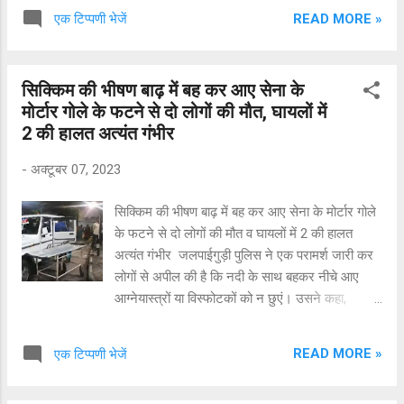
बताया पुलिस की टीम ने गुप्त सूचना के आधार पर डमटाल
READ MORE »
एक टिप्पणी भेजें
के छन्नी में एक घर की तलाशी ली ।। जिस दौरान पुलिस
के हाथ 7.99 ग्राम चिट्टा लगा । जिस पर पुलिस ने घर
के मालिक रीठा स्पुत्र सुज्जन सिंह को हिरासत में लेते हुए
सिक्किम की भीषण बाढ़ में बह कर आए सेना के
मामला दर्ज कर आगामी कार्यबाही शुरू कर दी है । बताया
मोर्टार गोले के फटने से दो लोगों की मौत, घायलों में
जिला पुलिस नूरपुर के तहत पड़ते चारों उपमंडलों फतेहपुर
2 की हालत अत्यंत गंभीर
,इंदौरा ,ज्बाली ब नूरपुर से चिट्टे का कारोबार पूरी तरह से
खत्म करने के लिए पुलिस का अभियान आगे भी जारी रहेगा
-
अक्टूबर 07, 2023
।
सिक्किम की भीषण बाढ़ में बह कर आए सेना के मोर्टार गोले
के फटने से दो लोगों की मौत व घायलों में 2 की हालत
अत्यंत गंभीर जलपाईगुड़ी पुलिस ने एक परामर्श जारी कर
लोगों से अपील की है कि नदी के साथ बहकर नीचे आए
आग्नेयास्त्रों या विस्फोटकों को न छुएं। उसने कहा,
‘‘सिक्किम में भीषण बाढ़ के कारण आग्नेयास्त्रों और
विस्फोटकों सहित कुछ सैन्य उपकरण तीस्ता नदी में बहकर
READ MORE »
एक टिप्पणी भेजें
आ गए हैं। हम लोगों से आग्रह करते हैं कि वे सतर्क रहें
और किसी भी अपरिचित वस्तु, बक्से, पैकेज, आग्नेयास्त्र या