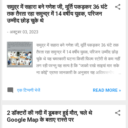
पानी में तैरती हुई किसी भी संदिग्ध वस्तु की सूचना तुरंत
समुद्र में सहारा बने गणेश जी, मूर्ति पकड़कर 36 घंटे
निकटतम पुलिस थाने को दें।'' पुलिस ने कहा, ‘‘कृपया इन
तक तैरता रहा समुन्द्र में 14 वर्षीय युवक, परिजन
वस्तुओं को न छुएं, क्योंकि इनमें खतरनाक विस्फोट हो
उम्मीद छोड़ चुके थे
सकता है।'' कीचड़ के नीचे विस्फोटक होने की आशंका
सिक्किम सरकार ने भी इसी प्रकार की चेतावनी दी है और
-
अक्टूबर 03, 2023
लोगों से तीस्ता नदी के बेसिन में जाते समय सावधान रहने
को कहा है, क्योंकि वहां कीचड़ के नीचे विस्फोटक और
समुद्र में सहारा बने गणेश जी, मूर्ति पकड़कर 36 घंटे तक
हथियार होने की आशंका है। राज्य भूमि राजस्व एवं आपदा
तैरता रहा समुन्द्र में 14 वर्षीय युवक, परिजन उम्मीद छोड़
प्रबंधन विभाग ने एक परामर्श जारी कर लोगों से इस
चुके थे यह चमत्कारी घटना किसी फिल्म स्टोरी से कम नहीं
प्रकार के गोला-बारूद को न छूने की हिदायत दी। स...
लग रही परन्तु यह सत्य है कि "जाको राखे साइयां मार सके
ना कोई" प्राप्त जानकारी के अनुसार यह अविश्वसनीय
मामला गुजरात के सूरत से निकल कर सामने आया है यहां
29 सितंबर 2023 को अपनी दादी, भाई करन और बहन
READ MORE »
एक टिप्पणी भेजें
अंजली के साथ अम्बाजी मंदिर घूमने आया 14 वर्षीय लखन
अम्बा जी मन्दिर दर्शन करने उपरान्त बच्चे दादी से समुद्र
तट पर जाने की जिद करने लगे। दादी उन्हें समुन्द्र के
2 डॉक्टरों की नदी में डूबकर हुई मौत, चले थे
डुमास तट पर सैर करने के लिए लेकर गईं। दोनों भाई
Google Map के बताए रास्ते पर
समुद्र की लहरों के बीच खेल रहे थे। दोपहर का समय होने
के कारण समुद्र की लहरे तेज थीं। दोनों को लहरे अपने