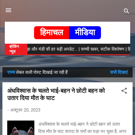
सीधे मुख्य सामग्री पर जाएं
हिमाचल
मीडिया
ब्रेकिंग
 चंबा, कांगड़ा और मंडी की हर बड़ी अपडेट... | सच्ची खबर, सटीक विश्लेषण | हिमाचल मीडि
न्यूज़
राज्य
लेबल वाली पोस्ट दिखाई जा रही हैं
सभी दिखाएं
सं
दे
अंधविश्वास के चलते भाई-बहन ने छोटी बहन को
श
उतार दिया मौत के घाट
-
अक्टूबर 20, 2023
अंधविश्वास के चलते भाई-बहन ने छोटी बहन को उतार
दिया मौत के घाट शारदा के पापों का घड़ा भर चुका है, अगर