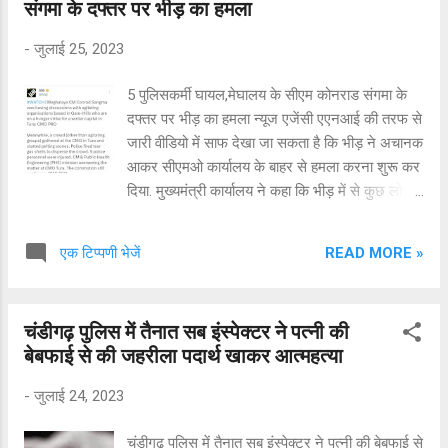
संगमा के दफ्तर पर भीड़ का हमला
की बॉडी टच कर रहा है। महिला की प्राइवेसी को ध्यान में
रखते हुए हम यह वीडियो दिखा नहीं सकते हैं। घटना के
-
जुलाई 25, 2023
बाद 20 जुलाई को आरोपी हेड कॉन्स्टेबल के खिलाफ
मामला दर्ज कराया गया था। सीमा सुरक्षा बल ने तत्काल
5 पुलिसकर्मी घायल,मेघालय के सीएम कोनराड संगमा के
कार्रवाई करते हुए आरोपी कॉन्स्टेबल को निलंबित कर दिया
दफ्तर पर भीड़ का हमला न्यूज एजेंसी एएनआई की तरफ से
है।
जारी वीडियो में साफ देखा जा सकता है कि भीड़ ने अचानक
आकर सीएमओ कार्यालय के बाहर से हमला करना शुरू कर
दिया. मुख्यमंत्री कार्यालय ने कहा कि भीड़ में से कुछ लोगों
ने कार्यालय भवन और यहां तक कि सुरक्षा कर्मियों पर
पथराव शुरू कर दिया और गेट तोड़ने की कोशिश की।
READ MORE »
एक टिप्पणी भेजें
हालात ज्यादा खराब होने पर सीएम कॉनराड संगमा ने खुद
हिंसा में घायल हुए सुरक्षाकर्मियों का हालचाल लिया और वह
पूरी स्थिति पर नजर रख रहे हैं. घायल पुलिसकर्मियों को
चंडीगढ़ पुलिस में तैनात सब इंस्पेक्टर ने पत्नी की
अस्पताल में भर्जी कराया गया है। एक पुलिस अधिकारी ने
बेबफाई से की जहरीला पदार्थ खाकर आत्महत्या
कहा कि मुख्यमंत्री और अन्य मंत्री एक बैठक कर रहे थे
जब प्रदर्शनकारी एकत्र हुए और पथराव किया. मुख्यमंत्री
-
जुलाई 24, 2023
काफी देर तक अपने कार्यालय में ही फंसे रहे. कई लोगों को
मामूली चोटें आई हैं। आपको बता दें कि मेघालय में काफी
चंडीगढ़ पुलिस में तैनात सब इंस्पेक्टर ने पत्नी की बेबफाई से