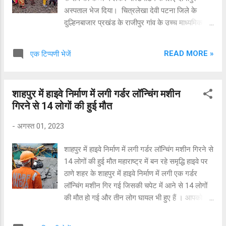
अस्पताल भेज दिया। चित्रलेखा देवी पटना जिले के
दुल्हिनबाजार प्रखंड के राजीपुर गांव के उच्च माध्यमिक
विद्यालय की प्रभारी प्रचार के रूप मे तैनात थी। जहां से
वह पटना से लोकल ट्रेन से बिहटा स्टेशन आ कर सवारी
READ MORE »
एक टिप्पणी भेजें
गाड़ी से दुल्हिनबाजार स्थित अपने स्कूल जाती थी।
शुक्रवार को भी अपने इसी दिनचर्या के अनुसार वह बिहटा
स्टेशन पहुंची और अप लाइन पार कर सवारी गाड़ी पकड़ने
शाहपुर में हाइवे निर्माण में लगी गर्डर लॉन्चिंग मशीन
के लिए जा रही थी। लेकिन जल्दबाजी में वह दूसरी तरफ
गिरने से 14 लोगों की हुई मौत
से आ रही एक्सप्रेस ट्रेन की गति को भांप नहीं पाई और
उसकी चपेट में आ गई। मौत की जानकारी मिलने के बाद
-
अगस्त 01, 2023
परिवार में कोहराम मचा हुआ है. मृतक महिला की दो बेटी है
और पति भी शिक्षक थे, जो अब सेवानिवृत होकर घर पर
शाहपुर में हाइवे निर्माण में लगी गर्डर लॉन्चिंग मशीन गिरने से
रहते हैं. घटना की पुष्टि बिहटा जीआरपी थानाध्यक्ष सुनील
14 लोगों की हुई मौत महाराष्ट्र में बन रहे समृद्धि हाइवे पर
कुमार सिंह ने की. मृतका के पास मिले दस्तावेज के आधार
ठाणे शहर के शाहपुर में हाइवे निर्माण में लगी एक गर्डर
पर उसके परिजनों को सूचना दे दी गई है.
लॉन्चिंग मशीन गिर गई जिसकी चपेट में आने से 14 लोगों
की मौत हो गई और तीन लोग घायल भी हुए हैं । आपको बता
दें कि किसी फ्लाइओवर या एलिवेटेड सेक्शन के बीच में
गर्डर रखने या गर्डर के टुकड़ों को जोड़ने के लिए गर्डर