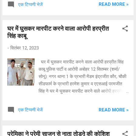
नं.7 अबोहर को काबू करने में सफलता हासिल की है।
READ MORE »
एक टिप्पणी भेजें
आरोपी को न्यायाधीश सतीश शर्मा की अदालत में पेश कर
पुलिस रिमांड पर लिया जायेगा। मामले की जांच जारी है।
पुलिस ने लडक़ी को बरामद किया है। लडक़ी के 164 के
घर में घुसकर मारपीट करने वाला आरोपी हरप्रीत
बयान अदालत में करवाए जायेेंगे। मेडीकल रिपोर्ट आने पर
सिंह काबू
धारा में बढ़ौतरी की जा सकती है। मिली जानकारी अनुसार
लडक़ी के पिता के बयानों पर नगर थाना पुलिस ने मामला
-
सितंबर 12, 2023
दर्ज किया था कि उनकी नाबालिग लडक़ी को अजय कुमार
बहला फुसलाकर ले गया है। पुलिस ने मामला दर्ज किया।
घर में घुसकर मारपीट करने वाला आरोपी हरप्रीत सिंह
मामले की जांच जारी है।
काबू पुलिस पार्टी व आरोपी अबोहर 12 सितम्बर (शर्मा/
सोनू): नगर थाना 1 के प्रभारी मैडम इंद्रजीत कौर, चौकी
सीडफार्म के प्रभारी हरमेश कुमार व एएसआई परमजीत
सिंह ने घर मे घुसकर मारपीट करने वाले आरोपी हरप्रीत
सिंह उर्फ हरी पुत्र बख्शीश सिंह वासी पक्कासीडफार्म
अबोहर को काबू करने में सफलता हासिल की है। आरोपी
READ MORE »
एक टिप्पणी भेजें
को न्यायाधीश सतीश शर्मा की अदालत में पेश कर पुलिस
रिमांड पर लिया जायेगा। जानकारी अनुसार नगर थाना
पुलिस ने पिंद्र कौर पत्नी जसवंत सिंह वासी पक्का सीडफार्म
प्रेमिका ने प्रेमी साजन से नाता तोडऩे की कोशिश
अबोहर के बयानों पर उसके घर में घुसकर हमला करने