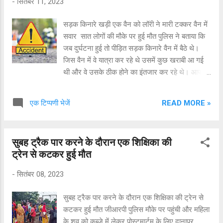
-
सितंबर 11, 2023
दिखाई दिया। पुलिस ने जब सख्ती दिखाई तो पत्नी मंजू टूट
गई. उसके अपने पति की हत्या अपने प्रेमी के साथ मिलकर
सड़क किनारे खड़ी एक वैन को लॉरी ने मारी टक्कर वैन में
करने के गुनाह को कबूल कर लिया. बता दें कामता कबीर
सवार सात लोगों की मौके पर हुई मौत पुलिस ने बताया कि
शराब पीने का आदी था और अपना ट्रैक्टर भाड़े में चलवाता
जब दुर्घटना हुई तो पीड़ित सड़क किनारे वैन में बैठे थे।
था. ट्रैक्टर चालक बीरेन्द्र और कामता की पत्नी अंजू में
जिस वैन में वे यात्रा कर रहे थे उसमें कुछ खराबी आ गई
अवैध सम्बन्ध हो गए. वो मौका मिलते ही चोरी छिपे अवैध
थी और वे उसके ठीक होने का इंतजार कर रहे थे। आपको
सम्ब...
बता दें कि यह भीषण सड़क हादसा तमिलनाडु के तिरुपथुर
में सड़क किनारे खड़ी एक वैन के साथ हुआ। यहां पर लॉरी
READ MORE »
एक टिप्पणी भेजें
ने पीछे से टक्कर मार दी। टक्कर इतनी जबरदस्त थी कि
वैन में सवार सभी सात लोगों की मौके पर मौत हो गई।
सुबह ट्रैक पार करने के दौरान एक शिक्षिका की
ट्रेन से कटकर हुई मौत
-
सितंबर 08, 2023
सुबह ट्रैक पार करने के दौरान एक शिक्षिका की ट्रेन से
कटकर हुई मौत जीआरपी पुलिस मौके पर पहुंची और महिला
के शव को कब्जे में लेकर पोस्टमार्टम के लिए दानापुर