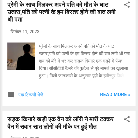
प्रेमी के साथ मिलकर अपने पति को मौत के घाट
पोस्टमार्टम के लिए मोर्चरी में रखवाया दिया गया है।
उतारा,पति को पत्नी के हम बिस्तर होने की बात लगी
थी पता
-
सितंबर 11, 2023
प्रेमी के साथ मिलकर अपने पति को मौत के घाट
उतारा,पति को पत्नी के हम बिस्तर होने की बात लगी थी पता
शव को बोरे में भर कर सड़क किनारे एक गड्ढे में फेंक
दिया।सीसीटीवी कैमरे की फुटेज से पूरे मामले का खुलासा
हुआ। मिली जानकारी के अनुसार यूपी के हमीरपुर जिले में
कुरारा थाना कस्बे में बेरी रोड में रहने वाले कामता कबीर का
शव रविवार सुबह सड़क किनारे एक गड्ढे से बरामद हुआ.
READ MORE »
एक टिप्पणी भेजें
मृतक की पत्नी मंजू कबीर में पुलिस को बताया कि उसका
पति बहुत ज्यादा शराब पीता था. शायद इसी के चलते जब वह
शराब पीकर घर आ रहा था. तभी वो गड्ढे में गिर गया और
सड़क किनारे खड़ी एक वैन को लॉरी ने मारी टक्कर
उसकी मौत हो गई, जिसके बाद जब पुलिस ने मामले की
वैन में सवार सात लोगों की मौके पर हुई मौत
जांच की, तो सड़क किनारे लगे लोगों के घरों के सीसीटीवी
फुटेज में एक आदमी शव को ट्रैक्टर में लाकर फेंकता हुआ