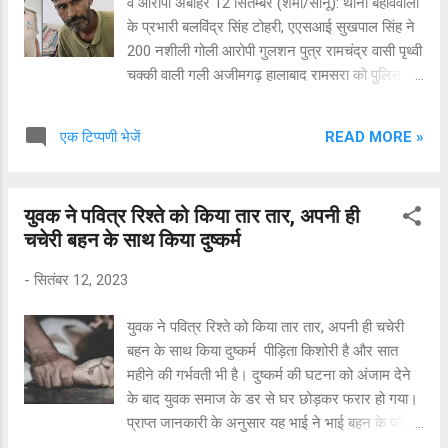
व आरोपी अबोहर 12 सितम्बर (शर्मा/सोनू): थाना बहाववाला
हमला किया । नगर थाना पुलिस ने प्रेमिका की माता रेखा
के प्रभारी बलविंद्र सिंह टोहरी, एएसआई सुखपाल सिंह ने
रानी पत्नी रमेश कुमार वासी ईदगाह बस्ती के बयानों पर
200 नशीली गोली आरोपी गुलशन पुत्र रामचंद्र वासी पृथ्वी
मुकदमा नं. 180, 11.9.23 भांदस की धारा 307, 324
चक्की वाली गली अजीमगढ़ हालाबाद रामसरा को पुलिस
आईपीसी के तहत साजन के खिलाफ मामला दर्ज किया है।
रिमांड के बाद अदालत में पेश किया जहां से उसे जेल भेज
सूत्रों से पता चला है कि...
दिया गया। गौरतलब है कि थाना बहाववाला के प्रभारी
READ MORE »
एक टिप्पणी भेजें
बलविंद्र सिंह टोहरी, एएसआई सुखपाल सिंह व अन्य पुलिस
पार्टी ने राजपुरा बस स्टैंड पर नाकाबंदी कर रखी थी कि
सामने से एक व्यक्ति संदिग्ध अवस्था में आता दिखाई दिया।
युवक ने पवित्र रिश्ते को किया तार तार, अपनी ही
जब उसकी तलाशी ली तो उससे 200 नशीली गोलियां
चचेरी बहन के साथ किया दुष्कर्म
बरामद हुई। आरोपी की पहचान गुलशन पुत्र रामचंद्र वासी
पृथ्वी चक्की वाली गली अजीमगढ़ हालाबाद रामसरा के रूप
-
सितंबर 12, 2023
में हुई। आरोपी के खिलाफ थाना बहाववाला में मामला दर्ज
किया था।
युवक ने पवित्र रिश्ते को किया तार तार, अपनी ही चचेरी
बहन के साथ किया दुष्कर्म पीड़िता किशोरी है और सात
महीने की गर्भवती भी है। दुष्कर्म की घटना को अंजाम देने
के बाद युवक समाज के डर से घर छोड़कर फरार हो गया।
प्राप्त जानकारी के अनुसार यह भाई ने भाई बहन के पवित्र
रिश्ते को कलंकित करने वाली यह घिनौनी वारदात बिहार में