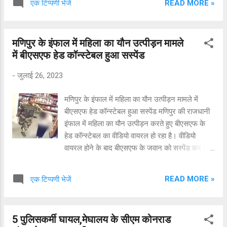
READ MORE »
एक टिप्पणी भेजें
लॉन्चिंग मशीनें लगाई जाती हैं। ये कई टन वजन की होती हैं
और इन्हें काफी ऊंचाई पर भी लगाया जाता है। बताया जा
रहा है कि यह मशीन लगभग 100 फीट ऊंचाई से नीचे आ
मणिपुर के इंफाल में महिला का यौन उत्पीड़न मामले
गिरी जिसकी वजह से यह हादसा बहुत दर्दनाक हो गया।
में बीएसएफ हेड कॉन्स्टेबल हुआ सस्पेंड
मशीन के साथ लॉन्च किए जा रहे गर्डर का हिस्सा भी नीचे
आ गिरा है। कई लोग घायल भी हुए हैं। घायलों को
-
जुलाई 26, 2023
अस्पताल में भर्ती करवाया गया है. घटना की सूचना मिलते ही
स्थानीय प्रशासन और पुलिस की टीमें घटनास्थल पर पहुंच
मणिपुर के इंफाल में महिला का यौन उत्पीड़न मामले में
गई हैं। एनडीआरएफ की दो टीमें रेस्क्यू ऑपरेशन में लगी
बीएसएफ हेड कॉन्स्टेबल हुआ सस्पेंड मणिपुर की राजधानी
हुई हैं. कहा जा रहा है कि कम से कम 6 लोग मलबे में दबे हो
इंफाल में महिला का यौन उत्पीड़न करते हुए बीएसएफ के
सकते हैं. रिपोर्ट के मुताबिक, समृद्धि हाइवे के तीसरे चरण के
हेड कॉन्स्टेबल का वीडियो वायरल हो रहा है। वीडियो
निर्माण में एलिवेटेड सेक्शन ब...
वायरल होने के बाद बीएसएफ के जवान को सस्पेंड कर दिया
गया है। जानकारी के मुताबिक, इंफाल में एक महिला
ग्रौसरी दुकान में सामान खरीदने गई थी। इसी दौरान
READ MORE »
एक टिप्पणी भेजें
बीएसएफ के जवान ने महिला के साथ छेड़छाड़ शुरू कर
दी। वीडियो वायरल होने के बाद हेड कांस्टेबल सतीश
प्रसाद को निलंबित कर दिया गया है। वीडियो में देखा जा
5 पुलिसकर्मी घायल,मेघालय के सीएम कोनराड
सकता है कि जवान वर्दी में इंसास राइफल लिए हुए महिला