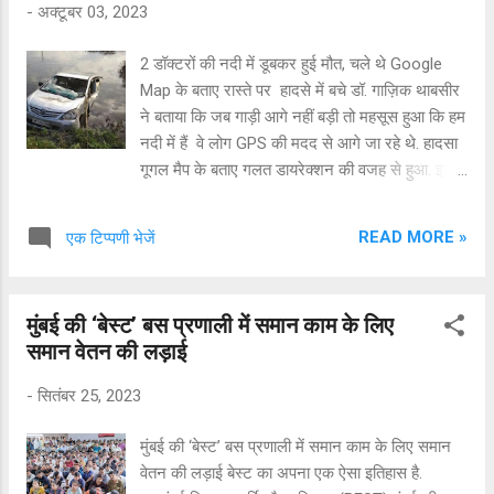
-
अक्टूबर 03, 2023
साथ बहा ले गई। शोर मचाने पर करन को आसपास खड़े
लोगों ने बचा लिया, लेकिन लखन लहरों के साथ बह गया।
2 डॉक्टरों की नदी में डूबकर हुई मौत, चले थे Google
लखन के लहरों में बहने के बाद पुलिस और अग्निशमन
Map के बताए रास्ते पर हादसे में बचे डॉ. गाज़िक थाबसीर
विभाग को जानकारी दी गई। लेकिन समुद्र में हलचल के
ने बताया कि जब गाड़ी आगे नहीं बड़ी तो महसूस हुआ कि हम
कारण उसका कोई पता नहीं लगाया जा सका। परिवार ने
नदी में हैं वे लोग GPS की मदद से आगे जा रहे थे. हादसा
लखन के जीवित मिलने की उम्मीद छोड़ दी। लेकिन 1
गूगल मैप के बताए गलत डायरेक्शन की वजह से हुआ. इस
अक्टूबर की शाम को लखन...
हादसे में दो डॉक्टरों की मौत हो गई प्राप्त जानकारी के
अनुसार केरल के एर्नाकुलम जिले के गोथुरुथ में बीते दिनों
READ MORE »
एक टिप्पणी भेजें
भारी बारिश हो रही थी. बारिश की वजह से दृश्यता भी काफी
कम थी. ऐसे में कार चला रहा युवक Google मैप के बताए
रास्ते पर चल रहा था. ऐसे में वह सड़क किनारे पानी से भरे
मुंबई की ‘बेस्ट’ बस प्रणाली में समान काम के लिए
हुए हिस्से में आ गहा जहां से उसकी गाड़ी आगे नहीं बड़ रही
समान वेतन की लड़ाई
थी, बाद में कार में सवार लोगों ने महसूस किया कि वे नदी
पर खड़े हैं. इसके बाद पलभर में गाड़ी नदी में समा गई और
-
सितंबर 25, 2023
दो लोगों की मौत हो गई. इस दौरान 3 और लोग कार में
सवार थे लेकिन उन्होनें खुद को बचा लिय ा हादसे को
मुंबई की ‘बेस्ट’ बस प्रणाली में समान काम के लिए समान
देख घटनास्थल पर स्थानीय लोगों की भीड़ जुट गई. भीड़
वेतन की लड़ाई बेस्ट का अपना एक ऐसा इतिहास है.
में से एक शख्स ने पुलिस को फोन कर इसकी जानकारी दी.