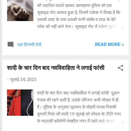
समय से शीतकालीन राजधानी की मांग को लेकर आंदोलन
की जहरीला पदार्थ खाकर आत्महत्या पुलिस को एक
किए जा रहे हैं. ऐसे में मेघालय के मुख्यमंत्री कोनराड के.
सुसाइड नोट बरामद हुआ है, जिसमें राकेश ने लिखा है कि
संगमा ने इस मुद्दे पर बात करने के लिए आंदोलनकारी
उसकी लाश के पास उसकी पत्नी संतोष व ताऊ के बेटे
संगठनों को बुलाया था। मुख्यमंत्री कोनराड सीएमओ
रमेश को नहीं आने देना। सुसाइड नोट में राकेश कुमार ने
कार्यालय ...
लिखा है कि उसकी पत्नी संतोष और ताऊ के बेटे रमेश में
अवैध संबंध थे और दोनों को रंगे हाथों भी पकड़ा था।
READ MORE »
एक टिप्पणी भेजें
पुलिस ने आवश्यक कार्रवाई के बाद शव वारिसों को सौंप
दिया है। राजीव कुमार निवासी गांव भठ्ठ जिला सोनीपत ने
बताया कि उसका छोटा भाई राकेश कुमार साल 1991 में
शादी के चार दिन बाद नवविवाहिता ने लगाई फांसी
चंडीगढ़ पुलिस में सिपाही के तौर पर भर्ती हुआ था और अब
वह सेक्टर 26 पुलिस लाइन चंडीगढ़ में बतौर एसआई तैनात
-
जुलाई 24, 2023
था। राकेश की शादी साल 1996 में संतोष कुमारी निवासी
गांव मांडी जिला पानीपत के साथ हुई थी। दोनों का एक बेटा
शादी के चार दिन बाद नवविवाहिता ने लगाई फांसी दुल्हन
साहिल इस समय कनाडा में है, जबकि दूसरा बेटा कर्ण मां
पंजाब की रहने वाली है, उसके परिजन अभी भोपाल में ही
संतोष के साथ हैदरपुर दिल्ली रह रहा है। करीब दस सालों
हैं। पुलिस के अनुसार मूलरूप से मोहली पंजाब निवासी
से राकेश का विवाद संतोष के साथ चल रहा है। संतोष ने
कुमारी निशा की शादी 19 जुलाई को भोपाल के टीटी नगर
कोर्ट के माध्यम से राकेश कुमार के ऊपर खर्चे का दावा
के मद्रासी कॉलोनी पंचशील नगर में रहने वाले साजन
डालकर खर्च ले रही है, जबकि दोनों अलग-अलग रहते हैं।
अमृतहले से हुई थी। दुल्हन के परिजनों ने पंजाब से आकर