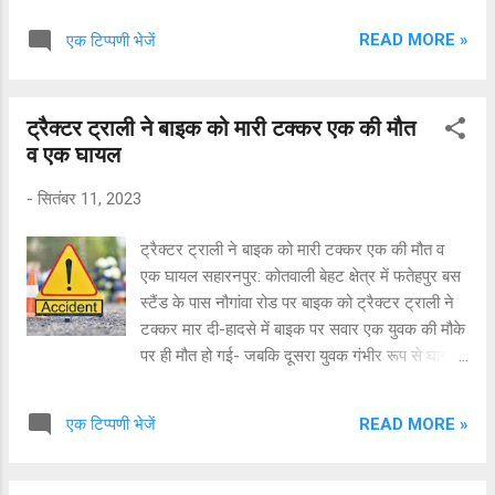
नालंदा जिले के बेन थाना क्षेत्र से उभर कर सामने आई है
READ MORE »
एक टिप्पणी भेजें
। पुलिस को जैसे ही शिकायत पत्र प्राप्त हुआ वैसे ही
पुलिस ने आरोपी भाई को गिरफ्तार करने के लिए छापेमारी
शुरू कर दी। पुलिस को गुप्त सूचना मिली कि वह अपने
ट्रैक्टर ट्राली ने बाइक को मारी टक्कर एक की मौत
परिजनों के यहां गया जिले में छिपा हुआ है, जिसके बाद
व एक घायल
पुलिस ने उसे घेराबंदी कर गिरफ्तार कर आरोपी को जेल
भेज दिया। इस मामले को लेकर थानाध्यक्ष पवन कुमार ने
-
सितंबर 11, 2023
बताया कि पीड़िता किशोरी है और सात महीने की गर्भवती भी
है। इधर, भाई-बहन के रिश्ते को शर्मसार करने की घटना
ट्रैक्टर ट्राली ने बाइक को मारी टक्कर एक की मौत व
के बाद लोग हैरान हैं। परिजनों के साथ-साथ स्थानीय लोगों
एक घायल सहारनपुर: कोतवाली बेहट क्षेत्र में फतेहपुर बस
ने भी आरोपी चचेरे भाई को कड़ी से कड़ी सजा देने की मांग
स्टैंड के पास नौगांवा रोड पर बाइक को ट्रैक्टर ट्राली ने
की है।
टक्कर मार दी-हादसे में बाइक पर सवार एक युवक की मौके
पर ही मौत हो गई- जबकि दूसरा युवक गंभीर रूप से घायल
हो गया- मृतक व घायल थाना बिहारीगढ़ क्षेत्र के बताए जा
रहे है। सूचना पर पहुंची पुलिस ने घायल को सीएचसी में
READ MORE »
एक टिप्पणी भेजें
भर्ती कराया कराया गया- जहां से उसे प्राथमिक उपचार के
बाद जिला अस्पताल के लिए रेफर कर दिया गया-इंस्पेक्टर
योगेश शर्मा ने बताया कि मृतक के शव का पंचनामा भरकर