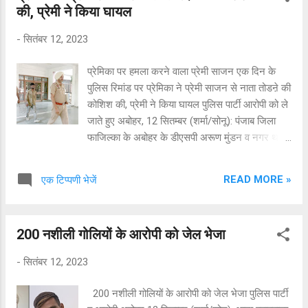
की, प्रेमी ने किया घायल
वालों के खिलाफ पुलिस ने मुकदमा नं. 182, 11.9.23
भांदस की धारा 458, 325, 323 आईपीसी के तहत हरप्रीत
-
सितंबर 12, 2023
सिंह उर्फ हरी के खिलाफ मामला दर्ज किया था। मामल की
जांच जारी है।
प्रेमिका पर हमला करने वाला प्रेमी साजन एक दिन के
पुलिस रिमांड पर प्रेमिका ने प्रेमी साजन से नाता तोडऩे की
कोशिश की, प्रेमी ने किया घायल पुलिस पार्टी आरोपी को ले
जाते हुए अबोहर, 12 सितम्बर (शर्मा/सोनू): पंजाब जिला
फाजिल्का के अबोहर के डीएसपी अरूण मुंडन व नगर थाना
के प्रभारी मैडम इंद्रजीत कौर, एएसआई कुलविंद्र सिंह व
अन्य पुलिस पार्टी ने अपने प्रेमिका हर्षिता उर्फ हीना पर
READ MORE »
एक टिप्पणी भेजें
कातिलाना हमला करने वाले आरोपी प्रेमी साजन पुत्र
शामलाल वासी ईदगाह बस्ती, अबोहर को काबू करने में
सफलता हासिल की है। आरोपी को न्यायाधीश सतीश शर्मा
200 नशीली गोलियों के आरोपी को जेल भेजा
की अदालत में पेश किया गया जहां से उसे एक दिन के
पुलिस रिमांड पर भेज दिया। प्रेमी साजन ने अपनी
-
सितंबर 12, 2023
प्रेमिका हीना पर इसलिए हमला किया था क्योंकि उसने 8
साल पुराने प्यार को ठुकरा दिया था जिसके चलते साजन ने
200 नशीली गोलियों के आरोपी को जेल भेजा पुलिस पार्टी
एक साजिश के तहत प्रेमिका को मंदिर में बुलाकर उसपर