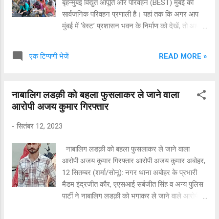
बृहन्मुंबई विद्युत आपूर्ति और परिवहन (BEST) मुंबई की
मीडिया रिपोर्ट के मुताबिक, यह शनिवार (30 सितंबर) को
सार्वजनिक परिवहन प्रणाली है। यहां तक कि अगर आप
हुआ. हादसे में कार म...
मुंबई में ‘बेस्ट’ प्रशासन भवन के निर्माण को देखें, तो आप
देख सकते हैं कि स्थायी भवन बनाने के लिए बहुत प्रयास
किए गए ताकि आने वाले कई वर्षों तक लोगों को इन
READ MORE »
एक टिप्पणी भेजें
कल्याणकारी योजनाओं का लाभ मिल सके। भारत की
आर्थिक राजधानी मुंबई में ‘बेस्ट’ बस का मुंबई बड़ा महत्व
रहा है। भारत के अन्य राज्यों में बस सेवाएं शुरू करने के
नाबालिग लडक़ी को बहला फुसलाकर ले जाने वाला
लिए मुंबई की इस 'सर्वोत्तम' बस सेवाओं का अध्ययन किया
आरोपी अजय कुमार गिरफ्तार
जाता है। जब मुंबई तेज बारिश के चलते आई बाढ़ की चपेट
मे फंसी थी उस समय कोई भी मुंबई वासी बेस्ट बस द्वारा
-
सितंबर 12, 2023
प्रदान की गई सेवा का योगदान नहीं भूल सकता। मुंबई में
कामकाजी महिलाएं रात और सुबह-सुबह बिना किसी परेशानी
नाबालिग लडक़ी को बहला फुसलाकर ले जाने वाला
के यात्रा कर सकती हैं। इतने महत्वपूर्ण सार्वजनिक
आरोपी अजय कुमार गिरफ्तार आरोपी अजय कुमार अबोहर,
परिवहन के निजीकरण की साजिश में महाराष्ट्र सरकार
12 सितम्बर (शर्मा/सोनू): नगर थाना अबोहर के प्रभारी
और ‘बेस्ट’ प्रशासन स्वयं शामिल है। सरकार का इरादा
मैडम इंद्रजीत कौर, एएसआई सर्बजीत सिंह व अन्य पुलिस
सार्वजनिक परिवहन सेवा 'बेस्ट' को ख़त्म करने का है.
पार्टी ने नाबालिग लडक़ी को भगाकर ले जाने वाले आरोपी
इसकी शुरुआ...
अजय कुमार पुत्र राजेश कुमार वासी ईदगाह बस्ती गली