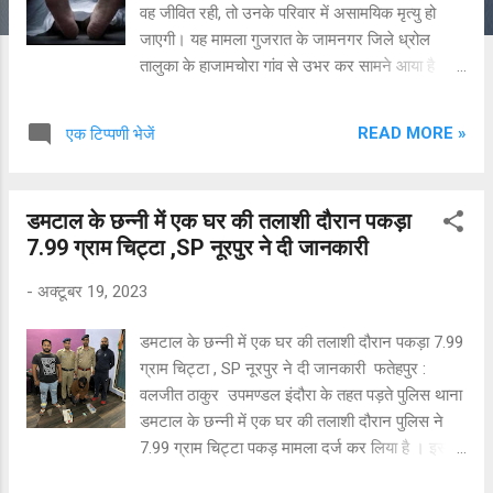
वह जीवित रही, तो उनके परिवार में असामयिक मृत्यु हो
जाएगी। यह मामला गुजरात के जामनगर जिले ध्रोल
तालुका के हाजामचोरा गांव से उभर कर सामने आया है
मंगलवार को यह मामला तब सामने आया जब फार्म के
मालिक बिपिन बरैया जहां तीनों भाई-बहन रहते थे। उन्हें
READ MORE »
एक टिप्पणी भेजें
शारदा तड़वी के भाई के व्यवहार को देखकर संदेह हुआ।
जिसके बाद उसने इस बारे में पुलिस को सूचना दी। इसके
बाद पुलिस मौके पर पहुंची और वहां शारदा का शव मिला।
डमटाल के छन्नी में एक घर की तलाशी दौरान पकड़ा
राकेश और सविता को मौके से हिरासत में लिया गया और
7.99 ग्राम चिट्टा ,SP नूरपुर ने दी जानकारी
बुधवार को बरैया की शिकायत दर्ज की गई। दोनों से
प्रारंभिक पूछताछ में पता चला कि वे बहुत धार्मिक थे और
-
अक्टूबर 19, 2023
नवरात्रि के पहले दिन से उपवास कर रहे थे। ध्रोल पुलिस
स्टेशन के जांच अधिकारी प्रकाश पनारा ने कहा कि शारदा
डमटाल के छन्नी में एक घर की तलाशी दौरान पकड़ा 7.99
और सविता ने कमरे में चामुंडा देवता का आह्वान किया करते
ग्राम चिट्टा , SP नूरपुर ने दी जानकारी फतेहपुर :
थे। अनुष्ठान के दौरान सविता ने कहना शुरू कर दिया कि
वलजीत ठाकुर उपमण्डल इंदौरा के तहत पड़ते पुलिस थाना
शारदा के पापों का घड़ा भर चुका है, अगर वह जीवित रही,
डमटाल के छन्नी में एक घर की तलाशी दौरान पुलिस ने
तो उनके परिवार में असामयिक मृत्यु हो जाएगी। इसके बाद
7.99 ग्राम चिट्टा पकड़ मामला दर्ज कर लिया है । इस
राकेश और सविता ने शारदा के...
पर गुरुबार को जानकारी देते SP नूरपुर अशोक रत्न ने