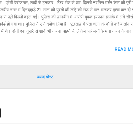
... प्रेमी बेरोजगार, शादी से इनकार... फिर रॉड से वार, दिल्ली नरगिस मर्डर केस की पूरी
मालवीय नगर में दिनदहाड़े 22 साल की युवती की लोहे की रॉड से मार-मारकर हत्या कर दी
ंड से पूरी दिल्ली दहल गई। पुलिस की छानबीन में आरोपी युवक इरफान इलाके में लगे सीस
रिकॉर्ड हो गया था। पुलिस ने उसे दबोच लिया है। पूछताछ में पता चला कि दोनों करीब तीन 
में थे। दोनों एक दूसरे से शादी भी करना चाहते थे, लेकिन परिजनों के मना करने के बा
े दूरियां बना लीं। इरफान बीएससी करने के बाद एक कंपनी में फूड डिलीवरी का काम कर
नौकरी छूटने के बाद अभी वह बेरोजगार था। कमला नेहरु कॉलेज से हिन्दी में ग्रेजुएशन क
READ M
पढ़ना चाहती थीं। मालवीय नगर स्थित एक कोचिंग सेंटर से वह स्टेनो की पढ़ाई भी कर र
ौत के बाद उनके पिता मुमताज खान के आंसू रुकने का नाम नहीं ले रहे हैं। उनका कहना 
मौत के अलावा उन्हें और कुछ नहीं चाहिए। उनकी एक ही औलाद थी। उसे वह बहुत आगे ब
 इरफान और नरगिस की...
ज़्यादा पोस्ट
: