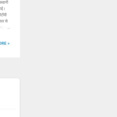
 कहानी
 गई।
ीटीवी
साल से
द नरगिस
 रहा
े बाद
ORE »
ही थीं।
है कि
ढ़ाना