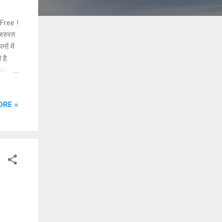
 Free !
 जरुरत
ं में
है.
ग जाकर
 अपनी
 माइकल
ORE »
े ही
िया
्तन और
 उसे