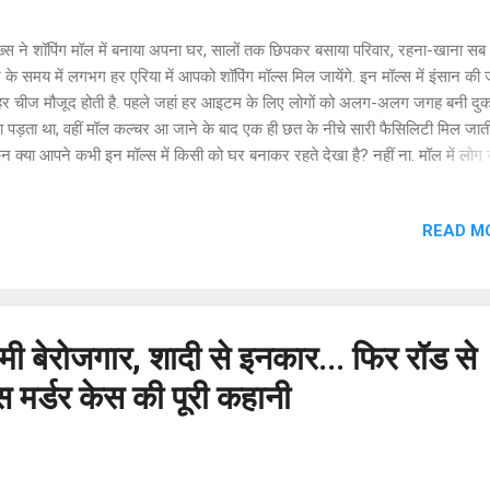
स ने शॉपिंग मॉल में बनाया अपना घर, सालों तक छिपकर बसाया परिवार, रहना-खाना सब
े समय में लगभग हर एरिया में आपको शॉपिंग मॉल्स मिल जायेंगे. इन मॉल्स में इंसान की
हर चीज मौजूद होती है. पहले जहां हर आइटम के लिए लोगों को अलग-अलग जगह बनी दुकानो
 पड़ता था, वहीं मॉल कल्चर आ जाने के बाद एक ही छत के नीचे सारी फैसिलिटी मिल जाती 
न क्या आपने कभी इन मॉल्स में किसी को घर बनाकर रहते देखा है? नहीं ना. मॉल में लो
ंग करते हैं, खाना खाते हैं और फिर अपने घर लौट आते हैं. लेकिन एक शख्स ने मॉल में ही
गी के कई साल बिता दिए. हम बात कर रहे हैं अमेरिका के रहने वाले माइकल टोनसेंड की.
READ M
पनी लाइफ के कई साल मॉल में बने एक सीक्रेट कमरे में बिताए. इस कमरे को मॉल वालों न
या था लेकिन इसका इस्तेमाल नहीं करते थे. ऐसे में माइकल को जब उसके घर से निकाल द
, तो उसने मॉल के इसी कमरे को अपना घर बना लिया. कई सालों तक वो इसमें अपने दोस
फ के साथ रहा. लेकिन एक दिन मॉल के सिक्युरिटी गार्ड ने उसे पकड़ लिया और इसके बाद
ा घर छोड़ना पड़ा. ...
रेमी बेरोजगार, शादी से इनकार... फिर रॉड से
स मर्डर केस की पूरी कहानी