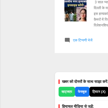
3 साल प्यार
दिल्ली के 
इस हत्याका
कैमरों में 
रिलेशनशिप 
ने इरफान स
था, लेकिन 
एक टिप्पणी भेजें
नरगिस आगे 
नरगिस की म
इरफान की 
चाहते थे।
खबर को दोस्तों के साथ साझा करें
व्हाट्सएप
फेसबुक
ट्विटर (X)
हिमाचल मीडिया से जुड़ें: