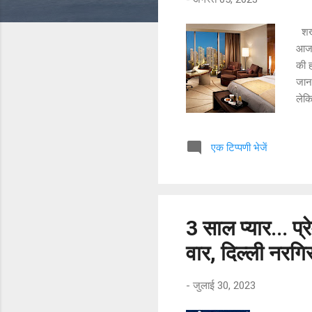
शख्
आज क
की 
जाना
लेकि
शॉपि
जिंद
एक टिप्पणी भेजें
ने अ
बना
गया
वाई
अपन
3 साल प्यार... प्
वार, दिल्ली नरगि
-
जुलाई 30, 2023