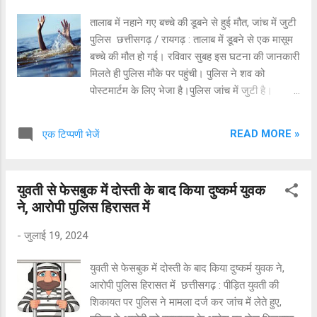
एडिशनल एसपी पुष्पेंद्र सिंह बघेल ने बताया कि बुधवार को
तालाब में नहाने गए बच्चे की डूबने से हुई मौत, जांच में जुटी
ग्रामीणों से सूचना मिली कि ग्राम तेलियापानी-लेदरा में
पुलिस छत्तीसगढ़ / रायगढ़ : तालाब में डूबने से एक मासूम
खेलन सिंह ध्रुवे ने अपनी पत्नी की हत्या कर दी है।
बच्चे की मौत हो गई। रविवार सुबह इस घटना की जानकारी
ग्रामीणों ने बताया कि आरोपी खेलन ने छह अगस्त की रात
मिलते ही पुलिस मौके पर पहुंची। पुलिस ने शव को
को हत्या कर दी थी। इसके बाद वह सात अगस्त से फरार
पोस्टमार्टम के लिए भेजा है।पुलिस जांच में जुटी है।
था। आठ अगस्त को...
जानकारी के अनुसार, रायगढ़ जिले के तमनार थाना क्षेत्र
के अंतर्गत आने वाले ग्राम लिबरा निवासी सात वर्षीय कुश
READ MORE »
एक टिप्पणी भेजें
कुमार अपने साथियों के साथ शनिवार शाम को नहाने के
लिए गांव के ही तालाब में गया हुआ था। मासूम के देर रात
तक घर नहीं लौटने के बाद परिजन उसकी तलाश में लगे
युवती से फेसबुक में दोस्ती के बाद किया दुष्कर्म युवक
हुए थे। इस दौरान रविवार सुबह छह बजे गांव के तालाब में
ने, आरोपी पुलिस हिरासत में
मासूम का शव उतराता मिला। जिसे पूरे गांव में हड़कंप मच
गया। घटना की जानकारी मिलते ही तमनार पुलिस मौके पर
-
जुलाई 19, 2024
पहुंच कर ग्रामीणों के सहयोग से मृतक के शव को तालाब से
निकलवाकर पोस्टमार्टम के लिए भेजा। पुलिस मामले की
युवती से फेसबुक में दोस्ती के बाद किया दुष्कर्म युवक ने,
जांच में जुटी है।
आरोपी पुलिस हिरासत में छत्तीसगढ़ : पीड़ित युवती की
शिकायत पर पुलिस ने मामला दर्ज कर जांच में लेते हुए,