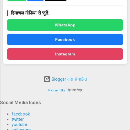
दिया है। Chhattisgarh सिविल सेवा आचरण नियम
1965 के तहत् स्वास्थ्य विभाग में कार्यरत अधिकारियों /
हिमाचल मीडिया से जुड़ें:
कर्मचारियों अपनी मांगों के संबंध में अनाधिकृत रूप से न...
WhatsApp
Facebook
Instagram
Blogger द्वारा संचालित
Michael Elkan
के थीम चित्र
Social Media Icons
facebook
twitter
youtube
instagram