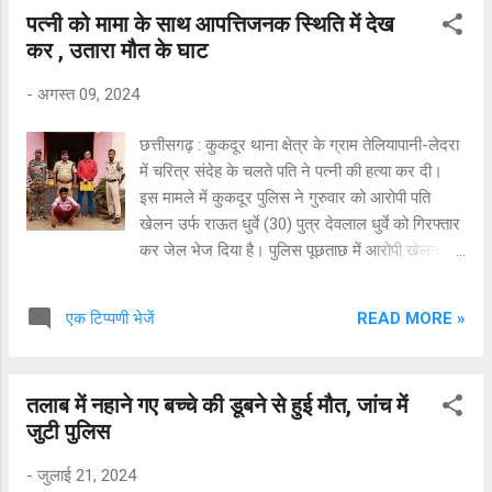
ट्रक चालक मौके से भाग गया। पुलिस ने ट्रक को कब्जे
पत्नी को मामा के साथ आपत्तिजनक स्थिति में देख
में ले लिया है। पुलिस मामले की जांच कर रही है। युवती के
कर , उतारा मौत के घाट
परिजनों को दुर्घटना की जानकारी दे दी गई है। सुपेला
पुलिस के मुताबिक उन्हें सोमवार शाम 6 बजे सूचना मिली की
-
अगस्त 09, 2024
नेहरू नगर के पास हाईवे के किनारे एक ट्रक ने स्कूटी को
चपेट में ले लिया। उसमें युवती की मौके पर मौच हो गई है।
छत्तीसगढ़ : कुकदूर थाना क्षेत्र के ग्राम तेलियापानी-लेदरा
पुलिस की टीम तुरंत मौके पर पहुंची। शव को पोस्टमार्टम के
में चरित्र संदेह के चलते पति ने पत्नी की हत्या कर दी।
लिए सुपेला अस्पताल स्थित मरचुरी भेजा गया।
इस मामले में कुकदूर पुलिस ने गुरुवार को आरोपी पति
खेलन उर्फ राऊत धुर्वे (30) पुत्र देवलाल धुर्वे को गिरफ्तार
कर जेल भेज दिया है। पुलिस पूछताछ में आरोपी खेलन ने
बताया कि छह अगस्त की रात को अपने बड़े भाई के घर में
त्योहार मना रहे थे। रात में पत्नी को मामा के साथ
READ MORE »
एक टिप्पणी भेजें
आपत्तिजनक स्थिति में देखने पर अपनी पत्नी व मामा के
साथ मारपीट की। उसका मामा डर से भाग गया। इसी बात
को लेकर आरोपी खेलन ने अपनी पत्नी को लकड़ी से सिर,
तलाब में नहाने गए बच्चे की डूबने से हुई मौत, जांच में
गला, चेहरे पर मारपीट कर गंभीर चोट पहुंचाकर हत्या कर
जुटी पुलिस
दी और मौके से फरार हो गया था। पुलिस ने आरोपी के
खिलाफ धारा 103(1)बीएनएस का अपराध दर्ज कर गुरुवार
-
जुलाई 21, 2024
को कोर्ट में पेश किया, जहां से जेल भेज दिया गया है।