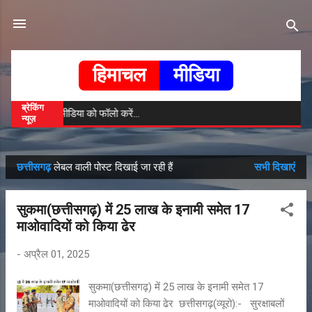
सीधे मुख्य सामग्री पर जाएं
हिमाचल
मीडिया
ब्रेकिंग
 | हिमाचल मीडिया को फॉलो करें...
न्यूज़
छत्तीसगढ़
लेबल वाली पोस्ट दिखाई जा रही हैं
सभी दिखाएं
सं
दे
सुकमा(छत्तीसगढ़) में 25 लाख के इनामी समेत 17
श
माओवादियों को किया ढेर
-
अप्रैल 01, 2025
सुकमा(छत्तीसगढ़) में 25 लाख के इनामी समेत 17
माओवादियों को किया ढेर छत्तीसगढ़(व्यूरो):- सुरक्षाबलों