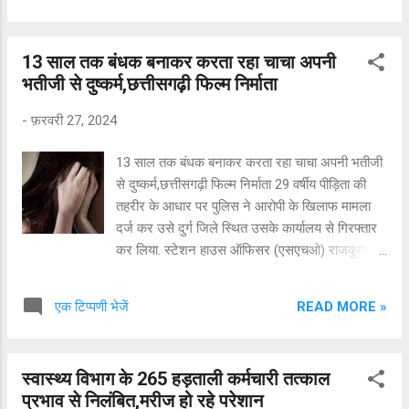
थाना क्षेत्र की पुलिस मामले की जांच में जुट गयी है। अभी
तक यह पता नहीं चल पाया है कि ये नक्सली घटना है या
13 साल तक बंधक बनाकर करता रहा चाचा अपनी
फिर विवाद की कुछ और वजह है। बीजापुर के पुलिस
भतीजी से दुष्कर्म,छत्तीसगढ़ी फिल्म निर्माता
अधीक्षक जितेंद्र यादव ने कहा कि मामले की जांच चल रही
है। जांच के बाद विस्तृत जानकारी दी जाएगी। जानकारी के
-
फ़रवरी 27, 2024
मुताबिक तीन लोगों पर हमला किया गया था, जिसमें से दो
की मौके पर ही मौत हो गई और तीसरे व्यक्ति ने अस्पताल में
13 साल तक बंधक बनाकर करता रहा चाचा अपनी भतीजी
दम तोड़ा है।
से दुष्कर्म,छत्तीसगढ़ी फिल्म निर्माता 29 वर्षीय पीड़िता की
तहरीर के आधार पर पुलिस ने आरोपी के खिलाफ मामला
दर्ज कर उसे दुर्ग जिले स्थित उसके कार्यालय से गिरफ्तार
कर लिया. स्टेशन हाउस ऑफिसर (एसएचओ) राजकुमार
बोरझा ने कहा 22 फरवरी को पीड़िता ने ओल्ड भिलाई रेलवे
पुलिस स्टेशन में शिकायत दर्ज कराई थी कि मनोज राजपूत
READ MORE »
एक टिप्पणी भेजें
2011 से शादी का झांसा देकर उसका यौन शोषण कर रहा
था। इस दौरान उसने अप्राकृतिक यौन संबंध बनाए।"
उसके साथ। वह ऐसा भी करता था। जब लड़की ने उस
स्वास्थ्य विभाग के 265 हड़ताली कर्मचारी तत्काल
पर शादी का दबाव बनाया तो वह अपने वादे से मुकर गया।
प्रभाव से निलंबित,मरीज हो रहे परेशान
इसके बाद उसने पुलिस से संपर्क किया। पीड़ित लड़की की