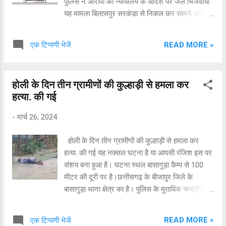
पुलिस ने आरोपी को न्यायालय के आदेश पर जेल भिजवाया
यह मामला बिलासपुर सरकंडा से निकल कर सामने आया
है। यहां युवती ने पुलिस को बताया कि उसकी पहचान
फेसबुक के माध्यम से बहतराई में रहने वाले गौकरण
READ MORE »
एक टिप्पणी भेजें
साहू(28) से हुई थी। बाद में दोनों मोबाइल पर बातचीत
करने लगे। इसी दौरान युवक ने शादी करने की बात कही।
साथ ही उसे मिलने के लिए एक होटल में बुलाया। होटल में
होली के दिन तीन ग्रामीणों की कुल्हाड़ी से हमला कर
युवक ने जल्द ही शादी कर लेने की बात कहते हुए शारीरिक
हत्या. की गई
संबंध बनाया। अब वह शादी करने से इन्कार कर रहा है।
युवती की शिकायत पर पुलिस ने दुष्कर्म का मामला दर्ज कर
-
मार्च 26, 2024
आरोपित युवक को गिरफ्तार कर लिया है।
होली के दिन तीन ग्रामीणों की कुल्हाड़ी से हमला कर
हत्या. की गई यह नक्सल घटना है या आपसी रंजिश इस पर
संशय बना हुआ है। घटना स्थल बासागुड़ा कैम्प से 100
मीटर की दूरी पर है।छत्तीसगढ़ के बीजापुर जिले के
बासागुड़ा थाना क्षेत्र का है। पुलिस के मुताबिक चन्द्रीया
मोडियम और अशोक भंडारी की मौके पर मौत हुई, जबकि
घायल कारम रमेश की इलाज के दौरान मौत हो गयी। तीनों
READ MORE »
एक टिप्पणी भेजें
पर हमला कुल्हाडी़ से किया गया है। घटना के बाद बासागुड़ा