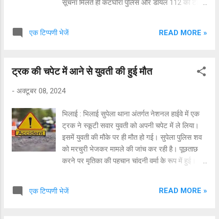
सूचना मिलते ही कटघोरा पुलिस और डायल 112 की टीम
मौके पर पहुंची। एक व्यक्ति की मौके पर ही मौत हो गई और
दो अन्य गंभीर रूप से घायल हो गए। कटघोरा थाना से
READ MORE »
एक टिप्पणी भेजें
प्राप्त जानकारी के अनुसार आज सुबह नेशनल हाइवे 130
पर कटघोरा से अम्बिकापुर मार्ग पर अज्ञात ट्रक ने बाइक
सवार को रौंद दिया, जिससे एक व्यक्ति की मौके पर ही मौत
ट्रक की चपेट में आने से युवती की हुई मौत
हो गई और दो अन्य गंभीर रूप से घायल हो गए। घटना की
सूचना मिलते ही कटघोरा पुलिस और डायल 112 की टीम
-
अक्टूबर 08, 2024
मौके पर पहुंची। पुलिस ने गंभीर रूप से घायल दोनों
व्यक्तियों को प्राथमिक उपचार के लिए नजदीकी कटघोरा
भिलाई : भिलाई सुपेला थाना अंतर्गत नेशनल हाईवे में एक
अस्पताल में भेजा, जहां उनका इलाज चल रहा है। वहीं मर्ग
ट्रक ने स्कूटी सवार युवती को अपनी चपेट में ले लिया।
कायम कर मृतक के शव को पोस्टमॉर्टम के लिए भेजकर
इसमें युवती की मौके पर ही मौत हो गई। सुपेला पुलिस शव
आगे की कार्रवाई में जुट गई है। यह पूरी घटना कटघोरा
को मरचुरी भेजकर मामले की जांच कर रही है। पूछताछ
थाना क्षेत्र के तानाखार इलाके की है। हादसे के कारण
करने पर मृतिका की पहचान चांदनी वर्मा के रूप में हुई। वो
नेशनल हाइवे में भारी जाम लग गया। लोग सड़क पर जमा
राजनांदगांव जिले के भैसतरा गांव की रहने वाली है। वो
हो गए और यातायात प्रभावित हुआ। पुलिस अब ...
स्कूटी में रायपुर जा रही थी। वो जैसे ही नेहरू नगर भिलाई
READ MORE »
एक टिप्पणी भेजें
के पास पहुंची पीछे से आ रहे ट्रक NL 01 AJ 0110 के
चालक ने उसे अपनी चपेट में ले लिया। दुर्घटना के बाद