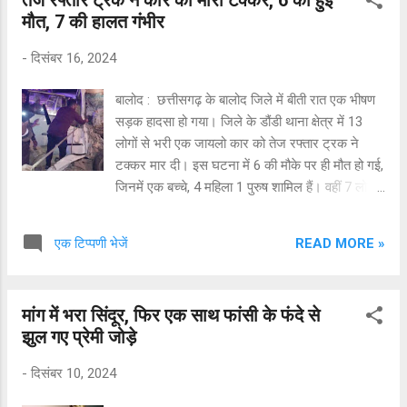
गर्भावस्था के सातवें या आठवें महीने में जन्मी बच्ची की हालत
मौत, 7 की हालत गंभीर
गंभीर बताई गई है। एक अधिकारी ने बताया कि पोड़ी गांव
के कस्तूरबा गांधी आवासीय विद्यालय में यह घटना मंगलवार
-
दिसंबर 16, 2024
को सामने आई जब छात्रावास अधीक्षक जय कुमारी रात्रे
को 17 वर्षीय छात्रा के बीमार होने की सूचना मिली. हॉस्टल
बालोद : छत्तीसगढ़ के बालोद जिले में बीती रात एक भीषण
कम-स्कूल (Hostel-Cum-School) आदिवासी विकास
सड़क हादसा हो गया। जिले के डौंडी थाना क्षेत्र में 13
विभाग द्वारा संचालित है. टॉयलेट की खिड़की से बच्चे को
लोगों से भरी एक जायलो कार को तेज रफ्तार ट्रक ने
बहार फेंका हॉस्टल में रहने वाली अन्य छात्राओं ने
टक्कर मार दी। इस घटना में 6 की मौके पर ही मौत हो गई,
सुपरिटेंडेंट को बताया कि लड़...
जिनमें एक बच्चे, 4 महिला 1 पुरुष शामिल हैं। वहीं 7 लोग
गंभीर रूप से घायल हो गए। टक्कर इतनी जबरदस्त थी कि
कार के परखच्चे उड़ गए । मौके पर पहुंची पुलिस ने काफी
READ MORE »
एक टिप्पणी भेजें
मशक्कत के बाद घायलों और मृतकों के शव को बाहर
निकाला और घायलों तत्काल डौंडी सामुदायिक स्वास्थ केंद्र
भेजा गया, जहां प्राथमिक उपचार के बाद गंभीर स्थिति को
मांग में भरा सिंदूर, फिर एक साथ फांसी के फंदे से
देखते हुए उन्हें राजनांदगांव जिला अस्पताल रेफर किया
झुल गए प्रेमी जोड़े
गया। सभी घायलों की हालात काफी नाजुक बनी हुई है।
पुलिस ने मर्ग कायम कर सभी मृतकों के शव को पोस्टमॉर्टम
-
दिसंबर 10, 2024
के लिए भेज दिया है आगे की कार्रवाई में जुट गई है। मृतकों
की पहचान दुर्पत प्रजापति पिता पूना राम उम्र 30 पुरुष