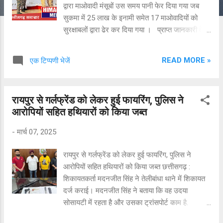
द्वारा माओवादी मंसूबों उस समय पानी फेर दिया गया जब
सुकमा में 25 लाख के इनामी समेत 17 माओवादियों को
सुरक्षाबलों द्वारा ढेर कर दिया गया । प्राप्त जानकारी के
अनुसार सुकमा जिले के उपमपल्ली क्षेत्र में हुई मुठभेड़ में
सुरक्षाबलों द्वारा 25 लाख इनामी माओवादी दरभा डिवीजन
READ MORE »
एक टिप्पणी भेजें
सचिव सहित 17 माओवादियों को मार गिराया गया और
मुठभेड़ स्थल से भारी मात्रा में हथियार एवं विस्फोटक भी
बरामद किए गए ।
रायपुर से गर्लफ्रेंड को लेकर हुई फायरिंग, पुलिस ने
आरोपियों सहित हथियारों को किया जब्त
-
मार्च 07, 2025
रायपुर से गर्लफ्रेंड को लेकर हुई फायरिंग, पुलिस ने
आरोपियों सहित हथियारों को किया जब्त छत्तीसगढ़ :
शिकायतकर्ता मदनजीत सिंह ने तेलीबांधा थाने में शिकायत
दर्ज कराई। मदनजीत सिंह ने बताया कि वह उदया
सोसायटी में रहता है और उसका ट्रांसपोर्ट काम है.
मदनजीत ने बताया कि बुधवार को प्रभजोत सिंह और