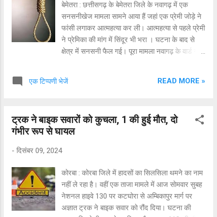
बेमेतरा : छत्तीसगढ़ के बेमेतरा जिले के नवागढ़ में एक
ग्राम गुरेदा (गुंडरदेही), सुमित्रा बाई कुम्भकार पति स्वर्गीय
सनसनीखेज मामला सामने आया हैं जहां एक प्रेमी जोड़े ने
कार्तिक राम उम्र 50 वर्ष घोराड़ी महासमुंद मनीषा कुम्भकार
फांसी लगाकर आत्महत्या कर ली। आत्महत्या से पहले प्रेमी
पति विश्वनाथ उम्र 35 वर्ष ग्राम घोराड़ी महासमुंद, सगुन
ने प्रेमिका की मांग में सिंदूर भी भरा । घटना के बाद से
बाई कुंभकार उम्र 50 वर्ष ग्राम कुम्...
क्षेत्र में सनसनी फैल गई। पूरा मामला नवागढ़ के वार्ड नंबर
एक का है जहां पुरानी मंडी में इमली पेड़ पर सुबह-सुबह
लोगों ने प्रेमी जोड़े की लटकते हुए शव देखा। सूचना के
READ MORE »
एक टिप्पणी भेजें
बाद परिजन भी पहुंचे और पुलिस को इसकी सूचना दी।
पुलिस मौके पर पहुंची जांच में जुट गई है और पंचनामा कर
पीएम के बाद आगे की कार्रवाई करने की बात कही मामले में
ट्रक ने बाइक सवारों को कुचला, 1 की हुई मौत, दो
देखने वाली बात है कि प्रेमी जोड़ी ने आत्महत्या करने से
गंभीर रूप से घायल
पहले प्रेमी ने प्रेमिका के मांग में सिंदूर भरा है इसके बाद
उन्होंने मौत को गले लगा लिया। आखिर मौत से पहले शादी
-
दिसंबर 09, 2024
हुई तो साथ में जीने की बजाय मौत को गले क्यो लगाया ?
पुलिस इस मामले में पंचनामा कर परिजनों से पूछताछ करने
कोरबा : कोरबा जिले में हादसों का सिलसिला थमने का नाम
की तैयारी कर रही है, जिसके बाद आत्महत्या की असली
नहीं ले रहा है। वहीं एक ताजा मामले में आज साेमवार सुबह
वजह स्पष्ट हो सकेगी। घटना के बाद से क्षेत्र में सनसनी
नेशनल हाइवे 130 पर कटघोरा से अम्बिकापुर मार्ग पर
फैली हुई है तो वही प्रेमी जोड़ों के द्वारा फांसी लगाने को
अज्ञात ट्रक ने बाइक सवार को रौंद दिया। घटना की
लेकर कई तरह के सवाल उठ खड़े हो...