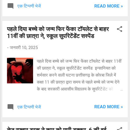
जसपाल सिंह से गर्लफ्रेंड को लेकर विवाद हो गया था।
READ MORE »
एक टिप्पणी भेजें
इसके बाद अगले दिन बैठकर विवाद को सुलझाने की बात
तय हुई थी। इसलिए प्रभजोत सिंह को जसपाल सिंह ने
मिलने के लिए केयर हॉस्पिटल के पास बुलाया था।
पहले दिया बच्चे को जन्म फिर फेंका टॉयलेट से बाहर
प्रभजोत सिंह ने तेलीबांधा स्थित कार सॉल्यूशन के पास
11वीं की छात्रा ने, स्कूल सुपरिटेंडेंट सस्पेंड
बैठकर बातचीत करने की बात कही थी. इसके बाद जब
प्रभजोत सिंह तेलीबांधा स्थित कार सॉल्यूशन में पहुंचा तो
-
जनवरी 10, 2025
उसने देखा कि जसपाल सिंह, उसके पिता जरनैल सिंह उर्फ
लल्ली, उसके चाचा हरप्रीत सिंह साथ ही कुछ अन्य लोग
पहले दिया बच्चे को जन्म फिर फेंका टॉयलेट से बाहर 11वीं
पहले से ही वहां मौजूद थे. सभी लोग आपस में बात कर रहे
की छात्रा ने, स्कूल सुपरिटेंडेंट सस्पेंड इन्सानियत को
थे. इसी दौरान दोनों पक्षों में विवाद हो गया। इसी बीच
शर्मसार करने वाली घटना छत्तीसगढ़ के कोरबा जिले में
जरनैल सिंह और जसपाल सिंह ने अपनी गाड़ी में रखी 12
कक्षा 11 की छात्रा द्वारा समय से पहले बच्चे को जन्म देने
बोर की बंदूक से प्रभजोत सिंह की हत्या करने की नियत से
के बाद सरकारी आवासीय विद्यालय के सुपरिटेंडेंट को
उसके ऊपर फायरिंग कर दी और इसके बाद वह सभी लो...
निलंबित कर दिया गया है. गर्भावस्था के सातवें या आठवें
महीने में जन्मी बच्ची की हालत गंभीर बताई गई है।
READ MORE »
एक टिप्पणी भेजें
छत्तीसगढ़ के कोरबा जिले में कक्षा 11 की छात्रा द्वारा समय
से पहले बच्चे को जन्म देने के बाद सरकारी आवासीय
विद्यालय के सुपरिटेंडेंट को निलंबित कर दिया गया है.
तेज रफ्तार ट्रक ने कार को मारी टक्कर, 6 की हुई