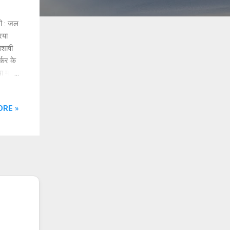
ली : जल
िया
िशाषी
्कर के
ा मल्टी
न करने
ORE »
 फिटर
 मिडल
म के
आई प...