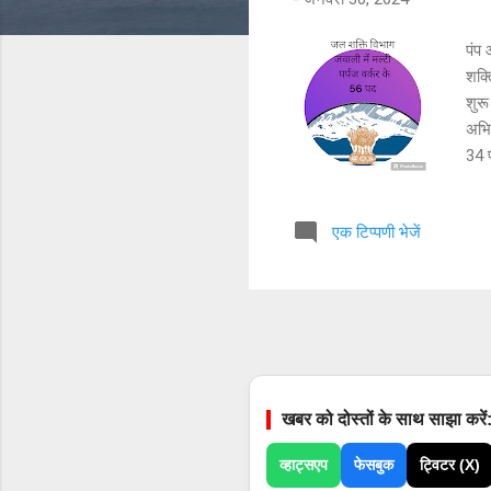
पंप 
शक्त
शुर
अभिय
34 प
पर्प
वालो
एक टिप्पणी भेजें
आप्र
के ल
पास 
साथ 
खबर को दोस्तों के साथ साझा करें
व्हाट्सएप
फेसबुक
ट्विटर (X)