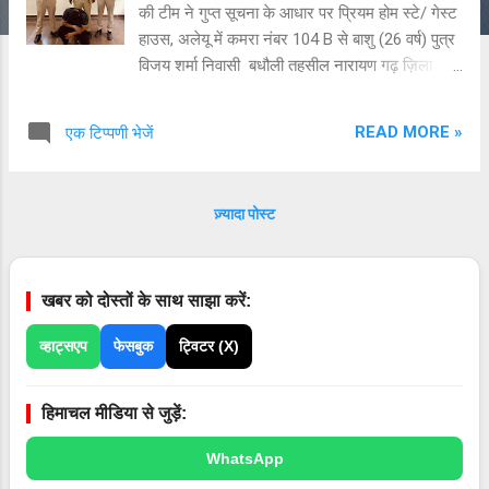
की टीम ने गुप्त सूचना के आधार पर प्रियम होम स्टे/ गेस्ट
हाउस, अलेयू में कमरा नंबर 104 B से बाशु (26 वर्ष) पुत्र
विजय शर्मा निवासी बधौली तहसील नारायण गढ़ ज़िला
अंबाला हरियाणा के कब्ज़ा से 71 ग्राम चिट्टा/ हेरोइन व
10,000/- रुपए नगदी बरामद की है। उपरोक्त आरोपी
READ MORE »
एक टिप्पणी भेजें
परचून में अल्प मात्रा में चिटटा बेचने का अवैध धंधा कर
रहा था । आरोपी के विरुद्ध पुलिस थाना मनाली मे मादक
पदार्थ अधिनियम के तहत अभियोग दर्ज करके आरोपी को
ज़्यादा पोस्ट
गिरफ्तार किया गया है। अभियोग में अन्वेषण ज़ारी है।
खबर को दोस्तों के साथ साझा करें:
व्हाट्सएप
फेसबुक
ट्विटर (X)
हिमाचल मीडिया से जुड़ें:
WhatsApp