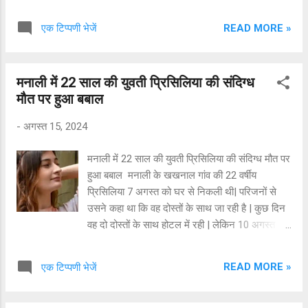
जिला कुल्लू के ब्यान पर अभियोग अन्तर्गत धारा
281,125(a) BNS पुलिस थाना सदर कुल्लू दर्ज किया
READ MORE »
एक टिप्पणी भेजें
गया है जिसने बतलाया कि यह अपने कार्य से वापिस अपने
दोस्तों के साथ छमाहण सड़क से घर जा रहा था तो समय
करीब 03.00 बजे दिन इसने जोर से धमाका सुना तो इसने
मनाली में 22 साल की युवती प्रिसिलिया की संदिग्ध
देखा कि चील मोड़ छरोड़नाला के पास से एक गाड़ी पार्वती
मौत पर हुआ बबाल
नदी में गिर कर दुर्घटनाग्रस्त हो गई तथा नदी में पानी
ज्यादा होने के कारण गाड़ी थोड़ी सी ही दिखाई दे रही थी।
-
अगस्त 15, 2024
उपरोक्त सूचना पर पुलिस चौकी जरी की पुलिस टीम मौका
पर पहुँची तथा छानबीन करने पर पाया गया कि उपरोक्त
मनाली में 22 साल की युवती प्रिसिलिया की संदिग्ध मौत पर
दुर्घटनाग्रस्त गाड़ी को जाफर अली पुत्र हसनदीन गांव व
हुआ बबाल मनाली के खखनाल गांव की 22 वर्षीय
डा0 जिया तहसील भुन्तर जिला कुल्लू हि0प्र0 चला रहा
प्रिसिलिया 7 अगस्त को घर से निकली थी| परिजनों से
था। मौका पर उपरोक्त गाड़ी को क्रेन की सहायता से नदी
उसने कहा था कि वह दोस्तों के साथ जा रही है | कुछ दिन
से बाहर निकालने की हरसम्भव कोशिश की गई परन्तु नदी
वह दो दोस्तों के साथ होटल में रही | लेकिन 10 अगस्त को
में पानी ...
उसका फोन बंद हो गया और फिर परिजनों ने पुलिस को
शिकायत दी | पुलिस तीन दिन तक सोई रही और इस मामले
READ MORE »
एक टिप्पणी भेजें
में कुछ नहीं किया| बाद में बेटी की लाश मिली| प्रिसिलिया
जिन दो दोस्तों के साथ थी, उन्हें अरेस्ट किया गया है| साथ
ही होटल संचालक को भी पुलिस ने गिरफ्तार किया है |