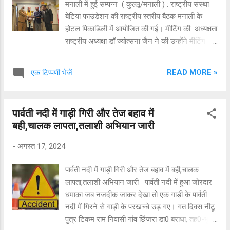
मनाली में हुई सम्पन्न ( कुल्लू/मनाली ) : राष्ट्रीय संस्था
नियंत्रण खो दिया और जिससे गाड़ी की दूसरी लेन पर जाम
बेटियां फाउंडेशन की राष्ट्रीय स्तरीय बैठक मनाली के
में फंसे टिप्पर से जोरदार टक्कर हो गई. दुर्घटना में गाड़ी
होटल पिकाडिली में आयोजित की गई। मीटिंग की अध्यक्षता
का अगला हिस्सा टिप्पर के नीचे घुस गया. इससे गाड़...
राष्ट्रीय अध्यक्षा डॉ ज्योत्सना जैन ने की उन्होंने मीटिंग
दौरान जीतने भी पदाधिकारी आये थे सबका धन्यवाद किया
और सबको बेटियाँ फ़ाउंडेशन की प्रत्येक गतिविधि के साथ
READ MORE »
एक टिप्पणी भेजें
अवगत कराया गया। मीटिंग में हिमाचल प्रदेश के साथ
साथ दिल्ली, पंजाब, मध्य प्रदेश, उतर प्रदेश, हरियाणा ,
कलकता ओर मेरठ के पदाधिकारियों व सदस्यों ने हिस्सा
पार्वती नदी में गाड़ी गिरी और तेज बहाव में
लिया। बैठक में पूर्व मंत्री हिमाचल सरकार गोविंद सिंह
बही,चालक लापता,तलाशी अभियान जारी
ठाकुर मुख्यातिथि उपस्थित रहे उन्होंने अपने संबोधन संस्था
के हरेक कार्यक्रम की जमकर तारीफ़ की और सभी
-
अगस्त 17, 2024
पदाधिकारियों के साथ साथ संस्था के उज्जल भविष्य की
कामना की।ज़िला कुल्लू अध्यक्ष सुषमा ठाकुर और उनकी
पार्वती नदी में गाड़ी गिरी और तेज बहाव में बही,चालक
पूरी टीम ने आये हुए सभी सदस्यों का देवभूमि हिमाचल में
लापता,तलाशी अभियान जारी पार्वती नदी में हुआ जोरदार
फूल मालाओं और पारंपरिक बाध यंत्रों सहित स्वागत
धमाका जब नजदीक जाकर देखा तो एक गाड़ी के पार्वती
किया। राष्ट्रीय स्तर की मीटिंग में एडवोकेट छविंद्र ठाकुर,
नदी में गिरने से गाड़ी के परखच्चे उड़ गए। गत दिवस नीटू
भूपिंदर सिंह निदेशक स्पीड बाथ टक ...
पुत्र टिकम राम निवासी गांव छिंजरा डा0 बराधा, तह0-भुंतर