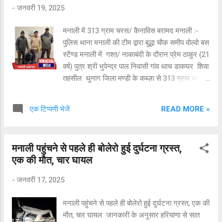
दिया।
-
जनवरी 19, 2025
मनाली में 313 ग्राम चरस/ कैनाविस बरामद मनाली :-
पुलिस थाना मनाली की टीम द्वारा बुद्धा चौक समीप वोल्वो बस
स्टैण्ड मनाली में गश्त/ नाकाबंदी के दौरान प्रेम ठाकुर (21
वर्ष) पुत्र श्री भुपेन्द्र पाल निवासी गांव थाच डाकघर शिवा
तहसील थुनाग जिला मण्डी के कब्ज़ा से 313 ग्राम चरस/
कैनाविस बरामद की गई है । इस संदर्भ में प्रेम ठाकुर के
विरुद्ध पुलिस थाना मनाली में धारा 20 मादक पदार्थ
READ MORE »
एक टिप्पणी भेजें
अधिनियम के तहत अभियोग पंजीकृत करके गिरफ्तार किया
गया है । अभियोग में आगामी अन्वेषण जारी है ।
मनाली पहुंचने से पहले ही बोलेरो हुई दुर्घटना ग्रस्त,
एक की मौत, चार घायल
-
जनवरी 17, 2025
मनाली पहुंचने से पहले ही बोलेरो हुई दुर्घटना ग्रस्त, एक की
मौत, चार घायल जानकारी के अनुसार हरियाणा से सात