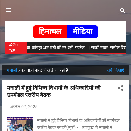
सीधे मुख्य सामग्री पर जाएं
हिमाचल
मीडिया
ब्रेकिंग
रें... | चंबा, कांगड़ा और मंडी की हर बड़ी अपडेट... | सच्ची खबर, सटीक विश्लेषण | हिम
न्यूज़
मनाली
लेबल वाली पोस्ट दिखाई जा रही हैं
सभी दिखाएं
सं
दे
मनाली में हुई विभिन्न विभागों के अधिकारियों की
श
उपमंडल स्तरीय बैठक
-
अप्रैल 07, 2025
मनाली में हुई विभिन्न विभागों के अधिकारियों की उपमंडल
स्तरीय बैठक मनाली(ब्यूरो):- उपायुक्त ने मनाली में