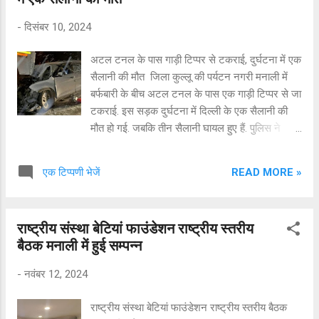
-
दिसंबर 10, 2024
अटल टनल के पास गाड़ी टिप्पर से टकराई, दुर्घटना में एक
सैलानी की मौत जिला कुल्लू की पर्यटन नगरी मनाली में
बर्फबारी के बीच अटल टनल के पास एक गाड़ी टिप्पर से जा
टकराई. इस सड़क दुर्घटना में दिल्ली के एक सैलानी की
मौत हो गई. जबकि तीन सैलानी घायल हुए हैं. पुलिस ने
मृतक के शव को कब्जे में ले लिया और और अब पोस्टमार्टम
की प्रक्रिया को पूरा किया जा रहा है. वहीं, बाकी तीन
READ MORE »
एक टिप्पणी भेजें
घायलों का मनाली अस्पताल में इलाज किया जा रहा है.
पुलिस ने सड़क हादसे में मामला दर्ज कर आगामी जांच शुरू
कर दी है. ओवरटेक करते हुए टिप्पर को मारी टक्कर.... .
राष्ट्रीय संस्था बेटियां फाउंडेशन राष्ट्रीय स्तरीय
डीएसपी मनाली केडी शर्मा ने बताया कि बीती शाम के समय
बैठक मनाली में हुई सम्पन्न
अटल टनल के पास भारी बर्फबारी हुई. ऐसे में गाड़ियों को
वहां से निकालने का काम किया जा रहा था. इस दौरान
-
नवंबर 12, 2024
सड़क पर जाम भी लगा हुआ था. इसी बीच दिल्ली नंबर (DL
9 CAT 9501) की एक गाड़ी लाइन को ओवरटेक करते
राष्ट्रीय संस्था बेटियां फाउंडेशन राष्ट्रीय स्तरीय बैठक
हुए तेज रफ्तार में आगे निकली. वहीं, ड्राइवर ने गाड़ी पर से