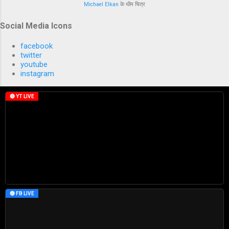
Michael Elkan
के थीम चित्र
Social Media Icons
facebook
twitter
youtube
instagram
🔴 YT LIVE
🔵 FB LIVE