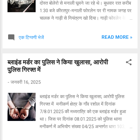
दोस्त बोलेरो से मनाली घूमने जा रहे थे। बुधवार रात करीब
1:30 बजे कीरतपुर-मनाली फोरलेन पर री नामक जगह पर
चालक ने गाड़ी से नियंत्रण खो दिया। गाड़ी फोरलेन के
किनारे रखे निर्माणाधीन फुटब्रिज के लोहे के एंगल से
परिचालक साइड से टकरा गई। हादसे में गाड़ी बुरी तरह से
READ MORE »
एक टिप्पणी भेजें
क्षतिग्रस्त हो गई। फोरलेन से गुजर रहे लोगों ने स्थानीय
पुलिस और एनएचएआई के हेल्पलाइन नंबर पर सूचना दी।
घायल युवकों को एम्स बिलासपुर पहुंचाया गया, जहां पर एक
ब्लाइंड मर्डर का पुलिस ने किया खुलासा, आरोपी
युवक को चिकित्सकों ने मृत घोषित कर दिया। मृतक की
पुलिस गिरफ्त में
पहचान मनीष कुमार पुत्र बलवान सिंह निवासी गांव पवनावा
तहसील डांड जिला कैथल हरियाणा के रूप में हुई है।
-
जनवरी 16, 2025
घायलों की पहचान विजय कुमार, नरेंद्र कुमार, सौरभ कुमार
और अभिनव सभी निवासी गांव एवली डाकघर एवला
ब्लाइंड मर्डर का पुलिस ने किया खुलासा, आरोपी पुलिस
तहसील निगटु जिला करनाल हरियाणा के रूप में हुई है।
गिरफ्त में मनीकर्ण क्षेत्र के गाँव रशोल में दिनांक
चिकित्सकों को विजय कुमार की बाजू काटनी पड़ी। पुलिस
7/8.01.2025 की मध्यरात्रि को एक ब्लाइंड मर्डर हुआ
ने हादसे में सुरक्षित बचे युवक रवि कुमार निवासी गांव एवली
था। जिस पर दिनांक 08.01.2025 को पुलिस थाना
के बयान पर मामला दर्ज किया है। गाड़ी निशांत निवासी गांव
मनीकर्ण में अभियोग संख्या 04/25 अन्तर्गत धारा 103,
एवली ...
109, 331(4), 311, 3(5) BNS पंजीकृत किया गया है।