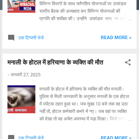
विभिन्न विभागों के साथ फ्लैगशिप योजनाओं पर उपमंडल
स्तरीय बैठक की अध्यक्षता कर विभिन्न योजनाओं की
प्रगति की समीक्षा की। उन्होंने उपमंडल स्तर पर सभी
विभागों में सरकार द्वारा चलाई जा रही फ्लैगशिप स्कीमों की
प्रगति की समीक्षा करते हुए सभी अधिकारियों के जनहित
READ MORE »
एक टिप्पणी भेजें
कार्य योजनाओं के प्रत्येक लाभार्थी तक नियत समय में
पहुंचने के लिए प्रयास करने के निर्देश दिए। उन्होंने महिला
एवं बाल विकास,स्वास्थ्य , कल्याण विभाग, कृषि, बागवानी ,
मनाली के होटल में हरियाणा के व्यक्ति की मौत
ग्रामीण विकास, पंचायती राज विभाग सहित समस्त विभागों
द्वारा किए जा रहे कार्यों के बारे में जानकारी हासिल की। इस
-
जनवरी 27, 2025
अवसर पर उप मंडल अधिकारी रमन शर्मा सहित विभिन्न
विभागों के अधिकारी उपस्थित थे।
मनाली के होटल में हरियाणा के व्यक्ति की मौत मनाली:-
पुलिस से मिली जानकारी के अनुसार मनाली के एक होटल
में पर्यटक ठहरा हुआ था। जब सुबह 10 बजे तक वह उठा
नहीं तो, होटल कर्मचारी कमरे में गए। जब वहां पर व्यक्ति
को देखा तो वह अचेत अवस्था में पड़ा दिखा। जिसे मनाली
अस्पताल ले जाया गया जहां डाक्टर ने मृत घोषित किया।
पुलिस ने मौके पर जाकर शव को कब्जे में लिया और जांच
READ MORE »
एक टिप्पणी भेजें