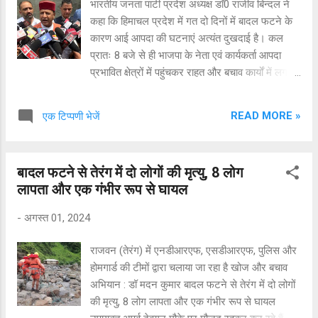
भारतीय जनता पार्टी प्रदेश अध्यक्ष डाॅ0 राजीव बिन्दल ने
कहा कि हिमाचल प्रदेश में गत दो दिनों में बादल फटने के
कारण आई आपदा की घटनाएं अत्यंत दुखदाई है। कल
प्रातः 8 बजे से ही भाजपा के नेता एवं कार्यकर्ता आपदा
प्रभावित क्षेत्रों में पहुंचकर राहत और बचाव कार्यों में लग
गए थे। मण्डी जिला के पद्धर इलाके के राजपुरा गांव में
बादल फटने के कारण आवागमन बाधित हो गया। भाजपा के
READ MORE »
एक टिप्पणी भेजें
विधायक पूर्ण चंद ठाकुर तुरंत ही पैदल चलकर अपनी टीम
के साथ घटना स्थल पर पहुंचे और लगातार वहीं पर रहते
हुए राहत कार्यों में लगे रहे। यहां पर अभी तक 2 शव बरामद
बादल फटने से तेरंग में दो लोगों की मृत्यु, 8 लोग
हो चुके हैं, शेष 8 लोगों के लिए राहत कार्य जारी है। पूर्व
लापता और एक गंभीर रूप से घायल
मंत्री गोविन्द ठाकुर अपनी टीम के साथ मनाली से लेकर
कुल्लू, भूंतर, मनिकर्ण और मलाणा तक पहुंचे। उनके साथ
-
अगस्त 01, 2024
बंजार के विधायक सुरेन्द्र शौरी भी मौजूद रहे। राहत और
बचाव कार्यों में प्रशासन के साथ वार्ता करते हुए मलाणा के
राजवन (तेरंग) में एनडीआरएफ, एसडीआरएफ, पुलिस और
विद्युत प्रोजेक्ट में फंसे हुए 4 कर्मियों से सम्पर्क साधा और
होमगार्ड की टीमों द्वारा चलाया जा रहा है खोज और बचाव
उनके बारे में प्रशासन, प्रदेश सरकार व केन्द्र सरकार
अभियान : डॉ मदन कुमार बादल फटने से तेरंग में दो लोगों
सभी को सूचित किया और मलाणा में लोगों से मिले। अभी भी
की मृत्यु, 8 लोग लापता और एक गंभीर रूप से घायल
सब लोग क्षेत्र में ही मौजूद ह...