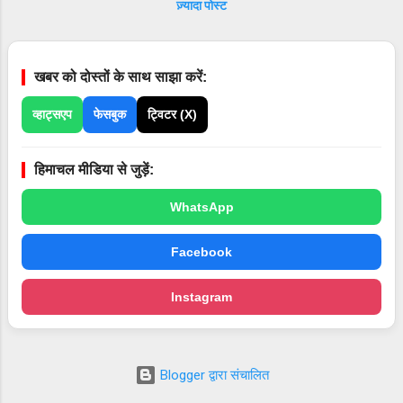
ज़्यादा पोस्ट
उनका पारंपरिक स्वागत व् अभिनन्दन किया गया I उन्होंने
सांस्कृतिक संध्या सांकृतिक कार्यक्रम का भी लुत्फ़ उठाया
I इस अवसर पर स्थानीय विधायक भुवनेश्वर गौड़, जिला
खबर को दोस्तों के साथ साझा करें:
परिषद् अध्यक्ष पंकज परमार सहित विभिन्न गणमान्य जन
उपस्थित थे I
व्हाट्सएप
फेसबुक
ट्विटर (X)
हिमाचल मीडिया से जुड़ें:
WhatsApp
Facebook
Instagram
Blogger द्वारा संचालित