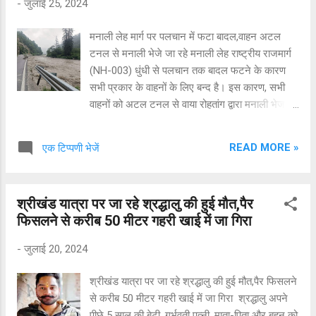
-
जुलाई 25, 2024
मनाली लेह मार्ग पर पलचान में फटा बादल,वाहन अटल
टनल से मनाली भेजे जा रहे मनाली लेह राष्ट्रीय राजमार्ग
(NH-003) धुंधी से पलचान तक बादल फटने के कारण
सभी प्रकार के वाहनों के लिए बन्द है। इस कारण, सभी
वाहनों को अटल टनल से वाया रोहतांग द्वारा मनाली भेजा
जा रहा है। कृपया वैकल्पिक मार्ग का उपयोग करें और अति
आवश्यक होने पर ही यात्रा करें। सुरक्षा निर्देश: सावधानी
READ MORE »
एक टिप्पणी भेजें
से गाड़ी चलाएं और रास्ते में संभावित खतरों से अवगत रहें।
आवश्यक होने पर ही यात्रा करें और यातायात अपडेट के
लिए हमारे संपर्क में रहें। अधिक जानकारी के लिए संपर्क
श्रीखंड यात्रा पर जा रहे श्रद्धालु की हुई मौत,पैर
करें: जिला आपदा नियंत्रण कक्ष: 9459461355, कंट्रोल
फिसलने से करीब 50 मीटर गहरी खाई में जा गिरा
रूम: 8988092298
-
जुलाई 20, 2024
श्रीखंड यात्रा पर जा रहे श्रद्धालु की हुई मौत,पैर फिसलने
से करीब 50 मीटर गहरी खाई में जा गिरा श्रद्धालु अपने
पीछे 5 साल की बेटी, गर्भवती पत्नी, माता-पिता और बहन को