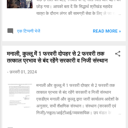
छोड़ गया। आपको बता दें कि सिद्धार्थ श्रीखंड महादेव
यात्रा के दौरान लंगर की सामग्री सेवा के लिए ले जा रहा
था। जब बराहटी नाला के समीप पहुंचा तो अचानक उसका
पैर फिसल गया, जिससे वह करीब 50 मीटर गहरी खाई में
READ MORE »
एक टिप्पणी भेजें
जा गिरा और गंभीर रूप से घायल हो गया। सिद्धार्थ को
कड़ी मशक्कत के बाद खाई से निकालकर सिंहगाड़ बेस कैंप
तक पहुंचाया गया। इसके बाद पहले उसे निरमंड अस्पताल
मनाली, कुल्लू में 1 फरवरी दोपहर से 2 फरवरी तक
ले जाया गया, जहां से उसे रामपुर के खनेरी अस्पताल भेज
तत्काल प्रभाव से बंद रहेंगे सरकारी व निजी संस्थान
गया। चिकित्सकों ने गंभीर हालत को देखते उसे
आईजीएमसी शिमला रैफर किया गया, जहां पर उसकी मौत
-
फ़रवरी 01, 2024
हो गई।
मनाली और कुल्लू में 1 फरवरी दोपहर से 2 फरवरी तक
तत्काल प्रभाव से बंद रहेंगे सरकारी व निजी संस्थान
एसडीएम मनाली और कुल्लू द्वारा जारी कार्यालय आदेशों के
अनुसार, सभी शैक्षणिक संस्थान। संस्थान (सरकारी एवं
निजी)/स्कूल/आईटीआई/व्यावसायिक। उप मंडल के
अधिकार क्षेत्र के अंतर्गत प्रशिक्षण केंद्र/आंगनवाड़ी।
कुल्लू, मनाली दिनांक 1 फरवरी (दोपहर 12 बजे से) और 2