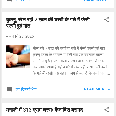
शुरू कर दी। वहीं, मनाली पुलिस ने इसकी जानकारी मृतक
के परिजनों को दी है। परिजनों के आने के बाद शव का
पोस्टमार्टम करवाया जाएगा। अब तक की जांच में यह
कुल्लू, खेल रही 7 साल की बच्ची के गले में फंसी
प्रतीत हो रहा है कि इसकी मृत्यु हार्ट अटैक होने के कारण
रस्सी हुई मौत
हुई है। डीएसपी मनाली केडी शर्मा ने जानकारी देते हुए
कहा कि पुलिस ने शव को कब्जे में लिया है। परिजनों को
-
जनवरी 23, 2025
तुरंत सूचित किया गया। उन्होंने कहा कि मृतक व्यक्ति की
पहचान त्रिवेंद्र कुमार पुत्र संजय कुमार निवासी प्लाट
खेल रही 7 साल की बच्ची के गले में फंसी रस्सी हुई मौत
नंबर 45 गांव सारंगपुर धुरकरा अंबाला हरियाणा के रूप में
कुल्लू जिला के रायसन में बीती रात एक दर्दनाक घटना
हुई है।
सामने आई है। यह मामला रायसन के छाटनेसी से उभर
कर सामने आया है यहां कमरे में खेल रही 7 साल की बच्ची
के गले में रस्सी फंस गई। आपको बता दें कि बच्ची घर में
रस्सी के साथ खेल रही थी।उसने रस्सी से एक झूला
बनाया था। कुछ समय तक परिजन वहीं थे लेकिन बाद में
READ MORE »
एक टिप्पणी भेजें
परिजन कार्य की वजह से कमरे से बाहर निकले।खेलते-
खेलते रस्सी लडक़ी के गले में फंस गई। परिजनों ने जब
उसे देखा तो उसकी मौत हो चुकी थी। परिजन उसे
मनाली में 313 ग्राम चरस/ कैनाविस बरामद
अस्पताल लेकर आए तो चिकित्सकों ने उसे मृत घोषित कर