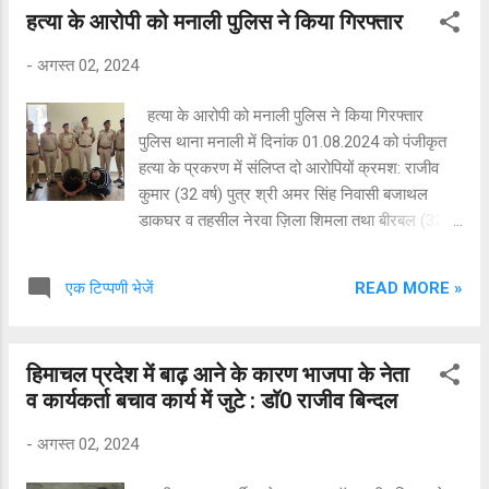
हत्या के आरोपी को मनाली पुलिस ने किया गिरफ्तार
लेकिन मनाली पुलिस अपनी लापरवाही को छुपाने के लिए
कई सवालों के जवाब नहीं दे रही है |अहम बात है कि होटल
-
अगस्त 02, 2024
की सीसीटीवी फुटेज को डिलीट किया गया है और ऐसे में
मामला संदिग्ध बना हुआ है| 13 अगस्त को दोपहर बाद
हत्या के आरोपी को मनाली पुलिस ने किया गिरफ्तार
कुल्लू पुलिस ने इस मामले में प्रेस कॉन्फ्रेंस की और एसपी
पुलिस थाना मनाली में दिनांक 01.08.2024 को पंजीकृत
कुल्लू गोकुलचंद्रन कार्तिकेयन ने केवल इतना बताया कि
हत्या के प्रकरण में संलिप्त दो आरोपियों क्रमश: राजीव
युवती के 2 दोस्तों को अरेस्ट किया गया है | वहीं, युवती
कुमार (32 वर्ष) पुत्र श्री अमर सिंह निवासी बजाथल
होटल में भी रुकी थी | उन्होंने कई सवालों के जवाब नहीं
डाकघर व तहसील नेरवा ज़िला शिमला तथा बीरबल (32
दिए. उधर, अब तक युवती की मौत के कारणों का पता नहीं
वर्ष) पुत्र मोहन सिंह निवासी रोलिंग डाकघर तहसील पधर
चल पाया है |श...
ज़िला मण्डी को स्थानीय पुलिस द्वारा त्वरित कार्यवाही करते
READ MORE »
एक टिप्पणी भेजें
हुए 24 घंटे के भीतर आज दिनांक 02.08.2024 को
मनाली में प्रक्रिया अनुसार गिरफ्तार किया गया है। दोनों
आरोपियों से गहन पूछताछ जारी है तथा अपराध को अंजाम
हिमाचल प्रदेश में बाढ़ आने के कारण भाजपा के नेता
देने में शामिल अन्य आरोपियों का पता लगाने के लिए
व कार्यकर्ता बचाव कार्य में जुटे : डाॅ0 राजीव बिन्दल
भरसक प्रयास जारी है।
-
अगस्त 02, 2024