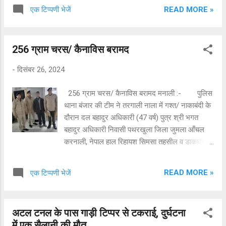
उक्त अभियोग में अन्वेषण के दौरान उच्च पुलिस
READ MORE »
एक टिप्पणी भेजें
अधिकारियों के कुशल नेतृत्व एवंम दिशा-निर्देशों के
परिणामस्वरूप पुलिस टीम के द्वारा हत्या में वांछित एक
आरोपी को गिरफ्तार करने में कामयाबी हासिल हुई है।
256 ग्राम चरस/ कैनाविस बरामद
आरोपी से हत्या के वारदात को अन्जाम देने वाले इसके अन्य
साथियों के बारे में जानकारी प्राप्त करने के लिए हर पहलू
-
दिसंबर 26, 2024
में गहन पूछताछ जारी है। आरोपी को आज दिनांक
16.01.2025 को माननीय अदालत कुल्लू में पेश किया
256 ग्राम चरस/ कैनाविस बरामद मनाली :- पुलिस
जाकर दिनांक 18.01.2025 तक का न्यायिक हिरासत
थाना बंजार की टीम ने तरगाली नाला में गश्त/ नाकाबंदी के
रिमान्ड हासिल किया गया है तथा कल दिनांक
दौरान दल बहादुर अधिकारी (47 वर्ष) पुत्र श्री भगत
17.01.2025 को माननीय अदालत में आरोपी की शिनाख्त
बहादुर अधिकारी निवासी पथरखुला जिला जुमला आँचल
परेड़ अमल में लाई जाएगी ।
करनाली, नेपाल हाल रिहायश सिमसा तहसील व डाकघर
मनाली के कब्ज़ा से 256 ग्राम चरस/ कैनाविस बरामद की
है। आरोपी के विरुद्ध पुलिस थाना बंजार में धारा 20 मादक
READ MORE »
एक टिप्पणी भेजें
पदार्थ अधिनियम के तहत अभियोग पंजीकृत करके गिरफ्तार
किया गया है। अभियोग में आगामी अन्वेषण ज़ारी है।
अटल टनल के पास गाड़ी टिप्पर से टकराई, दुर्घटना
में एक सैलानी की मौत