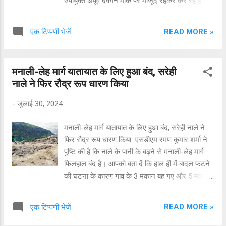
उपायुक्त अपूर्व देवगन मौके पर मौजूद रहकर कर रहे हैं
खोज और बचाव कार्यों की अगुवाई मंडी : एडीएम मंडी डॉ
मदन कुमार ने बताया कि मंडी जिला के तेरंग में
READ MORE »
एक टिप्पणी भेजें
एनडीआरएफ, एसडीआरएफ, पुलिस और होमगार्ड की
संयुक्त टीमों द्वारा खोज और बचाव अभियान चलाया हुआ
है। मौके पर उपायुक्त मंडी अपूर्व देवगन मौजूद हैं। उनकी
मनाली-लेह मार्ग यातायात के लिए हुआ बंद, सरेही
देखरेख में खोज और बचाव का कार्य किया जा रहा है।
नाले ने फिर रौद्र रूप धारण किया
उन्होंने बताया कि तेरंग में बुधवार को मध्य रात्रि बादल
फटने से दो लोगों की मृत्यु हो गई है, 8 लोग लापता हैं और
-
जुलाई 30, 2024
एक गंभीर रूप से घायल है। आपदा की सूचना मिलते ही
रेस्क्यू टीमों को मौके पर बचाव के लिए रवाना कर दिया था।
मनाली-लेह मार्ग यातायात के लिए हुआ बंद, सरेही नाले ने
डॉक्टरों का दल भी वहां पहुंच गया है। गंभीर रूप से घायल
फिर रौद्र रूप धारण किया एसडीएम रमण कुमार शर्मा ने
व्यक्ति का इलाज जारी है। उन्हांने बताया कि प्रारम्भिक
पुष्टि की है कि नाले के पानी के बढ़ने से मनाली-लेह मार्ग
सूचना के अनुसार बादल फटने से तीन घर पानी में बह गए
फिलहाल बंद है।‌ आपको बता दें कि हाल ही में बादल फटने
थे, जिससे इतना बड़ा हादसा हुआ। उन्होंने बताया कि यह
की घटना के कारण गांव के 3 मकान बह गए और 5 मकानों
मंडी जिला क...
को खतरा उत्पन्न हो गया है।
READ MORE »
एक टिप्पणी भेजें