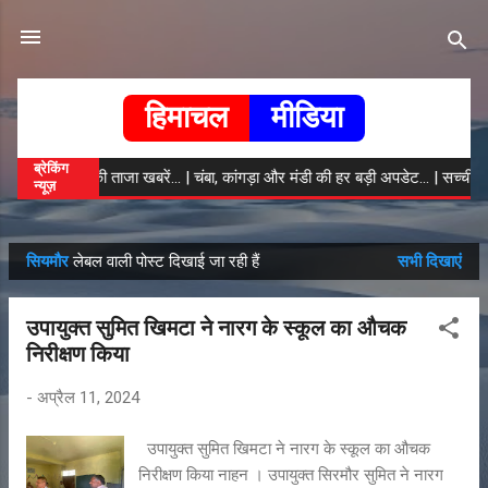
सीधे मुख्य सामग्री पर जाएं
हिमाचल
मीडिया
ब्रेकिंग
हिमाचल की ताजा खबरें... | चंबा, कांगड़ा और मंडी की हर बड़ी अपडेट... | सच्ची ख
न्यूज़
सियमौर
लेबल वाली पोस्ट दिखाई जा रही हैं
सभी दिखाएं
सं
दे
उपायुक्त सुमित खिमटा ने नारग के स्कूल का औचक
श
निरीक्षण किया
-
अप्रैल 11, 2024
उपायुक्त सुमित खिमटा ने नारग के स्कूल का औचक
निरीक्षण किया नाहन । उपायुक्त सिरमौर सुमित ने नारग