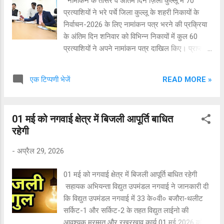
नामांकन के तीसरे व अंतिम दिन ज़िला कुल्लू में 70
तराला) तथा स्नेह लता (पत्नी टीकानंद, निवासी पारलीधार)
प्रत्याशियों ने भरे पर्चे जिला कुल्लू के शहरी निकायों के
के रूप में हुई है। घटना के बाद पूरे क्षेत्र में शोक की लहर
निर्वाचन-2026 के लिए नामांकन पत्र भरने की प्रक्रिया
दौड़ गई है। स्थानीय प्रशासन ने हादसे की जांच शुरू कर
के अंतिम दिन शनिवार को विभिन्न निकायों में कुल 60
दी है। वहीं...
प्रत्याशियों ने अपने नामांकन पत्र दाखिल किए। प्राप्त
जानकारी के अनुसार, नगर पंचायत भुंतर के लिए 8
प्रत्याशियों ने नामांकन पत्र भरे, जबकि नगर पंचायत
READ MORE »
एक टिप्पणी भेजें
बंजार में 14 प्रत्याशी ने अपना पर्चा दाखिल किया। नगर
पंचायत निरमंड में 11 प्रत्याशियों ने नामांकन प्रस्तुत
किए। वहीं नगर परिषद कुल्लू के लिए 19 नामांकन पत्र
01 मई को नगवाई क्षेत्र में बिजली आपूर्ति बाधित
भरे, जबकि नगर परिषद मनाली में 18 प्रत्याशियों ने अपने
रहेगी
नामांकन पत्र दाखिल किए। इस प्रकार से अंतिम दिन के
उपरांत जिला कुल्लू के शहरी निकायों के निर्वाचन-2026 के
-
अप्रैल 29, 2026
लिए कुल 125 प्रत्याशियों ने अपने नामांकन पत्र भरे हैं।
नगर पंचायत भुंतर के लिए 20 प्रत्याशियों ने नामांकन
01 मई को नगवाई क्षेत्र में बिजली आपूर्ति बाधित रहेगी
पत्र भरे, जबकि नगर पंचायत बंजार में 17 प्रत्याशी ने
सहायक अभियन्ता विद्युत उपमंडल नगवाई ने जानकारी दी
अपना पर्चा दाखिल किया। नगर पंचायत निरमंड में 23
कि विद्युत उपमंडल नगवाई में 33 के०वी० बजौरा-थलीट
प्रत्याशियों ने नामांकन प्रस्तुत किए। वहीं नगर परिषद
सर्किट-1 और सर्किट-2 के तहत विद्युत लाईनो की
कुल्लू के लिए ...
आवश्यक मरम्मत और रखरखाव कार्य 01 मई 2026 को