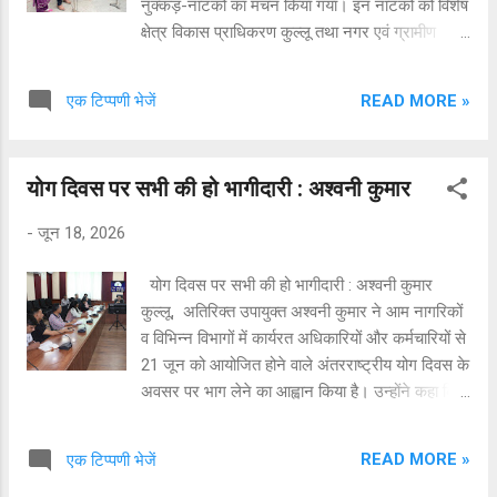
नुक्कड़-नाटकों का मंचन किया गया। इन नाटकों को विशेष
क्षेत्र विकास प्राधिकरण कुल्लू तथा नगर एवं ग्रामीण
नियोजन विभाग कुल्लू के सहयोग से सूचना एवं जनसंपर्क
विभाग द्वारा अनुमोदित दल गीत-संगीत कला मंच के द्वारा
READ MORE »
एक टिप्पणी भेजें
मंचित किया गया I कलाकारों ने मनोरंजक एवं प्रभावशाली
प्रस्तुति के माध्यम से स्थानीय लोगों, पर्यटकों तथा
व्यापारियों को गीले एवं सूखे कचरे के पृथक्करण, प्लास्टिक
योग दिवस पर सभी की हो भागीदारी : अश्वनी कुमार
के कम उपयोग तथा पर्यावरण संरक्षण का संदेश दिया।
अलग अलग कूड़ेदानों और उनके सही उपयोग को बहुत ही
-
जून 18, 2026
सरल ढंग से कलाकारों ने लोगों को जागरूकता किया
Iनाटक में दिखाया गया कि किस प्रकार लापरवाही से फेंका
योग दिवस पर सभी की हो भागीदारी : अश्वनी कुमार
गया कचरा न केवल प्राकृतिक सौंदर्य को नुकसान पहुँचाता
कुल्लू, अतिरिक्त उपायुक्त अश्वनी कुमार ने आम नागरिकों
है, बल्कि मानव स्वास्थ्य और वन्य जीवों के लिए भी खतरा
व विभिन्न विभागों में कार्यरत अधिकारियों और कर्मचारियों से
बनता है। नाटक में दिखाया गया कि स्वच्छता हमारी आदत
21 जून को आयोजित होने वाले अंतरराष्ट्रीय योग दिवस के
में शुमार होनी चाहिए। यदि हम केवल अपने घर का गीला
अवसर पर भाग लेने का आह्वान किया है। उन्होंने कहा कि
और सूखा कचरा अलग-अलग करना शुरू कर दें, तो
अंतरराष्ट्रीय योग दिवस का जिला स्तरीय कार्यक्रम 21
कचर...
जून को प्रातः 6:30 बजे ढालपुर स्थित रथ मैदान, कुल्लू में
READ MORE »
एक टिप्पणी भेजें
आयोजित किया जाएगा, जिसमें कुल्लू के विधायक सुन्दर