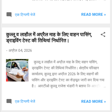
किया जाना है। अतः विद्युत उपमण्डल नगवाई के अंतर्गत
33/11 के०वी० सब स्टेशन नगवाई, 11 के०वी० रोपा
READ MORE »
एक टिप्पणी भेजें
फिडर, 11 के०वी० नगवाई फिडर 11 के०वी० पनारसा
फिडर तथा 11 के०वी० गडसा फिडर के अन्तर्गत आने वाले
नगवांई, झिडी, बालू, रोपा, राहला, न्यूल, छवारा, शोगी, शिल्ह
कुल्लू व लाहौल में अप्रैल माह के लिए वाहन पासिंग,
मशोरा, फर्श, टकोली, पनारसा, नाउ-पनाऊ, सुरथ राहड़ी,
ड्राइविंग टेस्ट की तिथियां निर्धारित।
दलासणी, सचाणी, हुरला, थरास, मथोगी, पचेऊ एवं आस-
पास के सभी क्षेत्रों में 01 मई को विद्युत आपूर्ति प्रातः 9 बजे
-
अप्रैल 04, 2026
से सायं 6 बजे तक पूर्ण रूप से बाधित रहेगी।
कुल्लू व लाहौल में अप्रैल माह के लिए वाहन पासिंग,
ड्राइविंग टेस्ट की तिथियां निर्धारित। क्षेत्रीय परिवहन
कार्यालय, कुल्लू द्वारा अप्रैल 2026 के लिए वाहनों की
पासिंग और ड्राइविंग टेस्ट का शेड्यूल जारी कर दिया गया
है। आरटीओ कुल्लू राजेश भंडारी ने बताया कि आरटीओ
कुल्लू में 06, 10, 17, 22 व 28 अप्रैल को वाहनों की
पासिंग तथा 27 अप्रैल को ड्राइविंग टेस्ट का आयोजन
READ MORE »
एक टिप्पणी भेजें
होगा। आरएलए कुल्लू में 9 अप्रैल को ड्राइविंग टेस्ट
होंगे। उन्होंने बताया कि मनाली में 7 और 21 अप्रैल को