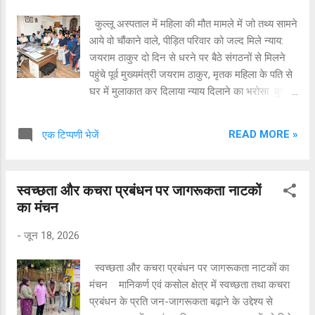
करवाने का झांसा दिया। अपनी बातों में फंसाकर उसने
कुल्लू अस्पताल में महिला की मौत मामले में जो तथ्य सामने
महंगे आयुर्वेदिक उपचार और दवाओं के नाम पर बुजुर्ग से
आये वो चौंकाने वाले, पीड़ित परिवार को जल्द मिले न्याय:
कुल 11,60,000 रुपए ले लिए। इतनी बड़ी रकम लेने के
जयराम ठाकुर दो दिन से धरने पर बैठे संगठनों से मिलने
बाद आरोपी मौके से फरार हो गया। अतिरिक्त...
पहुंचे पूर्व मुख्यमंत्री जयराम ठाकुर, मृतक महिला के पति से
घर में मुलाकात कर दिलाया न्याय दिलाने का भरोसा कुल्लू
क्षेत्रीय अस्पताल कुल्लू में प्रसव के दौरान चिकित्सीय
लापरवाही और दुर्व्यवहार के कारण दम तोड़ने वाली रजनी
READ MORE »
एक टिप्पणी भेजें
देवी (उर्फ मंजू शर्मा) की मृत्यु का मामला अब पूरी तरह गरमा
गया है। इस हृदयविदारक घटना के बाद मृतका के परिजनों
को न्याय दिलाने के लिए विभिन्न संगठनों का विरोध प्रदर्शन
स्वच्छता और कचरा प्रबंधन पर जागरूकता नाटकों
जारी है। इसी कड़ी में मंगलवार को पूर्व मुख्यमंत्री एवं नेता
का मंचन
प्रतिपक्ष जयराम ठाकुर स्वयं कुल्लू अस्पताल पहुंचे। उन्होंने
वहां धरने पर बैठे कार्यकर्ताओं और पीड़ित परिवार से बातचीत
-
जून 18, 2026
कर अपनी संवेदनाएं व्यक्त कीं और इस लड़ाई में परिजनों
के साथ पूरी मजबूती से खड़े रहने का भरोसा दिलाया।
स्वच्छता और कचरा प्रबंधन पर जागरूकता नाटकों का
अस्पताल पहुंचने से पहले नेता प्रतिपक्ष जयराम ठाकुर
मंचन मानिकर्ण एवं कसोल क्षेत्र में स्वच्छता तथा कचरा
मृतका के पैतृक घर बालीचौकी के सुनारु गए, जहां उन्होंने
प्रबंधन के प्रति जन-जागरूकता बढ़ाने के उद्देश्य से
मंजू शर्मा के पति और अन्य परिजनों से मुला...