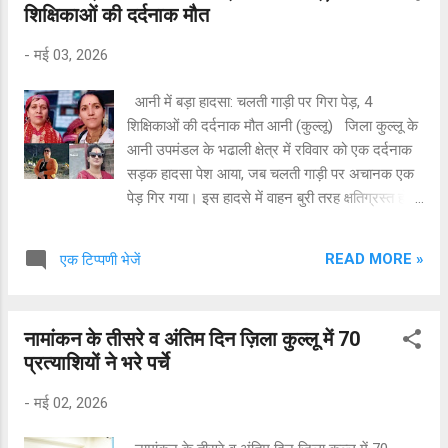
शिक्षिकाओं की दर्दनाक मौत
नए आयाम स्थापित किए हैं। राज्यपाल ने साउथ पोर्टल
से नॉर्थ पोर्टल तक टनल का अवलोकन किया तथा
-
मई 03, 2026
बीआरओ अधिकारियों से इसके निर्माण, सुरक्षा प्रबंधन और
संचालन संबंधी विस्तृत जानकारी प्राप्त की। अधिकारियों
आनी में बड़ा हादसा: चलती गाड़ी पर गिरा पेड़, 4
ने उन्हें वर्षभर यातायात सुचारू बनाए रखने के लिए अपनाई
शिक्षिकाओं की दर्दनाक मौत आनी (कुल्लू) जिला कुल्लू के
जा रही व्यवस्थाओं की भी जानकारी दी। राज्यपाल ने कहा
आनी उपमंडल के भढाली क्षेत्र में रविवार को एक दर्दनाक
कि यह परियोजना पूर्व प्रधानमंत्री अटल बिहारी वाजपेयी
सड़क हादसा पेश आया, जब चलती गाड़ी पर अचानक एक
की दृढ़ इच्छाशक्ति और दूरदर्शी सोच का साकार...
पेड़ गिर गया। इस हादसे में वाहन बुरी तरह क्षतिग्रस्त हो
गया और उसमें सवार सभी लोग गंभीर रूप से घायल हो
गए। प्राप्त जानकारी के अनुसार, वाहन शमशर क्षेत्र की
READ MORE »
एक टिप्पणी भेजें
ओर जा रहा था कि अचानक रास्ते में पेड़ गिरने से यह
हादसा हो गया। घटना के तुरंत बाद स्थानीय लोगों ने मौके
पर पहुंचकर राहत एवं बचाव कार्य शुरू किया और घायलों को
नामांकन के तीसरे व अंतिम दिन ज़िला कुल्लू में 70
तुरंत नागरिक चिकित्सालय आनी पहुंचाया गया, जहां उनका
प्रत्याशियों ने भरे पर्चे
उपचार जारी रहा। इस हादसे में चार शिक्षिकाओं की उपचार
के दौरान दुखद मृत्यु हो गई। मृतकों की पहचान सीमा देवी
-
मई 02, 2026
(पत्नी जिया लाल, निवासी रोपड़ी), बंती देवी (पत्नी हेम दत्त,
निवासी कौडल लामीसेरी), उषा (पत्नी मदन लाल, निवासी