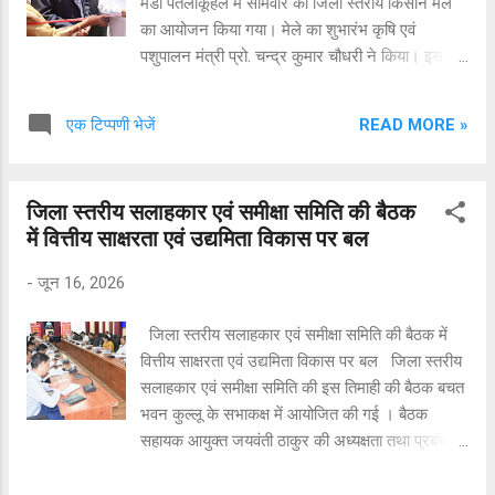
मंडी पतलीकूहल में सोमवार को जिला स्तरीय किसान मेले
स्वयंसेवकों के सम्मान के साथ होगा। इसी क्रम में बुधवार
का आयोजन किया गया। मेले का शुभारंभ कृषि एवं
को नशा मुक्त सप्ताह का शुभारंभ ...
पशुपालन मंत्री प्रो. चन्द्र कुमार चौधरी ने किया। इस
अवसर पर उन्होंने विभिन्न विभागों द्वारा लगाई गई प्रदर्शनी
का उद्घाटन करने के साथ उसका अवलोकन भी किया।
READ MORE »
एक टिप्पणी भेजें
किसानों को संबोधित करते हुए कृषि मंत्री ने कहा कि खेती
प्रदेश के लोगों का मुख्य व्यवसाय है और राज्य सरकार
किसानों से सीधे जुड़कर उन्हें आर्थिक रूप से स्वावलंबी
जिला स्तरीय सलाहकार एवं समीक्षा समिति की बैठक
बनाने के लिए प्रतिबद्ध है। उन्होंने कहा कि कृषि एक बड़ा
में वित्तीय साक्षरता एवं उद्यमिता विकास पर बल
उद्योग है, जिससे प्रदेश की 70 प्रतिशत से अधिक आबादी
प्रत्यक्ष रूप से जुड़ी हुई है, जबकि देश की जीडीपी में भी
-
जून 16, 2026
कृषि क्षेत्र का 7 से 8 प्रतिशत योगदान है। उन्होंने कहा
कि हिमाचल प्रदेश में कृषि योग्य भूमि सीमित है, इसलिए
जिला स्तरीय सलाहकार एवं समीक्षा समिति की बैठक में
कृषि वैज्ञानिकों और अधिकारियों को खेतों के आकार, मिट्टी
वित्तीय साक्षरता एवं उद्यमिता विकास पर बल जिला स्तरीय
की उर्वरता तथा स्थानीय जलवायु के अनुरूप खेती और
सलाहकार एवं समीक्षा समिति की इस तिमाही की बैठक बचत
बागवानी को बढ़ावा देने के निर्देश दिए गए हैं। प्रदेश के
भवन कुल्लू के सभाकक्ष में आयोजित की गई । बैठक
मौसम सम्बंधित अध्ययन ...
सहायक आयुक्त जयवंती ठाकुर की अध्यक्षता तथा प्रबंधक,
पंजाब नेशनल बैंक, अखाड़ा बाजार कुल्लू, शिवेंद्र प्रताप
सिंह की सह अध्यक्षता में सम्पन्न हुई । बैठक की अध्यक्षता