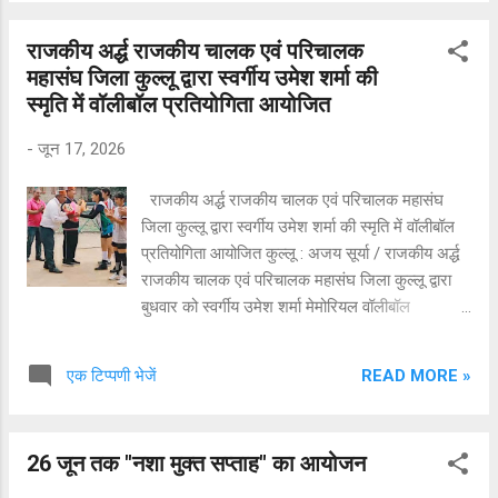
सिंह ठाकुर मुख्य अतिथि के रूप में उपस्थित रहेंगे।
कार्यक्रम के सफल आयोजन और तैयारियों को लेकर बचत
राजकीय अर्द्ध राजकीय चालक एवं परिचालक
भवन में बैठक का आयोजन अतिरिक्त उपायुक्त अध्यक्षता में
महासंघ जिला कुल्लू द्वारा स्वर्गीय उमेश शर्मा की
किया गया। उन्होंने कहा कि योग केवल व्यायाम नहीं, बल्कि
स्मृति में वॉलीबॉल प्रतियोगिता आयोजित
स्वस्थ एवं संतुलित जीवनशैली का आधार है और इसे दैनिक
दिनचर्या का हिस्सा बनाना समय की आवश्यकता है।
-
जून 17, 2026
उन्होंने बताया कि योग दिवस का आयोजन जिला प्रशासन
एवं आयुर्वेद विभाग के संयुक्त तत्वावधान में किया जाएगा।
राजकीय अर्द्ध राजकीय चालक एवं परिचालक महासंघ
कार्यक्रम के सुचारू संचालन के लिए एक दिन पूर्व ही
जिला कुल्लू द्वारा स्वर्गीय उमेश शर्मा की स्मृति में वॉलीबॉल
ढालपुर मैदान में आवश्यक तैयारियां शुरू कर दी जाएंगी,
प्रतियोगिता आयोजित कुल्लू : अजय सूर्या / राजकीय अर्द्ध
ताकि प्रतिभागियों को...
राजकीय चालक एवं परिचालक महासंघ जिला कुल्लू द्वारा
बुधवार को स्वर्गीय उमेश शर्मा मेमोरियल वॉलीबॉल
प्रतियोगिता का सफल आयोजन किया गया। महासंघ के
जिला अध्यक्ष तुले राम ने बताया कि स्वर्गीय उमेश शर्मा
READ MORE »
एक टिप्पणी भेजें
महासंघ के प्रदेश अध्यक्ष रहे थे और उनकी स्मृति में पिछले
पांच वर्षों से यह प्रतियोगिता आयोजित की जा रही है। इस
वर्ष आयोजित प्रतियोगिता में जिला कुल्लू की पुरुष एवं
26 जून तक "नशा मुक्त सप्ताह" का आयोजन
महिला वर्ग की विभिन्न टीमों ने उत्साहपूर्वक भाग लिया।
महासंघ के महासचिव वेद राम ठाकुर ने बताया कि