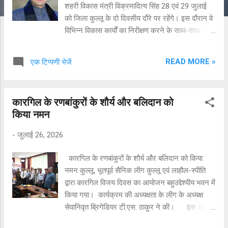
शहरी विकास मंत्री विक्रमादित्य सिंह 28 एवं 29 जुलाई
को जिला कुल्लू के दो दिवसीय दौरे पर रहेंगे। इस दौरान वे
विभिन्न विकास कार्यों का निरीक्षण करने के साथ-साथ
महत्वपूर्ण परियोजनाओं का शिलान्यास करेंगे। निर्धारित
कार्यक्रम के अनुसार 28 जुलाई को प्रातः 9:45 बजे
READ MORE »
एक टिप्पणी भेजें
मंत्री लारजी पहुंचेंगे। यहां वे सुचेहान-शांगढ़ सड़क निर्माण
कार्य का शिलान्यास करेंगे। इसके बाद ट्रेहरा पुल का
शिलान्यास करेंगे तथा कुल्लू-मनाली लेफ्ट बैंक सड़क का
कारगिल के रणबांकुरों के शौर्य और बलिदान को
निरीक्षण कर निर्माण कार्यों की प्रगति का जायजा लेंगे। 29
किया नमन
जुलाई को प्रातः 11:30 बजे मंत्री कुल्लू से प्रस्थान कर
भुंतर-मणिकर्ण सड़क का निरीक्षण करेंगे। इसके बाद दोपहर
-
जुलाई 26, 2026
1:30 बजे वे जरी पहुंचेंगे, जहां निर्धारित कार्यक्रमों में भाग
लेंगे। मंत्री के इस दौरे के दौरान लोक निर्माण विभाग की
कारगिल के रणबांकुरों के शौर्य और बलिदान को किया
विभिन्न परियोजनाओं की प्रगति की समीक्षा के साथ क्षेत्र में
नमन कुल्लू, भूतपूर्व सैनिक लीग कुल्लू एवं लाहौल-स्पीति
सड़क एवं पुल निर्माण से जुड़े विकास कार्यों को गति मिलने
द्वारा कारगिल विजय दिवस का आयोजन बहुउद्देश्यीय भवन में
की उम्मीद है।
किया गया। कार्यक्रम की अध्यक्षता के लीग के अध्यक्ष
सेवानिवृत ब्रिगेडियर टी.एस. ठाकुर ने की। इस अवसर
पर कारगिल युद्ध में अपना सर्वोच्च बलिदान देने वाले अमर