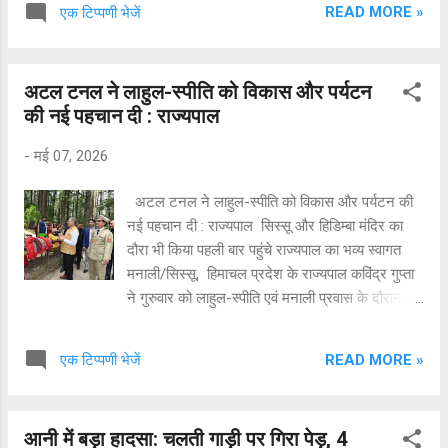
READ MORE »
एक टिप्पणी भेजें
करते हुए सहायक आयुक्त ने सभी से आग्रह किया की वे
समस्त सरकारी योजनाओं का लाभ समाज के अंतिम व्यक्ति
तक पहुंचाने का कार्य करे। उन्होंने कहा कि इस के लिए
अटल टनल ने लाहुल-स्पीति को विकास और पर्यटन
जागरूकता अभियान बढाने का प्रयास करे तथा वित्तीय
की नई पहचान दी : राज्यपाल
साक्षरता कैंप समय समय पर विभिन्न विभागों के साथ
समन्वय स्थापित करते हुए लगाए। उन्होंने कहा की किसी
-
मई 07, 2026
भी विभाग या बैंक की यदि कोई बड़ी बैठक होती हे तो वे अपने
बैंक की योजनाएं तथा इस का लाभ लेने की प्रक्रिया के
अटल टनल ने लाहुल-स्पीति को विकास और पर्यटन की
बारे में ग्रामीण क्षेत्र में जा कर लोगों को इसकी जानकारी
नई पहचान दी : राज्यपाल सिस्सू और हिडिम्बा मंदिर का
दें। उन्होंने कहा कि महिला सशक्तिकरण तथा युवाओं के
दौरा भी किया पहली बार पहुंचे राज्यपाल का भव्य स्वागत
उद्यमिता विकास के बारे में जनता तक जानकारी पहुंचाने के
मनाली/सिस्सू, हिमाचल प्रदेश के राज्यपाल कविंद्र गुप्ता
लिए कार्य करने की आवश्यकता है। उन्होंने ब...
ने गुरुवार को लाहुल-स्पीति एवं मनाली प्रवास के दौरान
विश्व प्रसिद्ध अटल टनल रोहतांग का दौरा कर इसकी
तकनीकी विशेषताओं, सामरिक महत्व तथा क्षेत्रीय विकास में
READ MORE »
एक टिप्पणी भेजें
इसकी भूमिका की सराहना की। इस दौरान उन्होंने कहा कि
अटल टनल सीमा सड़क संगठन (BRO) द्वारा निर्मित
आधुनिक इंजीनियरिंग और अत्याधुनिक तकनीक का अद्भुत
आनी में बड़ा हादसा: चलती गाड़ी पर गिरा पेड़, 4
उदाहरण है, जिसने हिमालयी क्षेत्र में विकास और संपर्क के