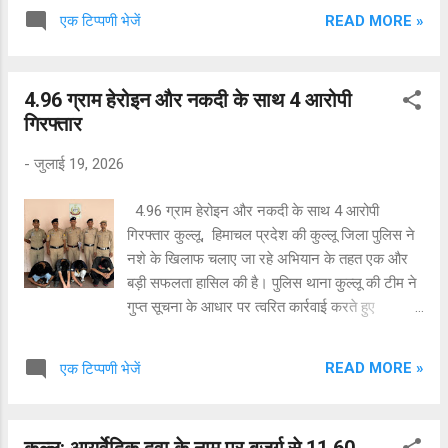
शहीदों को श्रद्धापूर्वक नमन करते हुए उनके अदम्य साहस,
READ MORE »
एक टिप्पणी भेजें
वीरता एवं सर्वोच्च बलिदान को स्मरण किया गया।
ठाकुर ने कहा कि कारगिल विजय दिवस भारतीय सेना के
अदम्य साहस, पराक्रम और राष्ट्रभक्ति का प्रतीक है।
4.96 ग्राम हेरोइन और नकदी के साथ 4 आरोपी
उन्होंने कहा कि यह दिवस कारगिल के अमर शहीदों के
गिरफ्तार
सर्वोच्च बलिदान को स्मरण करने और उनसे प्रेरणा लेने
का अवसर है। वर्ष 1999 में भारतीय सैनिकों ने अत्यंत
-
जुलाई 19, 2026
विषम परिस्थितियों में अद्वितीय शौर्य का परिचय देते हुए
दुश्मनों को परास्त कर देश की सीमाओं की रक्षा की थी। यह
4.96 ग्राम हेरोइन और नकदी के साथ 4 आरोपी
विजय पूरे राष्ट्र के लिए गर्व और गौरव का विषय है।
गिरफ्तार कुल्लू, हिमाचल प्रदेश की कुल्लू जिला पुलिस ने
उन्होंने कहा कि देश की सुरक्षा के लिए अपने प्राणों का
नशे के खिलाफ चलाए जा रहे अभियान के तहत एक और
सर्वोच्च बलिदान देने वाले वीर सैनिकों का ऋण कभी चुका...
बड़ी सफलता हासिल की है। पुलिस थाना कुल्लू की टीम ने
गुप्त सूचना के आधार पर त्वरित कार्रवाई करते हुए
लंकाबेकर क्षेत्र में चार युवकों को हेरोइन (चिट्टा) और
नकदी के साथ गिरफ्तार किया है। गुप्त सूचना पर रिहायशी
READ MORE »
एक टिप्पणी भेजें
मकान में दी दबिश मिली जानकारी के अनुसार, 18 जुलाई
2026 को पुलिस को लंकाबेकर स्थित एक रिहायशी मकान
में मादक पदार्थों की मौजूदगी की पुख्ता सूचना मिली थी।
कुल्लू: आयुर्वेदिक दवा के नाम पर बुजुर्ग से 11.60