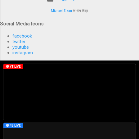
Michael Elkan
के थीम चित्र
Social Media Icons
facebook
twitter
youtube
instagram
🔴 YT LIVE
🔵 FB LIVE