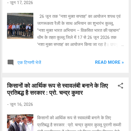
-
जून 17, 2026
प्रतियोगिता का शुभारंभ वन विभाग से हाल ही में सेवानिवृत्त
चालक त्रिलोक चंद ठाकुर ने किया। समापन समारोह में
26 जून तक "नशा मुक्त सप्ताह" का आयोजन शपथ एवं
मुख्य अतिथि के रूप में पूर्व निदेशक मेरा युवा भारत (पूर्व में
जागरूकता रैली के साथ अभियान का शुभारंभ कुल्लू,
NYKS), युवा कार्यक्रम एवं खेल मंत्रालय, भारत सरकार
"नशा मुक्त भारत अभियान – विकसित भारत की पहचान"
के पूर्व अधिकारी एवं सामाजिक कार्यकर्ता डॉ. लाल सिंह
थीम के तहत कुल्लू जिले में 17 से 26 जून 2026 तक
उपस्थित रहे। उन्होंने खिलाड़ियों को खेल भावना के साथ
'नशा मुक्त सप्ताह' का आयोजन किया जा रहा है। उपायुक्त
आगे बढ़ने का संदेश दिया और आयोजकों के प...
कुल्लू अनुराग चंद्र शर्मा ने बताया कि जिला में 10 दिवसीय
इस अभियान के दौरान छात्रों, युवाओं एवं आम जनता को
READ MORE »
एक टिप्पणी भेजें
नशे के दुष्प्रभावों के प्रति जागरूक करने के लिए विभिन्न
गतिविधियों का आयोजन किया जाएगा। अभियान के अंतर्गत
सामूहिक शपथ, 'माय गॉव' क्विज़, पोस्टर एवं स्लोगन
किसानों को आर्थिक रूप से स्वावलंबी बनाने के लिए
प्रतियोगिताएं, साइकिल व बाइक रैली, नुक्कड़ नाटक,
प्रतिबद्ध है सरकार : प्रो. चन्द्र कुमार
अंतर्राष्ट्रीय योग दिवस पर विशेष सत्र, "नशा मुक्ति मित्र"
पंजीकरण, स्वास्थ्य शिविर एवं काउंसलिंग तथा सोशल
-
जून 16, 2026
मीडिया व रील्स प्रतियोगिता के माध्यम से व्यापक
जनजागरूकता अभियान चलाया जाएगा। अभियान का
किसानों को आर्थिक रूप से स्वावलंबी बनाने के लिए
समापन 26 जून को "अंतर्राष्ट्रीय नशा निषेध एवं अवैध
प्रतिबद्ध है सरकार : प्रो. चन्द्र कुमार कुल्लू पुरानी सब्जी
तस्करी विरोधी दिवस" पर जिला स्तरीय समारोह एवं