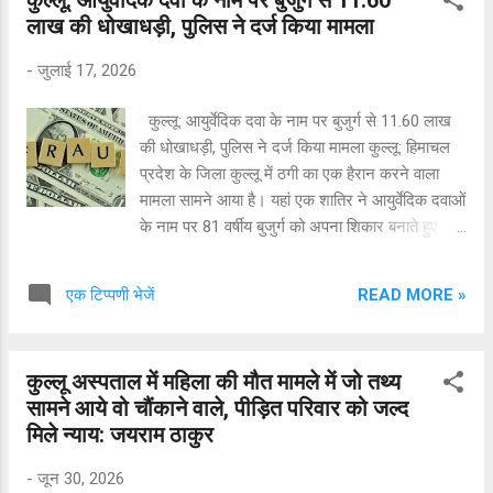
सूचना मिलते ही पुलिस टीम ने बिना समय गंवाए सुनियोजित
लाख की धोखाधड़ी, पुलिस ने दर्ज किया मामला
तरीके से उक्त मकान में दबिश दी। तलाशी के दौरान पुलिस
ने मकान में मौजूद चार व्यक्तियों के कब्जे से 4.96 ग्राम
-
जुलाई 17, 2026
हेरोइन (चिट्टा) और ₹4,000/- की भारतीय करेंसी बरामद
की। गिरफ्तार किए गए आरोपियों की पहचान: पुलिस द्वारा
कुल्लू: आयुर्वेदिक दवा के नाम पर बुजुर्ग से 11.60 लाख
गिरफ्तार किए गए आरोपियों की पहचान इस प्रकार हुई है:
की धोखाधड़ी, पुलिस ने दर्ज किया मामला कुल्लू: हिमाचल
कुलदीप (38 वर्ष), पुत्र स्वर्गीय श्री केहर सिंह, निवासी
प्रदेश के जिला कुल्लू में ठगी का एक हैरान करने वाला
मकान नंबर 198, वार्ड नंबर 9, लंकाबेकर, डाकघर ढालपुर,
मामला सामने आया है। यहां एक शातिर ने आयुर्वेदिक दवाओं
तहसील व जिला कुल्लू। यशवंत सिंह (35 वर्...
के नाम पर 81 वर्षीय बुजुर्ग को अपना शिकार बनाते हुए
उनसे 11.60 लाख रुपए ऐंठ लिए। पीड़ित की शिकायत पर
पुलिस ने मामला दर्ज कर आरोपी की तलाश शुरू कर दी
READ MORE »
एक टिप्पणी भेजें
है। क्या है पूरा मामला? पुलिस से प्राप्त जानकारी के
अनुसार, कुल्लू निवासी 81 वर्षीय चरनजीत ने पुलिस में
शिकायत दर्ज करवाई है कि 11 जून को उनकी मुलाकात
कुल्लू अस्पताल में महिला की मौत मामले में जो तथ्य
कुल्लू बस स्टैंड (न्यू पार्किंग, सरवरी) के पास एक व्यक्ति से
सामने आये वो चौंकाने वाले, पीड़ित परिवार को जल्द
हुई। आरोपी ने अपना नाम राजेन्द्र कुमार (निवासी
मिले न्याय: जयराम ठाकुर
गुरदासपुर, पंजाब) बताया और खुद को आयुर्वेदिक दवाओं का
विक्रेता बताकर बुजुर्ग से संपर्क बढ़ाया। झांसा देकर ठगे
-
जून 30, 2026
लाखों रुपए आरोपी ने बुजुर्ग को गुप्त रोग का 'शर्तिया इलाज'