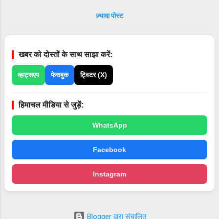
वाहन पासिंग और 8 अप्रैल को ड्राइविंग टेस्ट आयोजित
ज़्यादा पोस्ट
होंगे । आरएलए बंजार में 18 अप्रैल, उदयपुर में 24 तथा
केलोंग में 25 अप्रैल को वाहन पासिंग और ड्राइविंग टेस्ट
एक ही दिवस को आयोजित होंगे।
खबर को दोस्तों के साथ साझा करें:
व्हाट्सएप
फेसबुक
ट्विटर (X)
हिमाचल मीडिया से जुड़ें:
WhatsApp
Facebook
Instagram
Blogger द्वारा संचालित