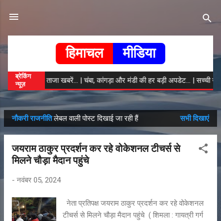
सीधे मुख्य सामग्री पर जाएं
हिमाचल
मीडिया
ब्रेकिंग
हिमाचल की ताजा खबरें... | चंबा, कांगड़ा और मंडी की हर बड़ी अपडेट... | सच्ची खब
न्यूज़
नौकरी राजनीति
लेबल वाली पोस्ट दिखाई जा रही हैं
सभी दिखाएं
सं
दे
जयराम ठाकुर प्रदर्शन कर रहे वोकेशनल टीचर्स से
श
मिलने चौड़ा मैदान पहुंचे
-
नवंबर 05, 2024
नेता प्रतिपक्ष जयराम ठाकुर प्रदर्शन कर रहे वोकेशनल
टीचर्स से मिलने चौड़ा मैदान पहुंचे ( शिमला : गायत्री गर्ग