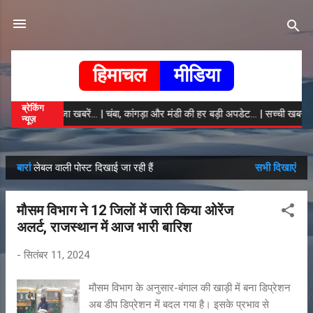
सीधे मुख्य सामग्री पर जाएं
हिमाचल
मीडिया
ब्रेकिंग
हिमाचल की ताजा खबरें... | चंबा, कांगड़ा और मंडी की हर बड़ी अपडेट... | सच्ची खबर, 
न्यूज़
बारां
लेबल वाली पोस्ट दिखाई जा रही हैं
सभी दिखाएं
सं
दे
मौसम विभाग ने 12 जिलों में जारी किया ओरेंज
श
अलर्ट, राजस्थान में आज भारी बारिश
-
सितंबर 11, 2024
मौसम विभाग के अनुसार-बंगाल की खाड़ी में बना डिप्रेशन
अब डीप डिप्रेशन में बदल गया है। इसके प्रभाव से