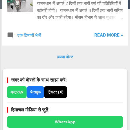
राजस्थान में अगले 2 दिनों तक भारी वर्षा की गतिविधियों में
बढ़ोतरी होगी। राजस्थान में अगले 4 दिनों तक भारी बारिश
का दौर और जारी रहेगा। मौसम विभाग ने आज बुधवार को
प्रदेश के 12 जिलों में भारी वर्षा की चेतावनी जारी की है।
इसमें भरतपुर, धौलपुर, करौली, बारां, भीलवाड़ा, अलवर,
READ MORE »
एक टिप्पणी भेजें
बांसवाड़ा, बूंदी, झालावाड़, कोटा, प्रतापगढ़, सवाई माधोपुर
जिलों के लिए ओरेंज अलर्ट जारी किया गया है। राजस्थान
में अब तक सामान्य से लगभग 62% वर्षा अधिक हो चुकी।
ज़्यादा पोस्ट
सामान्य वर्षा का स्तर जहां 390.68 एमएम है वहीं अब तक
प्रदेश में लगभग 632 एमएम वर्षा हो चुकी है। मानसून की
शुरुआत में प्रदेश के 691 बांधों में से सिर्फ 5 बांध ही पूरी
खबर को दोस्तों के साथ साझा करें:
तरह भरे हुए थे, अब इनकी संख्या बढ़कर 357 पहुंच चुकी
है।
व्हाट्सएप
फेसबुक
ट्विटर (X)
हिमाचल मीडिया से जुड़ें:
WhatsApp