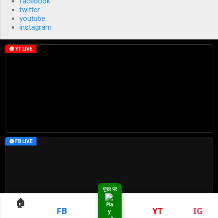
facebook
twitter
youtube
instagram
🔴 YT LIVE
🔵 FB LIVE
गूगल पर
🏠
FB
YT
IG